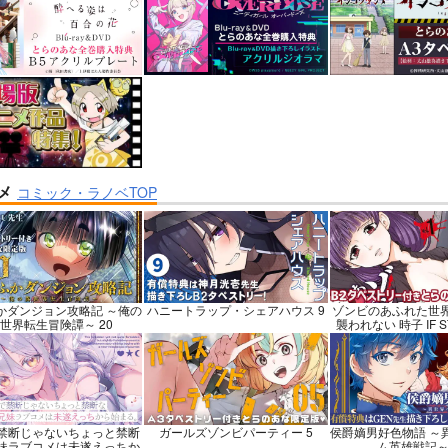
nankaAkanjinoOMNI
社畜巡礼記３ 南米スペシ
BLUE nankaAkan
ャル
IBUS
パーソニックソウル
赤茄子労働組合
ハイパーソニック
25
1,375
3,025
円
円
円
専売
（税込）
（税込）
（税込）
/Grand Order
カルナ
Dr.STONE
あさぎりゲン
Fate/Grand Order
ジュナ
七海龍水
氷月
アルジュナ
カル
メ
コミック・ラノベTOP
ンプル
カート
サンプル
カート
サンプル
かダンジョン攻略記 ～俺の
ハニートラップ・シェアハウス 9
ゾンビのあふれた世
世界転生冒険譚～ 20
襲われない 時子 IF STO
禁断じゃないちょっと禁断
ガールズゾンビパーティー 5
侯爵嫡男好色物語 ～
妹ラブコメは未遂えっちか
ム英雄戦記～ 