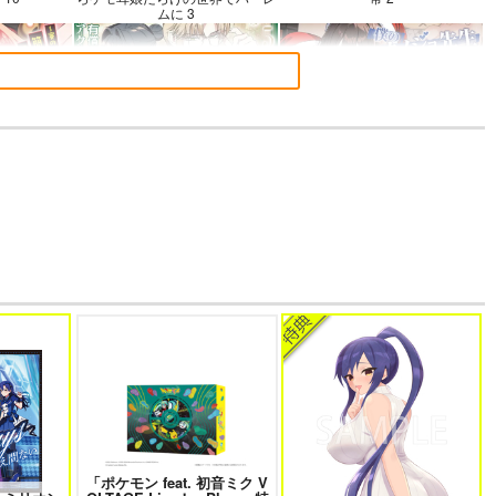
ムに 3
～賽の河原で積
よくある令嬢転生だと思ったのに
僕のカノジョ先生 17
なお仕事って
5
～
語でデレる勇
帝国機神ヴォルカミオン 2
ふかふかダンジョン攻略記 19
さん
「ポケモン feat. 初音ミク V