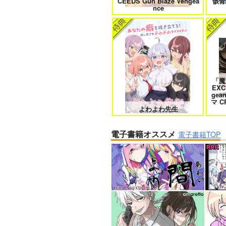
CEEDS Gun Blaze Vengea
骸骨
nce
「魔
EXC
ge
マ C
よわよわ先生
電子書籍オススメ
電子書籍TOP