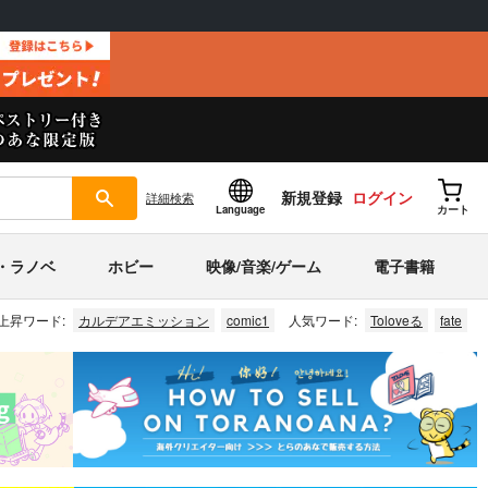
新規登録
ログイン
詳細
検索
Language
カート
・ラノベ
ホビー
映像/音楽/ゲーム
電子書籍
上昇ワード:
カルデアエミッション
comic1
人気ワード:
Toloveる
fate