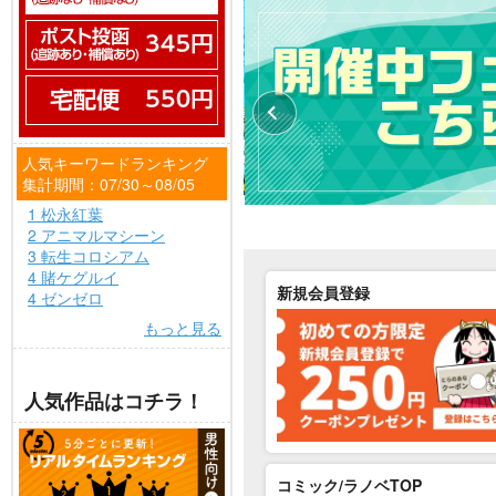
人気キーワードランキング
集計期間：07/30～08/05
1 松永紅葉
2 アニマルマシーン
3 転生コロシアム
4 賭ケグルイ
新規会員登録
4 ゼンゼロ
もっと見る
人気作品はコチラ！
コミック/ラノベTOP