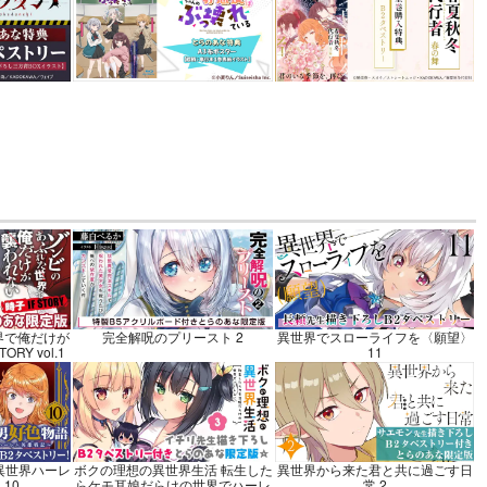
jinoOMN
ソウル
ナ
カート
界で俺だけが
完全解呪のプリースト 2
異世界でスローライフを〈願望〉
RY vol.1
11
異世界ハーレ
ボクの理想の異世界生活 転生した
異世界から来た君と共に過ごす日
10
らケモ耳娘だらけの世界でハーレ
常 2