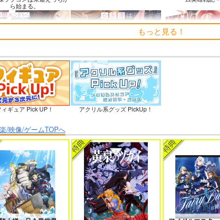
ら始まる。
もっと見る！
の鬱エンドからヒロイン達
女友達は頼めば意外とヤらせてく
HELL’o WORK！
を救済したら 2
れる 8
石を崩すだけの簡単
聞いたのに
ィギュア Pick UP！
アクリル系グッズ PickUp！
ウィンヴルガ ー叛逆篇ー 5
魔王マーラ煩悩学園 ～勇者、教師
時々ボソッとロシア
楽/映像/ゲームTOPへ
に堕とされる～ 1
者のアーリャ