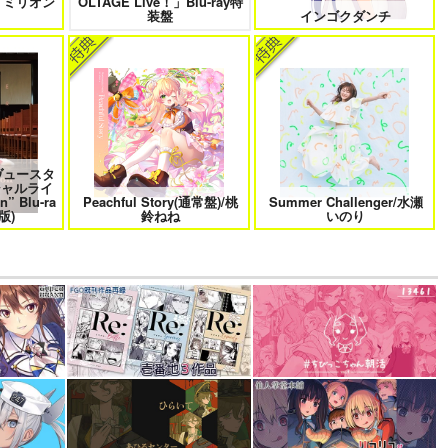
 ミリオン
OLTAGE Live！」Blu-ray特
！
装盤
インゴクダンチ
ヴュースタ
シャルライ
n” Blu-ra
Peachful Story(通常盤)/桃
Summer Challenger/水瀬
版)
鈴ねね
いのり