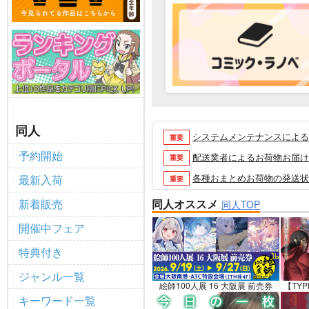
同人
システムメンテナンスによるau 
重要
予約開始
配送業者によるお荷物お届け遅延
重要
各種おまとめお荷物の発送状況に
最新入荷
重要
【2026/5/7より】再販投票
重要
新着販売
同人オススメ
同人TOP
【2026/4/1より】とらの
重要
開催中フェア
おまとめサイクル「定期便(月2
重要
特典付き
「とらのあな×駿河屋日本橋乙女
重要
ジャンル一覧
【2025/12/1より】「通
重要
絵師100人展 16 大阪展 前売券
【TYP
キーワード一覧
個人情報保護方針の改定について（2
重要