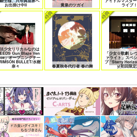
騎士様、只今異世界へ
アイドルマスター
お出掛け中II
黄泉のツガイ
ライブ
法少女リリカルなのは
EEDS Gun Blaze Ven
「少女☆歌劇 レ
ance」オープニングテー
ァライト」スペ
RIMSON BULLET/水樹
ブ “Starry Horizo
奈々
春夏秋冬代行者 春の舞
y(初回限定