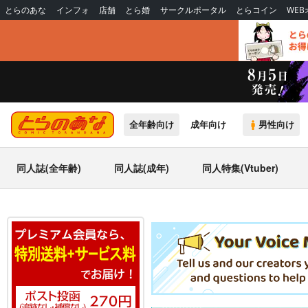
とらのあな
インフォ
店舗
とら婚
サークルポータル
とらコイン
WE
全年齢向け
成年向け
男性向け
同人誌(全年齢)
同人誌(成年)
同人特集(Vtuber)