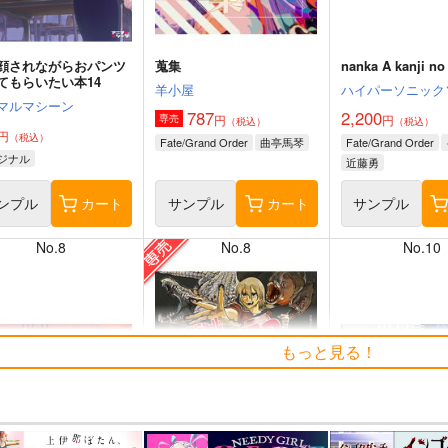
顔されながらおパンツ
蒐集
nanka A kanji no t
てもらいたい本14
羊小屋
ハイパーソニック
マルマシーン
787
2,200
円
円
専売
（税込）
（税込）
円
（税込）
Fate/Grand Order
曲亭馬琴
Fate/Grand Order
ジナル
近藤勇
ンプル
カート
サンプル
カート
サンプル
No.8
No.8
No.10
もっと見る！