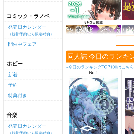
ポイント付与・管理体制改定のお
重要
コミック・ラノベ
全てのお知らせを見る
8月3日掲載
発売日カレンダー
（新着/予約/とら限定/特典）
開催中フェア
7月30日掲載
同人誌 今日のランキ
ホビー
»今日のランキングTOP100はこちら
No.1
新着
予約
特典付き
音楽
発売日カレンダー
（新着/予約/とら限定/特典）