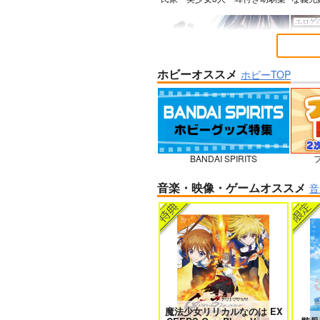
ホビーオススメ
ホビーTOP
＃ラブコメ好きとこっそり繋がり
エロゲ
たい
BANDAI SPIRITS
フ
孤独だった国民的美少女の妹を一
人狼機
音楽・映像・ゲームオススメ
音
晩泊めたら懐かれた
魔法少女リリカルなのは EX