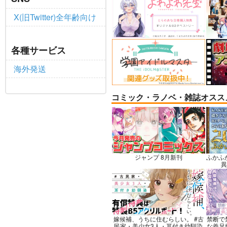
X(旧Twitter)全年齢向け
悪縁
RED 
BUS
ぽむ屋
各種サービス
ハイ
770
円
（税込）
海外発送
3,0
Fate/Grand Order
Fate
マシュ・キリエライト
アル
リリス
コミック・ラノベ・雑誌オスス
サンプル
カート
サ
ジャンプ 8月新刊
ふかふ
異
嫁候補、うちに住むらしい。 #古
禁断で
民家・美少女3人・耳付き幼馴染
な義兄