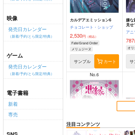
映像
カルデアエミッション6
嫌な
見せ
チョコレート・ショップ
発売日カレンダー
アニ
2,530
（新着/予約/とら限定/特典）
円
（税込）
787
Fate/Grand Order
オリ
メリュジーヌ
ゲーム
サンプル
カート
サ
発売日カレンダー
（新着/予約/とら限定/特典）
No.6
電子書籍
新着
専売
注目コンテンツ
SNS