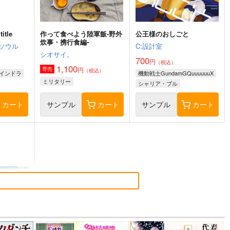
itle
作って食べよう陸軍飯-野外
公王様のおしごと
炊事・携行食編-
ソウル
C:設計室
シオサイ。
700
円
（税込）
1,100
円
専売
（税込）
インドラ
機動戦士GundamGQuuuuuuX
ミリタリー
シャリア・ブル
アルテイシア
カート
サンプル
カート
サンプル
カート