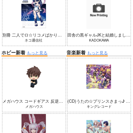
別冊 二人でロ☆リコメばかり描いていた 藍（五藤加純イラストCollection）
田舎の黒ギャルJKと結婚しました 4
ネコ通信社
KADOKAWA
ホビー新着
音楽新着
もっと見る
もっと見る
メガハウス コードギアス 反逆のルルーシュ るかっぷ 枢木スザク 完成品
(CD)うたの☆プリンスさまっ♪ LIVE EMOTION 2nd Anniversary CD レン・翔・セシル・嶺二・綺羅
メガハウス
キングレコード