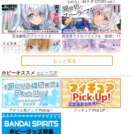
われない 時子 IF STORY vol.1
BLUE nankaAkanjin
社畜巡礼記３ 南米ス
Lynx Lenx
oOMNIBUS
ペシャル
碧茶園
完全解呪のプリースト 2
異世界でスローライフを〈願望〉 11
ハイパーソニックソウ
赤茄子労働組合
1,257
円
専売
（税込）
ル
1,375
円
専売
（税込）
VOCALOID
鏡音レン
3,025
円
Dr.STONE
（税込）
もっと見る！
あさぎりゲン
Fate/Grand Order
七海龍水
氷月
アルジュナ
カルナ
嫁候補、うちに住むらしい。 #古民
禁断で禁断じゃないちょっと禁断な
ホビーオススメ
ホビーTOP
家・美少女3人・耳付き幼馴染
義兄妹ラブコメは未遂えっちから始
サンプル
サンプル
サンプル
まる。
カート
カート
カート
No.9
アクリル系グッズ PickUp！
フィギュア Pick UP！
ガールズゾンビパーティー 5
侯爵嫡男好色物語 ～異世界ハーレム
英雄戦記～ 10