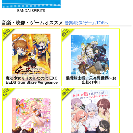
BANDAI SPIRITS
ボクの理想の異世界生活 転生したら
異世界から来た君と共に過ごす日常
音楽・映像・ゲームオススメ
ケモ耳娘だらけの世界でハーレムに
2
音楽/映像/ゲームTOPへ
3
黒白のアヴェスター 3
神座万象・第十四機
関
2,178
円
専売
＃ラブコメ好きとこっそり繋がりた
エロゲの鬱エンドからヒロイン達を
（税込）
い
救済したら 2
オリジナル
サンプル
魔法少女リリカルなのは EXC
骸骨騎士様、只今異世界へお
EEDS Gun Blaze Vengeance
出掛け中II
カート
女友達は頼めば意外とヤらせてくれ
HELL’o WORK！～賽の河原で積石
る 8
を崩すだけの簡単なお仕事って聞い
たのに～