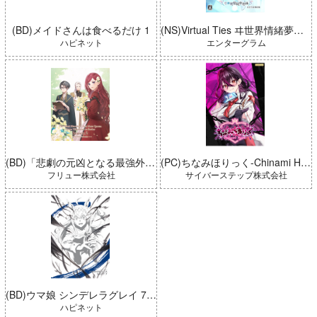
(BD)メイドさんは食べるだけ 1
(NS)Virtual Ties ヰ世界情緒夢想曲 完全生産限定版
ハピネット
エンターグラム
(BD)「悲劇の元凶となる最強外道ラスボス女王は民の為に尽くします。 Season2」BD-BOX 上巻
(PC)ちなみほりっく-Chinami Holic 特典付き 限定ボックス
フリュー株式会社
サイバーステップ株式会社
(BD)ウマ娘 シンデレラグレイ 7 豪華版 (とらのあな限定版)
ハピネット