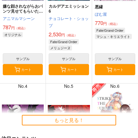
嫌な顔されながらおパ
カルデアエミッション
悪縁
ンツ見せてもらいたい
6
ぽむ屋
本14
アニマルマシーン
チョコレート・ショッ
770
円
（税込）
プ
787
円
（税込）
7月31日掲載
7月31日掲載
Fate/Grand Order
2,530
オリジナル
円
（税込）
マシュ・キリエライト
Fate/Grand Order
リリス
メリュジーヌ
サンプル
サンプル
サンプル
7月30日掲載
7月30日掲載
カート
カート
カート
No.4
No.5
No.6
7月28日掲載
7月28日掲載
もっと見る！