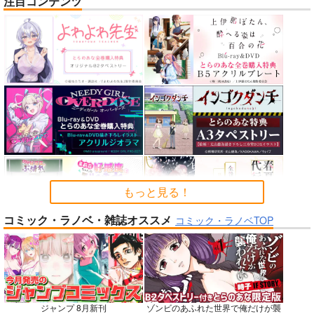
注目コンテンツ
nanka A kanji no titl
RED nankaAkanjino
STRIKE THE SUMME
e
OMNIBUS
R
ハイパーソニックソウ
ハイパーソニックソウ
mohumohu
ル
ル
1,100
円
専売
（税込）
2,200
3,025
円
円
ストライク・ザ・ブラッド
（税込）
（税込）
姫柊雪菜
藍羽浅葱
Fate/Grand Order
Fate/Grand Order
煌坂紗矢華
インドラ
近藤勇
カルナ
アルジュナ
サンプル
サンプル
サンプル
カート
カート
カート
もっと見る！
コミック・ラノベ・雑誌オススメ
No.6
No.8
No.9
コミック・ラノベTOP
ジャンプ 8月新刊
ゾンビのあふれた世界で俺だけが襲