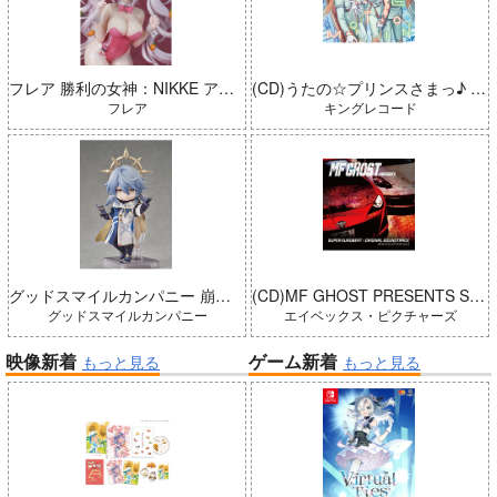
フレア 勝利の女神：NIKKE アリス：ワンダーランドバニー 完成品
(CD)うたの☆プリンスさまっ♪ LIVE EMOTION 2nd Anniversary CD トキヤ・カミュ・瑛二・大和
フレア
キングレコード
グッドスマイルカンパニー 崩壊：スターレイル ねんどろいどどーる サンデー 完成品
(CD)MF GHOST PRESENTS SUPER EUROBEAT × ORIGINAL SOUNDTRACK NEW COLLECTION Vol.3
グッドスマイルカンパニー
エイベックス・ピクチャーズ
映像新着
ゲーム新着
もっと見る
もっと見る