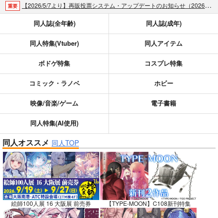
【2026/5/7より】再販投票システム・アップデートのお知らせ（2026.05.07 掲載）
重要
【2026/4/1より】とらのあなプレミアム、新支払い方法＆新プラン導入のお知らせ（2026.03.09 掲載）
重要
同人誌(全年齢)
同人誌(成年)
おまとめサイクル「定期便(月2)」一般会員様の利用再開のお知らせ（2026.02.05 掲載）
重要
同人特集(Vtuber)
同人アイテム
「とらのあな×駿河屋日本橋乙女同人誌館」通販店頭受取サービス開始のお知らせ（2026.01.05 更新｜2025.12.30 掲載）
重要
【2025/12/1より】「通販ポイント⇒とらコイン変換キャンペーン」終了のお知らせ（2025.11.21 掲載）
重要
ボドゲ特集
コスプレ特集
個人情報保護方針の改定について（2025.09.19 更新｜2025.08.01 掲載）
重要
ポイント付与・管理体制改定のお知らせ（2024.11.20 掲載）
重要
コミック・ラノベ
ホビー
全てのお知らせを見る
映像/音楽/ゲーム
電子書籍
同人特集(AI使用)
同人オススメ
同人TOP
絵師100人展 16 大阪展 前売券
【TYPE-MOON】C108新刊特集