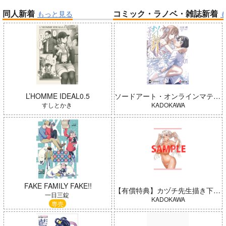
同人新着
コミック・ラノベ・雑誌新着
もっと見る
帝国機神ヴォルカミオン 2
ふかふかダンジョン攻略記 19
「ポケモン feat. 初音ミク VO
LTAGE Live！」Blu-ray特装
Summer Challenger/水瀬いの
盤
り
L’HOMME IDEAL0.5
ソードアート・オンラインマテリアル シュガーリィ・デイズ 001
すしとかき
KADOKAWA
アイドルマスター ミリオンラ
FAKE FAMILY FAKE!!
【有償特典】カヅチ先生描き下ろしB2タペストリー（田舎の黒ギャルJKと結婚しました 4）
イブ！
インゴクダンチ
一日三錠
KADOKAWA
専売