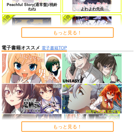
Peachful Story(通常盤)/桃鈴
よくある令嬢転生だと思ったのに 5
僕のカノジョ先生 17
ねね
よわよわ先生
もっと見る！
孤独だった国民的美少女の妹を一晩
一畳間まんきつ暮らし! 5
電子書籍オススメ
泊めたら懐かれた
電子書籍TOP
春夏秋冬代行者 春の舞
黄泉のツガイ
人狼機ウィンヴルガ ー叛逆篇ー 5
魔王マーラ煩悩学園 ～勇者、教師に
堕とされる～ 1
「魔法少女リリカルなのは EX
「少女☆歌劇 レヴュースタァ
理想の彼女 3
時々ボソッとロシア語でデレる勇者
CEEDS Gun Blaze Vengeanc
ライト」スペシャルライブ “St
のアーリャさん
e」オープニングテーマ CRIM
arry Horizon” Blu-ray(初回限
もっと見る！
SON BULLET/水樹奈々
定版)