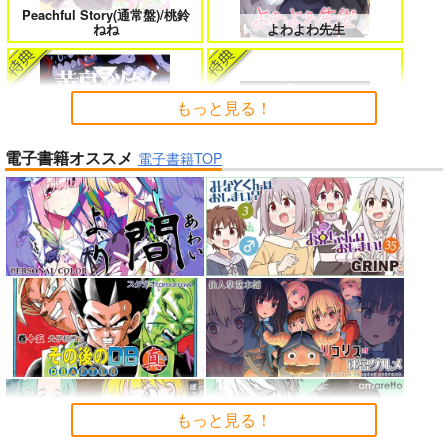
Peachful Story(通常盤)/桃鈴
よくある令嬢転生だと思ったのに 5
僕のカノジョ先生 17
ねね
よわよわ先生
もっと見る！
孤独だった国民的美少女の妹を一晩
一畳間まんきつ暮らし! 5
電子書籍オススメ
泊めたら懐かれた
電子書籍TOP
アイドルマスター ミリオンラ
黄泉のツガイ
イブ！
人狼機ウィンヴルガ ー叛逆篇ー 5
魔王マーラ煩悩学園 ～勇者、教師に
堕とされる～ 1
「少女☆歌劇 レヴュースタァ
理想の彼女 3
時々ボソッとロシア語でデレる勇者
ライト」スペシャルライブ “St
のアーリャさん
arry Horizon” Blu-ray(初回限
もっと見る！
春夏秋冬代行者 春の舞
定版)