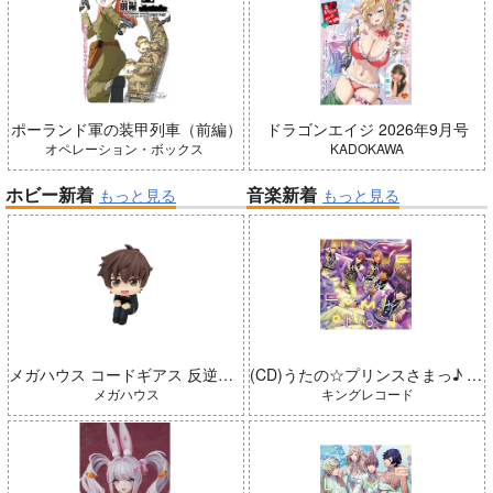
ポーランド軍の装甲列車（前編）
ドラゴンエイジ 2026年9月号
オペレーション・ボックス
KADOKAWA
ホビー新着
音楽新着
もっと見る
もっと見る
メガハウス コードギアス 反逆のルルーシュ るかっぷ 枢木スザク 完成品
(CD)うたの☆プリンスさまっ♪ LIVE EMOTION 2nd Anniversary CD レン・翔・セシル・嶺二・綺羅
メガハウス
キングレコード