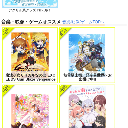
アクリル系グッズ PickUp！
ボクの理想の異世界生活 転生したら
異世界から来た君と共に過ごす日常
音楽・映像・ゲームオススメ
ケモ耳娘だらけの世界でハーレムに
2
音楽/映像/ゲームTOPへ
3
黒白のアヴェスター 3
神座万象・第十四機
関
2,178
円
専売
＃ラブコメ好きとこっそり繋がりた
エロゲの鬱エンドからヒロイン達を
（税込）
い
救済したら 2
オリジナル
サンプル
魔法少女リリカルなのは EXC
骸骨騎士様、只今異世界へお
EEDS Gun Blaze Vengeance
出掛け中II
カート
女友達は頼めば意外とヤらせてくれ
HELL’o WORK！～賽の河原で積石
る 8
を崩すだけの簡単なお仕事って聞い
たのに～