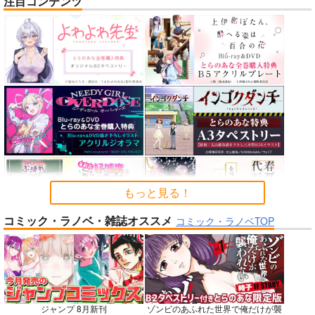
注目コンテンツ
nanka A kanji no titl
RED nankaAkanjino
STRIKE THE SUMME
e
OMNIBUS
R
ハイパーソニックソウ
ハイパーソニックソウ
mohumohu
ル
ル
1,100
円
専売
（税込）
2,200
3,025
円
円
ストライク・ザ・ブラッド
（税込）
（税込）
姫柊雪菜
藍羽浅葱
Fate/Grand Order
Fate/Grand Order
煌坂紗矢華
インドラ
近藤勇
カルナ
アルジュナ
サンプル
サンプル
サンプル
カート
カート
カート
もっと見る！
コミック・ラノベ・雑誌オススメ
No.6
No.8
No.9
コミック・ラノベTOP
ジャンプ 8月新刊
ゾンビのあふれた世界で俺だけが襲