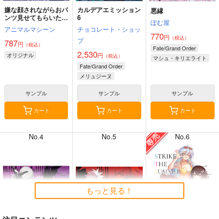
嫌な顔されながらおパ
カルデアエミッション
悪縁
ンツ見せてもらいたい
6
ぽむ屋
本14
アニマルマシーン
チョコレート・ショッ
770
円
（税込）
プ
787
円
（税込）
7月30日掲載
7月30日掲載
Fate/Grand Order
2,530
オリジナル
円
（税込）
マシュ・キリエライト
Fate/Grand Order
リリス
メリュジーヌ
サンプル
サンプル
サンプル
7月28日掲載
7月28日掲載
カート
カート
カート
No.4
No.5
No.6
7月27日掲載
7月27日掲載
もっと見る！