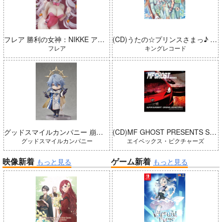
フレア 勝利の女神：NIKKE アリス：ワンダーランドバニー 完成品
(CD)うたの☆プリンスさまっ♪ LIVE EMOTION 2nd Anniversary CD トキヤ・カミュ・瑛二・大和
フレア
キングレコード
グッドスマイルカンパニー 崩壊：スターレイル ねんどろいどどーる サンデー 完成品
(CD)MF GHOST PRESENTS SUPER EUROBEAT × ORIGINAL SOUNDTRACK NEW COLLECTION Vol.3
グッドスマイルカンパニー
エイベックス・ピクチャーズ
映像新着
ゲーム新着
もっと見る
もっと見る