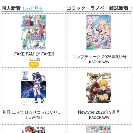
同人新着
コミック・ラノベ・雑誌新着
もっと見る
帝国機神ヴォルカミオン 2
ふかふかダンジョン攻略記 19
「魔法少女リリカルなのは EX
CEEDS Gun Blaze Vengeanc
e」オープニングテーマ CRIM
FAKE FAMILY FAKE!!
SON BULLET/水樹奈々
インゴクダンチ
コンプティーク 2026年9月号
一日三錠
KADOKAWA
専売
「ポケモン feat. 初音ミク VO
Summer Challenger/水瀬いの
LTAGE Live！」Blu-ray特装
別冊 二人でロ☆リコメばかり描いていた 藍（五藤加純イラストCollection）
Newtype 2026年9月号
り
盤
ネコ通信社
KADOKAWA