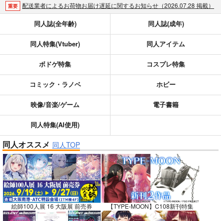
配送業者によるお荷物お届け遅延に関するお知らせ（2026.07.28 掲載）
重要
各種おまとめお荷物の発送状況につきまして（2026.07.30 掲載）
重要
同人誌(全年齢)
同人誌(成年)
【2026/5/7より】再販投票システム・アップデートのお知らせ（2026.05.07 掲載）
重要
同人特集(Vtuber)
同人アイテム
【2026/4/1より】とらのあなプレミアム、新支払い方法＆新プラン導入のお知らせ（2026.03.09 掲載）
重要
おまとめサイクル「定期便(月2)」一般会員様の利用再開のお知らせ（2026.02.05 掲載）
重要
ボドゲ特集
コスプレ特集
「とらのあな×駿河屋日本橋乙女同人誌館」通販店頭受取サービス開始のお知らせ（2026.01.05 更新｜2025.12.30 掲載）
重要
【2025/12/1より】「通販ポイント⇒とらコイン変換キャンペーン」終了のお知らせ（2025.11.21 掲載）
重要
コミック・ラノベ
ホビー
個人情報保護方針の改定について（2025.09.19 更新｜2025.08.01 掲載）
重要
映像/音楽/ゲーム
電子書籍
ポイント付与・管理体制改定のお知らせ（2024.11.20 掲載）
重要
全てのお知らせを見る
同人特集(AI使用)
同人オススメ
同人TOP
絵師100人展 16 大阪展 前売券
【TYPE-MOON】C108新刊特集