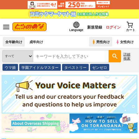
新規登録
ログイン
Language
カート
全年齢向け
成年向け
男性向け
女性向け
詳細
検索
ウマ娘
学園アイドルマスター
タペストリー
ゼンゼロ