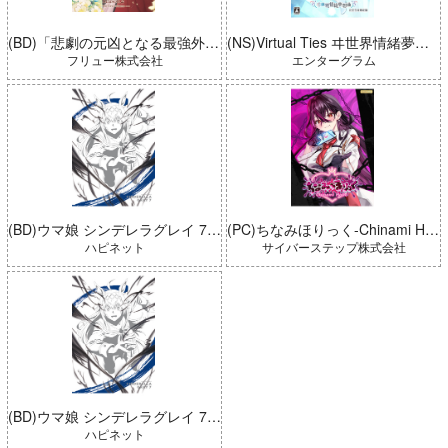
(BD)「悲劇の元凶となる最強外道ラスボス女王は民の為に尽くします。 Season2」BD-BOX 上巻
(NS)Virtual Ties ヰ世界情緒夢想曲 完全生産限定版
フリュー株式会社
エンターグラム
(BD)ウマ娘 シンデレラグレイ 7 豪華版 (とらのあな限定版)
(PC)ちなみほりっく-Chinami Holic 特典付き 限定ボックス
ハピネット
サイバーステップ株式会社
(BD)ウマ娘 シンデレラグレイ 7 豪華版
ハピネット