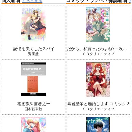
同人新着
コミック・ラノベ・雑誌新着
もっと見る
帝国機神ヴォルカミオン 2
ふかふかダンジョン攻略記 19
アイドルマスター ミリオンラ
イブ！
黄泉のツガイ
記憶を失くしたスパイ
だから、私言ったわよね?～没落令嬢の案外楽しい領地改革～ コミック 1
兎座堂
ＳＢクリエイティブ
砲術教科書巻之一
暴君皇帝と離婚します コミック 3
インゴクダンチ
よわよわ先生
国本戦車塾
ＳＢクリエイティブ