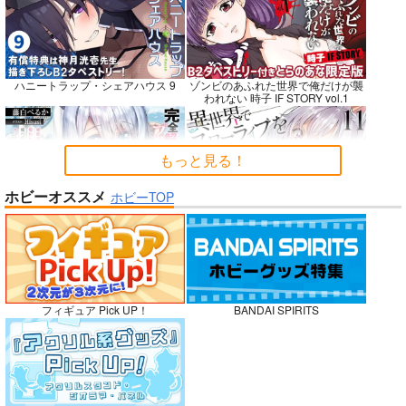
Fresh＆Smooth
嫌な顔されながらおパ
FETISH ACADEMY
ンツ見せてもらいたい
ロイヤルマウンテン
ロイヤルマウンテン
ハニートラップ・シェアハウス 9
ゾンビのあふれた世界で俺だけが襲
本14
アニマルマシーン
われない 時子 IF STORY vol.1
770
770
円
円
（税込）
（税込）
787
円
（税込）
オリジナル
オリジナル
オリジナル
青山 澄香
青山 澄香
もっと見る！
白峰 莉花
白峰 莉花
サンプル
サンプル
サンプル
メレ・レタナグア
メレ・レタナグア
ホビーオススメ
ホビーTOP
完全解呪のプリースト 2
異世界でスローライフを〈願望〉 11
カート
カート
カート
No.10
嫁候補、うちに住むらしい。 #古民
禁断で禁断じゃないちょっと禁断な
フィギュア Pick UP！
BANDAI SPIRITS
家・美少女3人・耳付き幼馴染
義兄妹ラブコメは未遂えっちから始
まる。