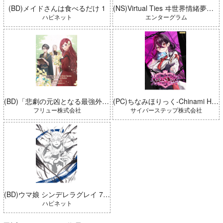
(BD)メイドさんは食べるだけ 1
(NS)Virtual Ties ヰ世界情緒夢想曲 完全生産限定版
ハピネット
エンターグラム
(BD)「悲劇の元凶となる最強外道ラスボス女王は民の為に尽くします。 Season2」BD-BOX 上巻
(PC)ちなみほりっく-Chinami Holic 特典付き 限定ボックス
フリュー株式会社
サイバーステップ株式会社
(BD)ウマ娘 シンデレラグレイ 7 豪華版 (とらのあな限定版)
ハピネット