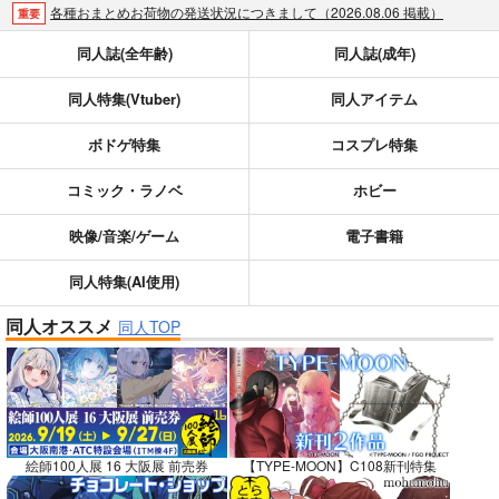
各種おまとめお荷物の発送状況につきまして（2026.08.06 掲載）
重要
【2026/5/7より】再販投票システム・アップデートのお知らせ（2026.05.07 掲載）
重要
同人誌(全年齢)
同人誌(成年)
【2026/4/1より】とらのあなプレミアム、新支払い方法＆新プラン導入のお知らせ（2026.03.09 掲載）
重要
同人特集(Vtuber)
同人アイテム
おまとめサイクル「定期便(月2)」一般会員様の利用再開のお知らせ（2026.02.05 掲載）
重要
「とらのあな×駿河屋日本橋乙女同人誌館」通販店頭受取サービス開始のお知らせ（2026.01.05 更新｜2025.12.30 掲載）
重要
ボドゲ特集
コスプレ特集
【2025/12/1より】「通販ポイント⇒とらコイン変換キャンペーン」終了のお知らせ（2025.11.21 掲載）
重要
個人情報保護方針の改定について（2025.09.19 更新｜2025.08.01 掲載）
重要
コミック・ラノベ
ホビー
ポイント付与・管理体制改定のお知らせ（2024.11.20 掲載）
重要
映像/音楽/ゲーム
電子書籍
全てのお知らせを見る
同人特集(AI使用)
同人オススメ
同人TOP
絵師100人展 16 大阪展 前売券
【TYPE-MOON】C108新刊特集