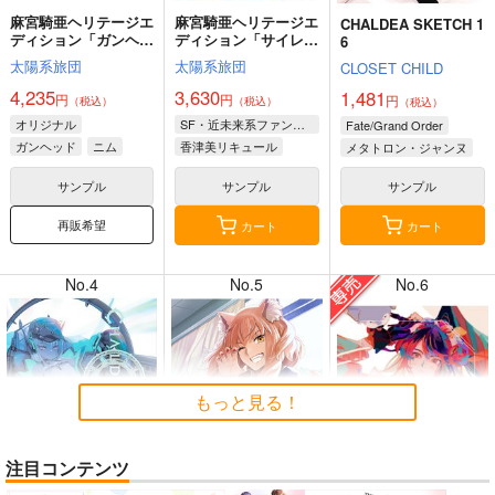
麻宮騎亜ヘリテージエ
麻宮騎亜ヘリテージエ
CHALDEA SKETCH 1
ディション「ガンヘッ
ディション「サイレン
6
ド」上巻
トメビウス」03 キデ
太陽系旅団
太陽系旅団
CLOSET CHILD
ィ編
4,235
3,630
1,481
円
円
円
（税込）
（税込）
（税込）
8月2日掲載
8月2日掲載
オリジナル
SF・近未来系ファンタジー
Fate/Grand Order
ガンヘッド
ニム
香津美リキュール
メタトロン・ジャンヌ
ブルックリン
キディ
リリス
サンプル
サンプル
サンプル
再販希望
カート
カート
7月31日掲載
7月31日掲載
No.4
No.5
No.6
7月30日掲載
7月30日掲載
もっと見る！
注目コンテンツ