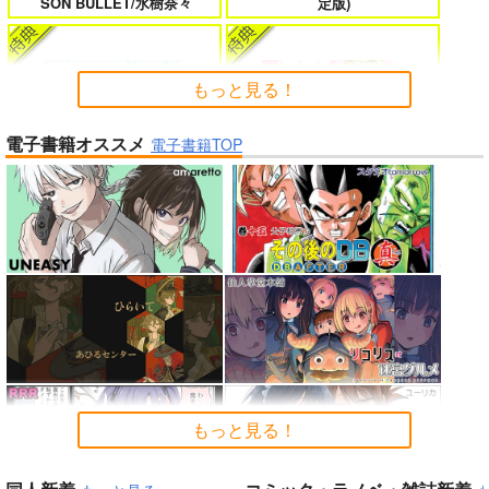
SON BULLET/水樹奈々
定版)
たのに～
もっと見る！
電子書籍オススメ
よくある令嬢転生だと思ったのに 5
僕のカノジョ先生 17
電子書籍TOP
Summer Challenger/水瀬いの
Peachful Story(通常盤)/桃鈴
り
ねね
孤独だった国民的美少女の妹を一晩
人狼機ウィンヴルガ ー叛逆篇ー 5
泊めたら懐かれた
魔王マーラ煩悩学園 ～勇者、教師に
時々ボソッとロシア語でデレる勇者
「ポケモン feat. 初音ミク VO
堕とされる～ 1
のアーリャさん
LTAGE Live！」Blu-ray特装
もっと見る！
春夏秋冬代行者 春の舞
盤