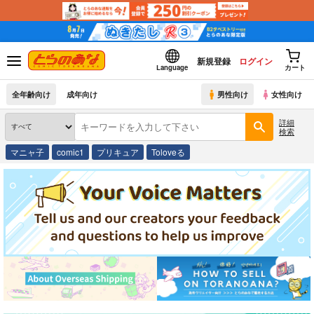
新規登録
ログイン
Language
カート
全年齢向け
成年向け
男性向け
女性向け
詳細
検索
マニャ子
comic1
プリキュア
Toloveる