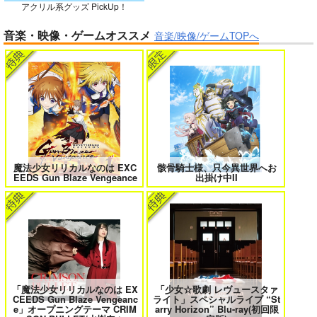
アクリル系グッズ PickUp！
ガールズゾンビパーティー 5
侯爵嫡男好色物語 ～異世界ハーレム
音楽・映像・ゲームオススメ
英雄戦記～ 10
音楽/映像/ゲームTOPへ
作って食べよう陸軍
飯-野外炊事・携行食
編-
シオサイ。
1,100
円
専売
（税込）
ミリタリー
ボクの理想の異世界生活 転生したら
異世界から来た君と共に過ごす日常
ケモ耳娘だらけの世界でハーレムに
2
3
サンプル
カート
魔法少女リリカルなのは EXC
骸骨騎士様、只今異世界へお
EEDS Gun Blaze Vengeance
出掛け中II
＃ラブコメ好きとこっそり繋がりた
エロゲの鬱エンドからヒロイン達を
い
救済したら 2
「魔法少女リリカルなのは EX
「少女☆歌劇 レヴュースタァ
CEEDS Gun Blaze Vengeanc
ライト」スペシャルライブ “St
女友達は頼めば意外とヤらせてくれ
HELL’o WORK！～賽の河原で積石
e」オープニングテーマ CRIM
arry Horizon” Blu-ray(初回限
る 8
を崩すだけの簡単なお仕事って聞い