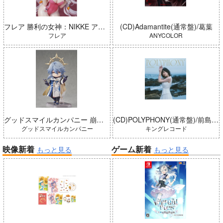
フレア 勝利の女神：NIKKE アリス：ワンダーランドバニー 完成品
(CD)Adamantite(通常盤)/葛葉
フレア
ANYCOLOR
グッドスマイルカンパニー 崩壊：スターレイル ねんどろいどどーる サンデー 完成品
(CD)POLYPHONY(通常盤)/前島亜美
グッドスマイルカンパニー
キングレコード
映像新着
ゲーム新着
もっと見る
もっと見る