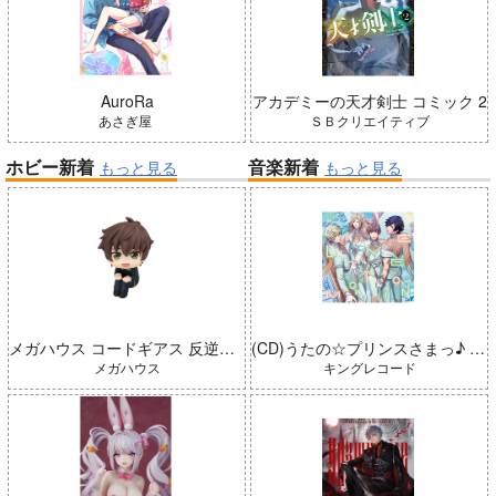
AuroRa
アカデミーの天才剣士 コミック 2
あさぎ屋
ＳＢクリエイティブ
ホビー新着
音楽新着
もっと見る
もっと見る
メガハウス コードギアス 反逆のルルーシュ るかっぷ 枢木スザク 完成品
(CD)うたの☆プリンスさまっ♪ LIVE EMOTION 2nd Anniversary CD トキヤ・カミュ・瑛二・大和
メガハウス
キングレコード