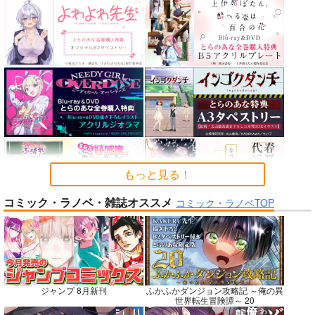
カルデアエミッション
FGO OEKAKI Rando
蒐集
6
m5
羊小屋
チョコレート・ショッ
たけさと
787
円
専売
（税込）
プ
1,320
円
（税込）
Fate/Grand Order
2,530
円
Fate/Grand Order
（税込）
曲亭馬琴
鈴鹿御前
Fate/Grand Order
メリュジーヌ
サンプル
サンプル
サンプル
カート
カート
カート
もっと見る！
コミック・ラノベ・雑誌オススメ
コミック・ラノベTOP
No.7
No.7
No.9
ジャンプ 8月新刊
ふかふかダンジョン攻略記 ～俺の異
世界転生冒険譚～ 20