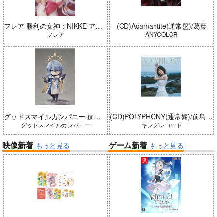
フレア 勝利の女神：NIKKE アリス：ワンダーランドバニー 完成品
(CD)Adamantite(通常盤)/葛葉
フレア
ANYCOLOR
グッドスマイルカンパニー 崩壊：スターレイル ねんどろいどどーる サンデー 完成品
(CD)POLYPHONY(通常盤)/前島亜美
グッドスマイルカンパニー
キングレコード
映像新着
ゲーム新着
もっと見る
もっと見る