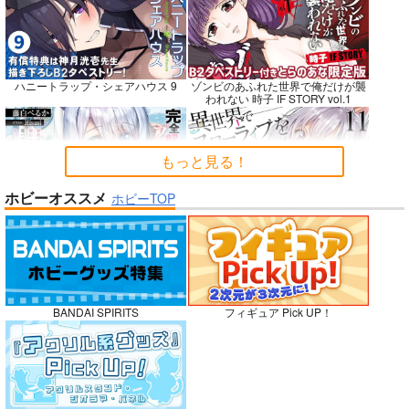
Fresh＆Smooth
嫌な顔されながらおパ
FETISH ACADEMY
ンツ見せてもらいたい
ロイヤルマウンテン
ロイヤルマウンテン
ハニートラップ・シェアハウス 9
ゾンビのあふれた世界で俺だけが襲
本14
アニマルマシーン
われない 時子 IF STORY vol.1
770
770
円
円
（税込）
（税込）
787
円
（税込）
オリジナル
オリジナル
オリジナル
青山 澄香
青山 澄香
もっと見る！
白峰 莉花
白峰 莉花
サンプル
サンプル
サンプル
メレ・レタナグア
メレ・レタナグア
ホビーオススメ
ホビーTOP
完全解呪のプリースト 2
異世界でスローライフを〈願望〉 11
カート
カート
カート
No.10
嫁候補、うちに住むらしい。 #古民
禁断で禁断じゃないちょっと禁断な
BANDAI SPIRITS
フィギュア Pick UP！
家・美少女3人・耳付き幼馴染
義兄妹ラブコメは未遂えっちから始
まる。