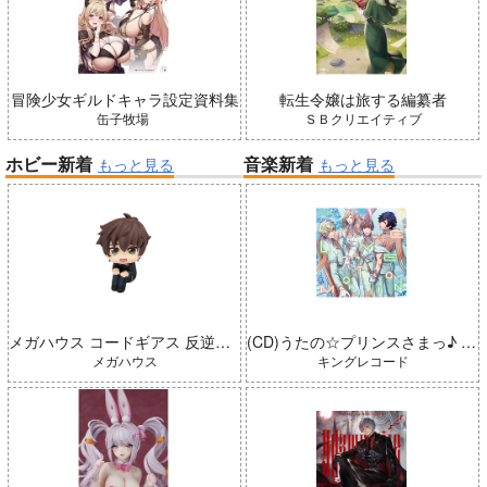
冒険少女ギルドキャラ設定資料集
転生令嬢は旅する編纂者
缶子牧場
ＳＢクリエイティブ
ホビー新着
音楽新着
もっと見る
もっと見る
メガハウス コードギアス 反逆のルルーシュ るかっぷ 枢木スザク 完成品
(CD)うたの☆プリンスさまっ♪ LIVE EMOTION 2nd Anniversary CD トキヤ・カミュ・瑛二・大和
メガハウス
キングレコード