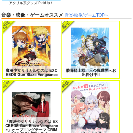
アクリル系グッズ PickUp！
ガールズゾンビパーティー 5
侯爵嫡男好色物語 ～異世界ハーレム
音楽・映像・ゲームオススメ
英雄戦記～ 10
音楽/映像/ゲームTOPへ
作って食べよう陸軍
飯-野外炊事・携行食
編-
シオサイ。
1,100
円
専売
（税込）
ミリタリー
ボクの理想の異世界生活 転生したら
異世界から来た君と共に過ごす日常
ケモ耳娘だらけの世界でハーレムに
2
3
サンプル
カート
魔法少女リリカルなのは EXC
骸骨騎士様、只今異世界へお
EEDS Gun Blaze Vengeance
出掛け中II
＃ラブコメ好きとこっそり繋がりた
エロゲの鬱エンドからヒロイン達を
い
救済したら 2
「魔法少女リリカルなのは EX
CEEDS Gun Blaze Vengeanc
女友達は頼めば意外とヤらせてくれ
HELL’o WORK！～賽の河原で積石
e」オープニングテーマ CRIM
る 8
を崩すだけの簡単なお仕事って聞い