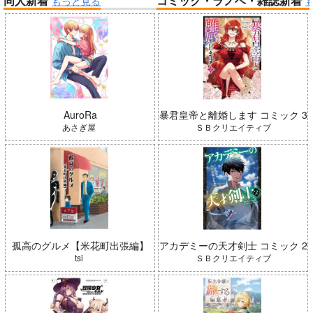
同人新着
コミック・ラノベ・雑誌新着
もっと見る
帝国機神ヴォルカミオン 2
ふかふかダンジョン攻略記 19
Peachful Story(通常盤)/桃鈴
インゴクダンチ
ねね
AuroRa
暴君皇帝と離婚します コミック 3
あさぎ屋
ＳＢクリエイティブ
Summer Challenger/水瀬いの
孤高のグルメ【米花町出張編】
アカデミーの天才剣士 コミック 2
り
春夏秋冬代行者 春の舞
tsi
ＳＢクリエイティブ