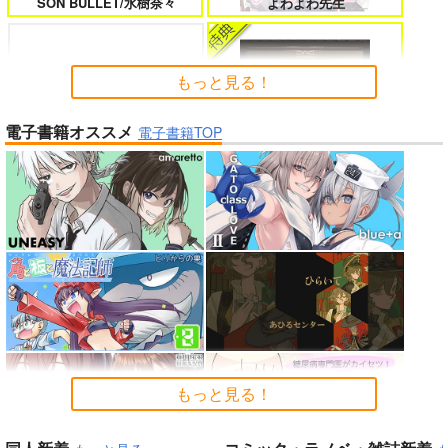
SON BULLET/水樹奈々
よわよわ先生
たのに～
もっと見る！
電子書籍オススメ
よくある令嬢転生だと思ったのに 5
僕のカノジョ先生 17
電子書籍TOP
「少女☆歌劇 レヴュースタァ
「ポケモン feat. 初音ミク VO
ライト」スペシャルライブ “St
LTAGE Live！」Blu-ray特装
arry Horizon” Blu-ray(初回限
盤
定版)
孤独だった国民的美少女の妹を一晩
人狼機ウィンヴルガ ー叛逆篇ー 5
泊めたら懐かれた
魔王マーラ煩悩学園 ～勇者、教師に
時々ボソッとロシア語でデレる勇者
堕とされる～ 1
のアーリャさん
アイドルマスター ミリオンラ
もっと見る！
イブ！
黄泉のツガイ