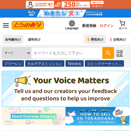
新規登録
ログイン
Language
カート
全年齢向け
成年向け
男性向け
女性向け
詳細
検索
フリーレン
カルデアエミッション
Toloveる
コミックマーケット…