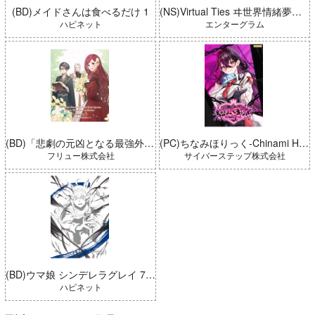
(BD)メイドさんは食べるだけ 1
(NS)Virtual Ties ヰ世界情緒夢想曲 完全生産限定版
ハピネット
エンターグラム
(BD)「悲劇の元凶となる最強外道ラスボス女王は民の為に尽くします。 Season2」BD-BOX 上巻
(PC)ちなみほりっく-Chinami Holic 特典付き 限定ボックス
フリュー株式会社
サイバーステップ株式会社
(BD)ウマ娘 シンデレラグレイ 7 豪華版 (とらのあな限定版)
ハピネット