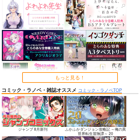
カルデアエミッション
FGO OEKAKI Rando
蒐集
6
m5
羊小屋
チョコレート・ショッ
たけさと
787
円
専売
（税込）
プ
1,320
円
（税込）
Fate/Grand Order
2,530
円
Fate/Grand Order
（税込）
曲亭馬琴
鈴鹿御前
Fate/Grand Order
メリュジーヌ
サンプル
サンプル
サンプル
カート
カート
カート
もっと見る！
コミック・ラノベ・雑誌オススメ
コミック・ラノベTOP
No.7
No.7
No.9
ジャンプ 8月新刊
ふかふかダンジョン攻略記 ～俺の異
世界転生冒険譚～ 20