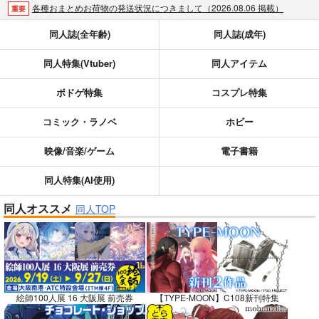
各種おまとめお荷物の発送状況につきまして（2026.08.06 掲載）
重要
【2026/5/7より】再販投票システム・アップデートのお知らせ（2026.05.07 掲載）
重要
同人誌(全年齢)
同人誌(成年)
【2026/4/1より】とらのあなプレミアム、新支払い方法＆新プラン導入のお知らせ（2026.03.09 掲載）
重要
同人特集(Vtuber)
同人アイテム
おまとめサイクル「定期便(月2)」一般会員様の利用再開のお知らせ（2026.02.05 掲載）
重要
「とらのあな×駿河屋日本橋乙女同人誌館」通販店頭受取サービス開始のお知らせ（2026.01.05 更新｜2025.12.30 掲載）
重要
ボドゲ特集
コスプレ特集
【2025/12/1より】「通販ポイント⇒とらコイン変換キャンペーン」終了のお知らせ（2025.11.21 掲載）
重要
個人情報保護方針の改定について（2025.09.19 更新｜2025.08.01 掲載）
重要
コミック・ラノベ
ホビー
ポイント付与・管理体制改定のお知らせ（2024.11.20 掲載）
重要
映像/音楽/ゲーム
電子書籍
全てのお知らせを見る
同人特集(AI使用)
同人オススメ
同人TOP
絵師100人展 16 大阪展 前売券
【TYPE-MOON】C108新刊特集