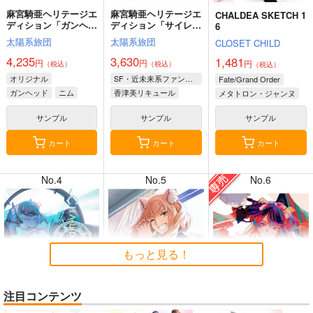
麻宮騎亜ヘリテージエ
麻宮騎亜ヘリテージエ
CHALDEA SKETCH 1
ディション「ガンヘッ
ディション「サイレン
6
ド」上巻
トメビウス」03 キデ
太陽系旅団
太陽系旅団
CLOSET CHILD
ィ編
4,235
3,630
1,481
円
円
円
（税込）
（税込）
（税込）
8月2日掲載
8月2日掲載
オリジナル
SF・近未来系ファンタジー
Fate/Grand Order
ガンヘッド
ニム
香津美リキュール
メタトロン・ジャンヌ
ブルックリン
キディ
リリス
サンプル
サンプル
サンプル
カート
カート
カート
7月31日掲載
7月31日掲載
No.4
No.5
No.6
7月30日掲載
7月30日掲載
もっと見る！
注目コンテンツ