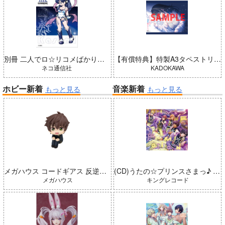
別冊 二人でロ☆リコメばかり描いていた 藍（五藤加純イラストCollection）
【有償特典】特製A3タペストリー（＃ラブコメ好きとこっそり繋がりたい）
ネコ通信社
KADOKAWA
ホビー新着
音楽新着
もっと見る
もっと見る
メガハウス コードギアス 反逆のルルーシュ るかっぷ 枢木スザク 完成品
(CD)うたの☆プリンスさまっ♪ LIVE EMOTION 2nd Anniversary CD レン・翔・セシル・嶺二・綺羅
メガハウス
キングレコード