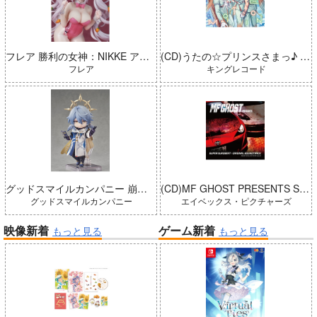
フレア 勝利の女神：NIKKE アリス：ワンダーランドバニー 完成品
(CD)うたの☆プリンスさまっ♪ LIVE EMOTION 2nd Anniversary CD トキヤ・カミュ・瑛二・大和
フレア
キングレコード
グッドスマイルカンパニー 崩壊：スターレイル ねんどろいどどーる サンデー 完成品
(CD)MF GHOST PRESENTS SUPER EUROBEAT × ORIGINAL SOUNDTRACK NEW COLLECTION Vol.3
グッドスマイルカンパニー
エイベックス・ピクチャーズ
映像新着
ゲーム新着
もっと見る
もっと見る