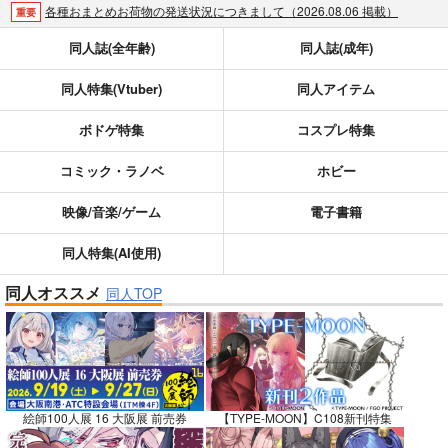
各種おまとめお荷物の発送状況につきまして（2026.08.06 掲載）
重要
【2026/5/7より】再販投票システム・アップデートのお知らせ（2026.05.07 掲載）
重要
同人誌(全年齢)
同人誌(成年)
【2026/4/1より】とらのあなプレミアム、新支払い方法＆新プラン導入のお知らせ（2026.03.09 掲載）
重要
同人特集(Vtuber)
同人アイテム
おまとめサイクル「定期便(月2)」一般会員様の利用再開のお知らせ（2026.02.05 掲載）
重要
「とらのあな×駿河屋日本橋乙女同人誌館」通販店頭受取サービス開始のお知らせ（2026.01.05 更新｜2025.12.30 掲載）
重要
ボドゲ特集
コスプレ特集
【2025/12/1より】「通販ポイント⇒とらコイン変換キャンペーン」終了のお知らせ（2025.11.21 掲載）
重要
個人情報保護方針の改定について（2025.09.19 更新｜2025.08.01 掲載）
重要
コミック・ラノベ
ホビー
ポイント付与・管理体制改定のお知らせ（2024.11.20 掲載）
重要
映像/音楽/ゲーム
電子書籍
全てのお知らせを見る
同人特集(AI使用)
同人オススメ
同人TOP
絵師100人展 16 大阪展 前売券
【TYPE-MOON】C108新刊特集