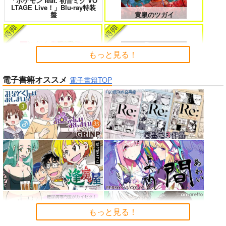
「ポケモン feat. 初音ミク VO
女友達は頼めば意外とヤらせてくれ
HELL’o WORK！～賽の河原で積石
LTAGE Live！」Blu-ray特装
る 8
を崩すだけの簡単なお仕事って聞い
盤
黄泉のツガイ
たのに～
もっと見る！
電子書籍オススメ
よくある令嬢転生だと思ったのに 5
僕のカノジョ先生 17
電子書籍TOP
Peachful Story(通常盤)/桃鈴
アイドルマスター ミリオンラ
ねね
イブ！
孤独だった国民的美少女の妹を一晩
人狼機ウィンヴルガ ー叛逆篇ー 5
泊めたら懐かれた
「少女☆歌劇 レヴュースタァ
「魔法少女リリカルなのは EX
魔王マーラ煩悩学園 ～勇者、教師に
時々ボソッとロシア語でデレる勇者
ライト」スペシャルライブ “St
CEEDS Gun Blaze Vengeanc
堕とされる～ 1
のアーリャさん
arry Horizon” Blu-ray(初回限
e」オープニングテーマ CRIM
もっと見る！
定版)
SON BULLET/水樹奈々