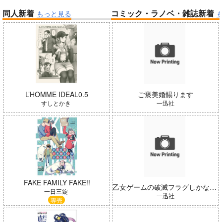
同人新着
コミック・ラノベ・雑誌新着
もっと見る
帝国機神ヴォルカミオン 2
ふかふかダンジョン攻略記 19
Summer Challenger/水瀬いの
よわよわ先生
り
L’HOMME IDEAL0.5
ご褒美婚賜ります
すしとかき
一迅社
FAKE FAMILY FAKE!!
乙女ゲームの破滅フラグしかない悪役 16
インゴクダンチ
春夏秋冬代行者 春の舞
一日三錠
一迅社
専売