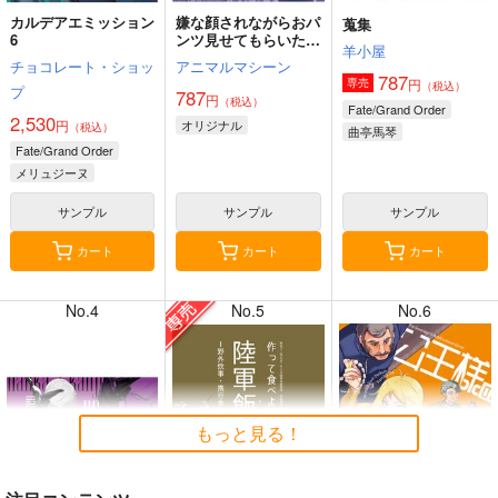
カルデアエミッション
嫌な顔されながらおパ
蒐集
6
ンツ見せてもらいたい
羊小屋
本14
チョコレート・ショッ
アニマルマシーン
787
円
専売
（税込）
プ
787
円
（税込）
7月31日掲載
7月31日掲載
Fate/Grand Order
2,530
円
オリジナル
（税込）
曲亭馬琴
Fate/Grand Order
メリュジーヌ
サンプル
サンプル
サンプル
7月30日掲載
7月30日掲載
カート
カート
カート
No.4
No.5
No.6
7月28日掲載
7月28日掲載
もっと見る！