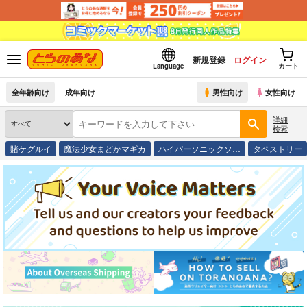
新規登録
ログイン
Language
カート
全年齢向け
成年向け
男性向け
女性向け
詳細
検索
賭ケグルイ
魔法少女まどかマギカ
ハイパーソニックソ…
タペストリー