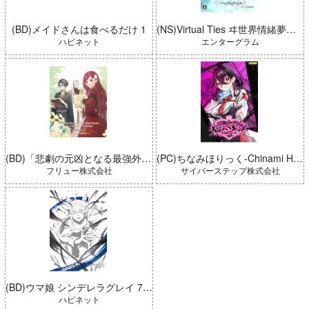
(BD)メイドさんは食べるだけ 1
(NS)Virtual Ties ヰ世界情緒夢想曲 完全生産限定版
ハピネット
エンターグラム
(BD)「悲劇の元凶となる最強外道ラスボス女王は民の為に尽くします。 Season2」BD-BOX 上巻
(PC)ちなみほりっく-Chinami Holic 特典付き 限定ボックス
フリュー株式会社
サイバーステップ株式会社
(BD)ウマ娘 シンデレラグレイ 7 豪華版 (とらのあな限定版)
ハピネット