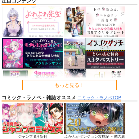
注目コンテンツ
nanka A kanji no titl
作って食べよう陸軍
公王様のおしごと
e
飯-野外炊事・携行食
C:設計室
編-
ハイパーソニックソウ
シオサイ。
700
円
（税込）
ル
1,100
円
専売
（税込）
機動戦士GundamGQuuuuuuX
2,200
円
ミリタリー
（税込）
シャリア・ブル
Fate/Grand Order
アルテイシア
インドラ
近藤勇
サンプル
サンプル
サンプル
カート
カート
カート
もっと見る！
コミック・ラノベ・雑誌オススメ
No.6
No.8
No.8
コミック・ラノベTOP
ジャンプ 8月新刊
ふかふかダンジョン攻略記 ～俺の異