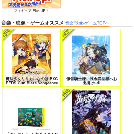
フィギュア Pick UP！
ガールズゾンビパーティー 5
侯爵嫡男好色物語 ～異世界ハーレム
音楽・映像・ゲームオススメ
英雄戦記～ 10
音楽/映像/ゲームTOPへ
BLUE nankaAkanjin
oOMNIBUS
ハイパーソニックソウ
ル
ボクの理想の異世界生活 転生したら
異世界から来た君と共に過ごす日常
ケモ耳娘だらけの世界でハーレムに
2
3,025
3
円
（税込）
Fate/Grand Order
アルジュナ
カルナ
魔法少女リリカルなのは EXC
骸骨騎士様、只今異世界へお
EEDS Gun Blaze Vengeance
出掛け中II
サンプル
カート
＃ラブコメ好きとこっそり繋がりた
エロゲの鬱エンドからヒロイン達を
い
救済したら 2