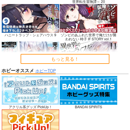
世界転生冒険譚～ 20
悪縁
RED nankaAkanjino
社畜巡礼記３ 南米ス
OMNIBUS
ペシャル
ぽむ屋
ハニートラップ・シェアハウス 9
ゾンビのあふれた世界で俺だけが襲
ハイパーソニックソウ
赤茄子労働組合
われない 時子 IF STORY vol.1
770
円
（税込）
ル
1,375
円
専売
（税込）
Fate/Grand Order
3,025
円
Dr.STONE
（税込）
マシュ・キリエライト
もっと見る！
あさぎりゲン
Fate/Grand Order
リリス
七海龍水
氷月
カルナ
アルジュナ
ホビーオススメ
ホビーTOP
完全解呪のプリースト 2
異世界でスローライフを〈願望〉 11
サンプル
サンプル
サンプル
カート
カート
カート
No.10
嫁候補、うちに住むらしい。 #古民
禁断で禁断じゃないちょっと禁断な
アクリル系グッズ PickUp！
BANDAI SPIRITS
家・美少女3人・耳付き幼馴染
義兄妹ラブコメは未遂えっちから始
まる。