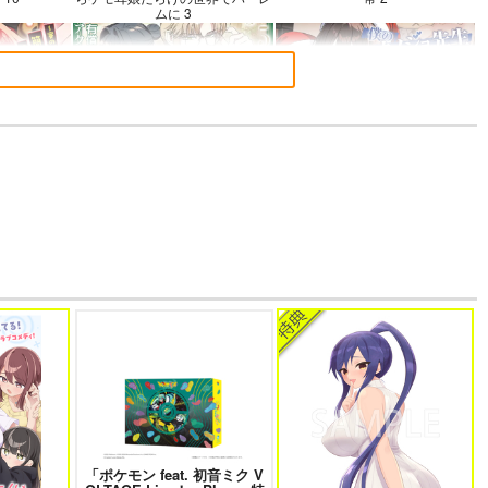
ムに 3
～賽の河原で積
よくある令嬢転生だと思ったのに
僕のカノジョ先生 17
なお仕事って
5
～
語でデレる勇
帝国機神ヴォルカミオン 2
ふかふかダンジョン攻略記 19
さん
「ポケモン feat. 初音ミク V