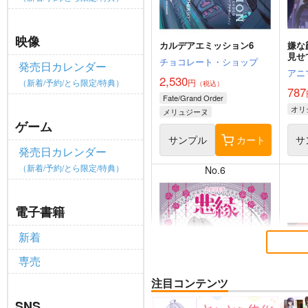
映像
カルデアエミッション6
嫌な
見せ
チョコレート・ショップ
発売日カレンダー
アニ
2,530
（新着/予約/とら限定/特典）
円
（税込）
787
Fate/Grand Order
オリ
メリュジーヌ
ゲーム
サンプル
カート
サ
発売日カレンダー
（新着/予約/とら限定/特典）
No.6
電子書籍
新着
専売
注目コンテンツ
SNS