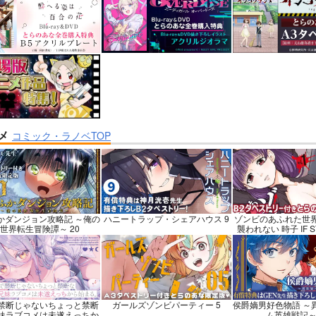
nankaAkanjinoOMNI
社畜巡礼記３ 南米スペシ
BLUE nankaAkan
ャル
IBUS
パーソニックソウル
赤茄子労働組合
ハイパーソニック
25
1,375
3,025
円
円
円
専売
（税込）
（税込）
（税込）
/Grand Order
カルナ
Dr.STONE
あさぎりゲン
Fate/Grand Order
ジュナ
七海龍水
氷月
アルジュナ
カル
メ
コミック・ラノベTOP
ンプル
カート
サンプル
カート
サンプル
かダンジョン攻略記 ～俺の
ハニートラップ・シェアハウス 9
ゾンビのあふれた世
世界転生冒険譚～ 20
襲われない 時子 IF STO
禁断じゃないちょっと禁断
ガールズゾンビパーティー 5
侯爵嫡男好色物語 ～
妹ラブコメは未遂えっちか
ム英雄戦記～ 