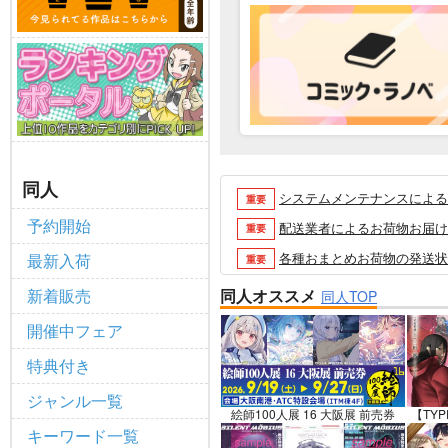
同人
システムメンテナンスによるau 
重要
予約開始
配送業者によるお荷物お届け遅延
重要
各種おまとめお荷物の発送状況に
最新入荷
重要
【2026/5/7より】再販投票
重要
新着販売
同人オススメ
同人TOP
【2026/4/1より】とらの
重要
開催中フェア
おまとめサイクル「定期便(月2
重要
特典付き
「とらのあな×駿河屋日本橋乙女
重要
ジャンル一覧
【2025/12/1より】「通
重要
絵師100人展 16 大阪展 前売券
【TYP
キーワード一覧
個人情報保護方針の改定について（2
重要