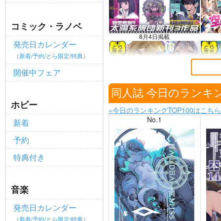
ポイント付与・管理体制改定のお
重要
コミック・ラノベ
全てのお知らせを見る
8月4日掲載
発売日カレンダー
（新着/予約/とら限定/特典）
開催中フェア
7月31日掲載
同人誌 今日のランキ
ホビー
»今日のランキングTOP100はこちら
No.1
新着
予約
特典付き
音楽
発売日カレンダー
（新着/予約/とら限定/特典）