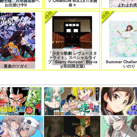
騎士様、只今異世界へ
マ CRIMSON BULLET/水樹
お出掛け中II
奈々
よわよわ
「少女☆歌劇 レヴュースタ
ァライト」スペシャルライ
ブ “Starry Horizon” Blu-ra
Summer Challe
黄泉のツガイ
y(初回限定版)
いのり