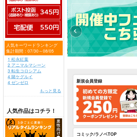
人気キーワードランキング
集計期間：07/30～08/05
1 松永紅葉
2 アニマルマシーン
3 転生コロシアム
4 賭ケグルイ
新規会員登録
4 ゼンゼロ
もっと見る
人気作品はコチラ！
コミック/ラノベTOP