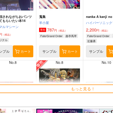
顔されながらおパンツ
蒐集
nanka A kanji no t
てもらいたい本14
羊小屋
ハイパーソニック
マルマシーン
787
2,200
円
円
専売
（税込）
（税込）
円
（税込）
Fate/Grand Order
曲亭馬琴
Fate/Grand Order
ジナル
近藤勇
ンプル
カート
サンプル
カート
サンプル
No.8
No.8
No.10
もっと見る！