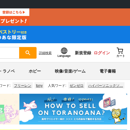
新規登録
ログイン
詳細
検索
Language
カート
・ラノベ
ホビー
映像/音楽/ゲーム
電子書籍
ワード:
フリーレン
tony
人気ワード:
ゼンゼロ
ハイパーソニックソ…