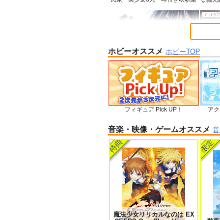
ホビーオススメ
ホビーTOP
＃ラブコメ好きとこっそり繋がり
エロゲ
たい
フィギュア Pick UP！
アク
孤独だった国民的美少女の妹を一
人狼機
音楽・映像・ゲームオススメ
音
晩泊めたら懐かれた
魔法少女リリカルなのは EX