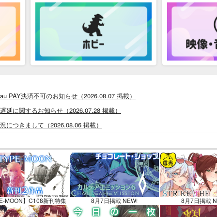
PAY決済不可のお知らせ（2026.08.07 掲載）
に関するお知らせ（2026.07.28 掲載）
つきまして（2026.08.06 掲載）
システム・アップデートのお知らせ（2026.05.07 掲載）
あなプレミアム、新支払い方法＆新プラン導入のお知らせ（2026.03.09 掲載）
)」一般会員様の利用再開のお知らせ（2026.02.05 掲載）
同人誌館」通販店頭受取サービス開始のお知らせ（2026.01.05 更新｜2025.
販ポイント⇒とらコイン変換キャンペーン」終了のお知らせ（2025.11.21 掲載）
E-MOON】C108新刊特集
8月7日掲載 NEW!
8月7日掲載 N
025.09.19 更新｜2025.08.01 掲載）