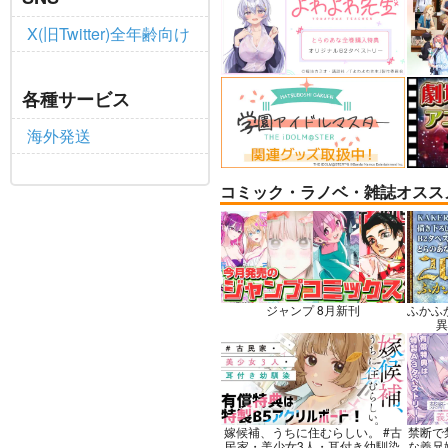
X(旧Twitter)全年齢向け
悪縁
RED 
BUS
ぽむ屋
各種サービス
ハイ
770
円
（税込）
海外発送
3,0
Fate/Grand Order
Fate
マシュ・キリエライト
アル
リリス
コミック・ラノベ・雑誌オスス
サンプル
カート
サ
ジャンプ 8月新刊
ふかふ
異
嫁候補、うちに住むらしい。 #古
禁断で
民家・美少女3人・耳付き幼馴染
な義兄