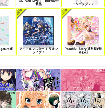
OLTAGE Live！」Blu-ray特
先生
装盤
インゴクダンチ
nger/水瀬
アイドルマスター ミリオン
Peachful Story(通常盤)/桃
ライブ！
鈴ねね