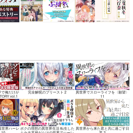
jinoOMN
ソウル
ナ
カート
界で俺だけが
完全解呪のプリースト 2
異世界でスローライフを〈願望〉
RY vol.1
11
異世界ハーレ
ボクの理想の異世界生活 転生した
異世界から来た君と共に過ごす日
10
らケモ耳娘だらけの世界でハーレ
常 2