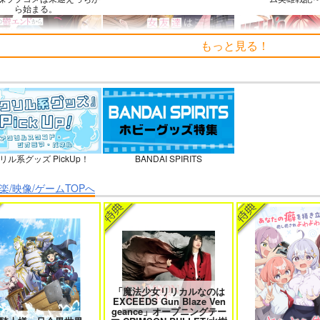
ら始まる。
もっと見る！
の鬱エンドからヒロイン達
女友達は頼めば意外とヤらせてく
HELL’o WORK！
を救済したら 2
れる 8
石を崩すだけの簡単
聞いたのに
リル系グッズ PickUp！
BANDAI SPIRITS
ウィンヴルガ ー叛逆篇ー 5
魔王マーラ煩悩学園 ～勇者、教師
時々ボソッとロシア
楽/映像/ゲームTOPへ
に堕とされる～ 1
者のアーリャ
「魔法少女リリカルなのは
EXCEEDS Gun Blaze Ven
geance」オープニングテー