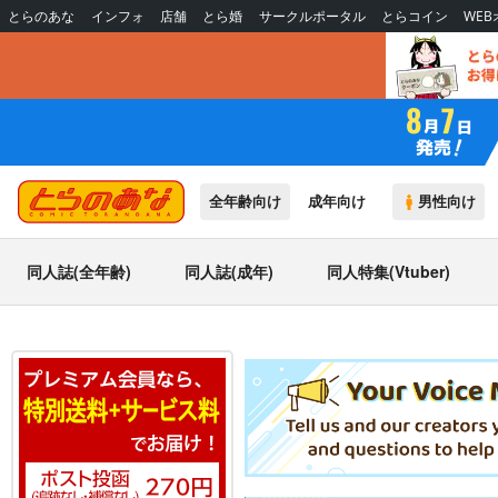
とらのあな
インフォ
店舗
とら婚
サークルポータル
とらコイン
WE
全年齢向け
成年向け
男性向け
同人誌(全年齢)
同人誌(成年)
同人特集(Vtuber)