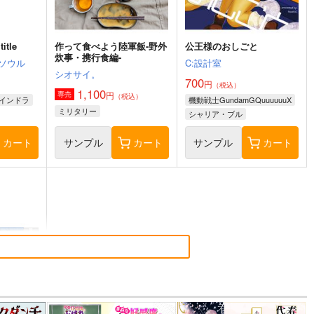
itle
作って食べよう陸軍飯-野外
公王様のおしごと
炊事・携行食編-
ソウル
C:設計室
シオサイ。
700
円
（税込）
1,100
円
専売
（税込）
インドラ
機動戦士GundamGQuuuuuuX
ミリタリー
シャリア・ブル
アルテイシア
カート
サンプル
カート
サンプル
カート