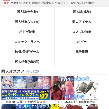
各種おまとめお荷物の発送状況につきまして（2026.08.06 掲載）
重要
【2026/5/7より】再販投票システム・アップデートのお知らせ（2026.05.07 掲載）
重要
同人誌(全年齢)
同人誌(成年)
【2026/4/1より】とらのあなプレミアム、新支払い方法＆新プラン導入のお知らせ（2026.03.09 掲載）
重要
同人特集(Vtuber)
同人アイテム
おまとめサイクル「定期便(月2)」一般会員様の利用再開のお知らせ（2026.02.05 掲載）
重要
「とらのあな×駿河屋日本橋乙女同人誌館」通販店頭受取サービス開始のお知らせ（2026.01.05 更新｜2025.12.30 掲載）
重要
ボドゲ特集
コスプレ特集
【2025/12/1より】「通販ポイント⇒とらコイン変換キャンペーン」終了のお知らせ（2025.11.21 掲載）
重要
個人情報保護方針の改定について（2025.09.19 更新｜2025.08.01 掲載）
重要
コミック・ラノベ
ホビー
ポイント付与・管理体制改定のお知らせ（2024.11.20 掲載）
重要
映像/音楽/ゲーム
電子書籍
全てのお知らせを見る
同人特集(AI使用)
同人オススメ
同人TOP
絵師100人展 16 大阪展 前売券
【TYPE-MOON】C108新刊特集