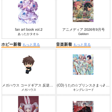
fan art book vol.2
アニメディア 2026年9月号
あったかタオル
Gakken
ホビー新着
音楽新着
もっと見る
もっと見る
メガハウス コードギアス 反逆のルルーシュ るかっぷ 枢木スザク 完成品
(CD)うたの☆プリンスさまっ♪ LIVE EMOTION 2nd Anniversary CD トキヤ・カミュ・瑛二・大和
メガハウス
キングレコード