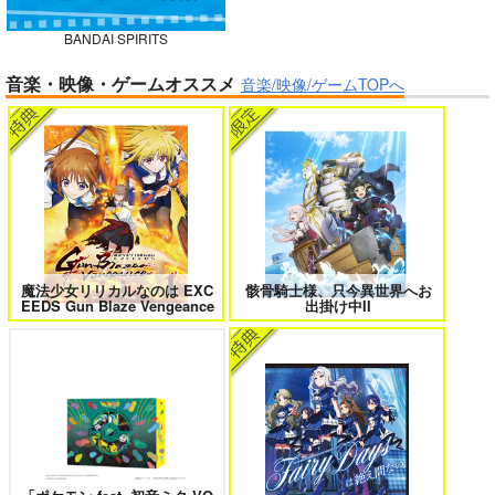
BANDAI SPIRITS
ガールズゾンビパーティー 5
侯爵嫡男好色物語 ～異世界ハーレム
音楽・映像・ゲームオススメ
英雄戦記～ 10
音楽/映像/ゲームTOPへ
BLUE nankaAkanjin
oOMNIBUS
ハイパーソニックソウ
ル
ボクの理想の異世界生活 転生したら
異世界から来た君と共に過ごす日常
ケモ耳娘だらけの世界でハーレムに
2
3,025
3
円
（税込）
Fate/Grand Order
アルジュナ
カルナ
魔法少女リリカルなのは EXC
骸骨騎士様、只今異世界へお
EEDS Gun Blaze Vengeance
出掛け中II
サンプル
カート
＃ラブコメ好きとこっそり繋がりた
エロゲの鬱エンドからヒロイン達を
い
救済したら 2