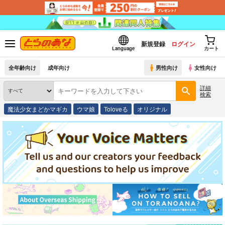
新規登録
ログイン
Language
カート
全年齢向け
成年向け
男性向け
女性向け
詳細
検索
魔法少女まどかマギカ
ウマ娘
Toloveる
オリジナル