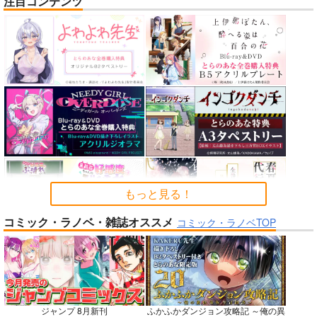
注目コンテンツ
nanka A kanji no titl
作って食べよう陸軍
公王様のおしごと
e
飯-野外炊事・携行食
C:設計室
編-
ハイパーソニックソウ
シオサイ。
700
円
（税込）
ル
1,100
円
専売
（税込）
機動戦士GundamGQuuuuuuX
2,200
円
ミリタリー
（税込）
シャリア・ブル
Fate/Grand Order
アルテイシア
インドラ
近藤勇
サンプル
サンプル
サンプル
カート
カート
カート
もっと見る！
コミック・ラノベ・雑誌オススメ
No.6
No.8
No.8
コミック・ラノベTOP
ジャンプ 8月新刊
ふかふかダンジョン攻略記 ～俺の異