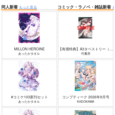
同人新着
コミック・ラノベ・雑誌新着
もっと見る
帝国機神ヴォルカミオン 2
ふかふかダンジョン攻略記 19
「少女☆歌劇 レヴュースタァ
ライト」スペシャルライブ “St
arry Horizon” Blu-ray(初回限
定版)
インゴクダンチ
MILLON HEROINE
【有償特典】A3タペストリー（ガールズゾンビパーティー 5）
あったかタオル
竹書房
#コミケ103新刊セット
コンプティーク 2026年9月号
春夏秋冬代行者 春の舞
よわよわ先生
あったかタオル
KADOKAWA