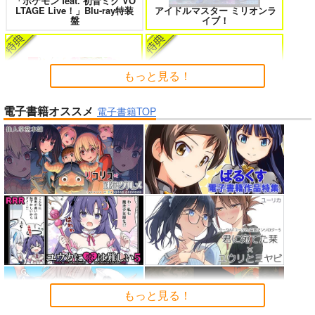
「ポケモン feat. 初音ミク VO
女友達は頼めば意外とヤらせてくれ
HELL’o WORK！～賽の河原で積石
LTAGE Live！」Blu-ray特装
アイドルマスター ミリオンラ
る 8
を崩すだけの簡単なお仕事って聞い
盤
イブ！
たのに～
もっと見る！
電子書籍オススメ
よくある令嬢転生だと思ったのに 5
僕のカノジョ先生 17
電子書籍TOP
「魔法少女リリカルなのは EX
CEEDS Gun Blaze Vengeanc
Peachful Story(通常盤)/桃鈴
e」オープニングテーマ CRIM
ねね
SON BULLET/水樹奈々
孤独だった国民的美少女の妹を一晩
人狼機ウィンヴルガ ー叛逆篇ー 5
泊めたら懐かれた
魔王マーラ煩悩学園 ～勇者、教師に
時々ボソッとロシア語でデレる勇者
堕とされる～ 1
のアーリャさん
Summer Challenger/水瀬いの
もっと見る！
黄泉のツガイ
り