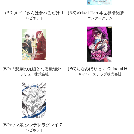
(BD)メイドさんは食べるだけ 1
(NS)Virtual Ties ヰ世界情緒夢想曲 完全生産限定版
ハピネット
エンターグラム
(BD)「悲劇の元凶となる最強外道ラスボス女王は民の為に尽くします。 Season2」BD-BOX 上巻
(PC)ちなみほりっく-Chinami Holic 特典付き 限定ボックス
フリュー株式会社
サイバーステップ株式会社
(BD)ウマ娘 シンデレラグレイ 7 豪華版 (とらのあな限定版)
ハピネット