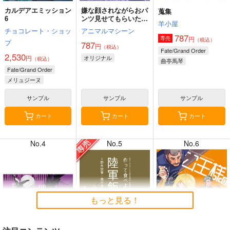
カルデアエミッション
嫌な顔されながらおパ
蒐集
6
ンツ見せてもらいたい
羊小屋
本14
チョコレート・ショッ
アニマルマシーン
787
円
専売
（税込）
プ
787
円
（税込）
8月2日掲載
8月2日掲載
Fate/Grand Order
2,530
円
オリジナル
（税込）
曲亭馬琴
Fate/Grand Order
メリュジーヌ
サンプル
サンプル
サンプル
7月31日掲載
7月31日掲載
カート
カート
カート
No.4
No.5
No.6
7月30日掲載
7月30日掲載
もっと見る！