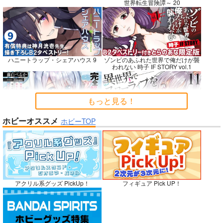
世界転生冒険譚～ 20
悪縁
RED nankaAkanjino
社畜巡礼記３ 南米ス
OMNIBUS
ペシャル
ぽむ屋
ハニートラップ・シェアハウス 9
ゾンビのあふれた世界で俺だけが襲
ハイパーソニックソウ
赤茄子労働組合
われない 時子 IF STORY vol.1
770
円
（税込）
ル
1,375
円
専売
（税込）
Fate/Grand Order
3,025
円
Dr.STONE
（税込）
マシュ・キリエライト
もっと見る！
あさぎりゲン
Fate/Grand Order
リリス
七海龍水
氷月
カルナ
アルジュナ
ホビーオススメ
ホビーTOP
完全解呪のプリースト 2
異世界でスローライフを〈願望〉 11
サンプル
サンプル
サンプル
カート
カート
カート
No.10
嫁候補、うちに住むらしい。 #古民
禁断で禁断じゃないちょっと禁断な
アクリル系グッズ PickUp！
フィギュア Pick UP！
家・美少女3人・耳付き幼馴染
義兄妹ラブコメは未遂えっちから始
まる。