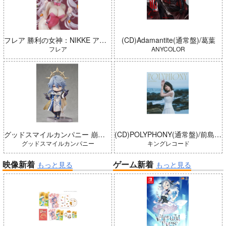
フレア 勝利の女神：NIKKE アリス：ワンダーランドバニー 完成品
(CD)Adamantite(通常盤)/葛葉
フレア
ANYCOLOR
グッドスマイルカンパニー 崩壊：スターレイル ねんどろいどどーる サンデー 完成品
(CD)POLYPHONY(通常盤)/前島亜美
グッドスマイルカンパニー
キングレコード
映像新着
ゲーム新着
もっと見る
もっと見る