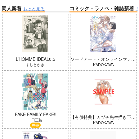
同人新着
コミック・ラノベ・雑誌新着
もっと見る
帝国機神ヴォルカミオン 2
ふかふかダンジョン攻略記 19
「ポケモン feat. 初音ミク VO
LTAGE Live！」Blu-ray特装
アイドルマスター ミリオンラ
盤
イブ！
L’HOMME IDEAL0.5
ソードアート・オンラインマテリアル シュガーリィ・デイズ 001
すしとかき
KADOKAWA
「魔法少女リリカルなのは EX
CEEDS Gun Blaze Vengeanc
Summer Challenger/水瀬いの
e」オープニングテーマ CRIM
FAKE FAMILY FAKE!!
【有償特典】カヅチ先生描き下ろしB2タペストリー（田舎の黒ギャルJKと結婚しました 4）
り
SON BULLET/水樹奈々
一日三錠
KADOKAWA
専売