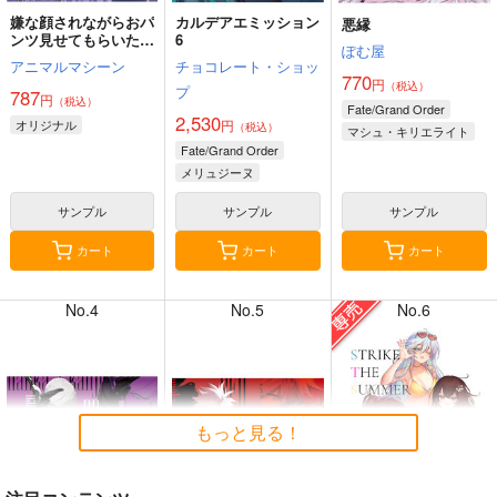
嫌な顔されながらおパ
カルデアエミッション
悪縁
ンツ見せてもらいたい
6
ぽむ屋
本14
アニマルマシーン
チョコレート・ショッ
770
円
（税込）
プ
787
円
（税込）
7月31日掲載
7月31日掲載
Fate/Grand Order
2,530
オリジナル
円
（税込）
マシュ・キリエライト
Fate/Grand Order
リリス
メリュジーヌ
サンプル
サンプル
サンプル
7月30日掲載
7月30日掲載
カート
カート
カート
No.4
No.5
No.6
7月28日掲載
7月28日掲載
もっと見る！