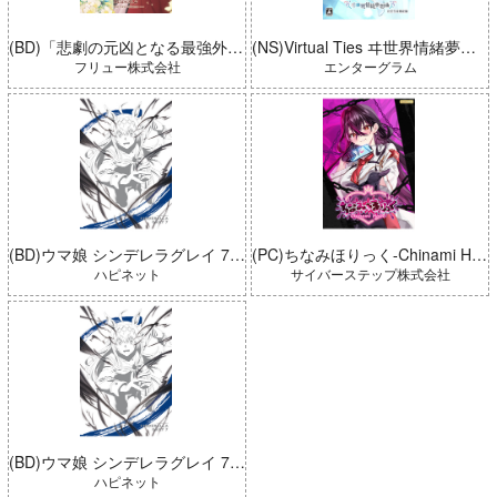
(BD)「悲劇の元凶となる最強外道ラスボス女王は民の為に尽くします。 Season2」BD-BOX 上巻
(NS)Virtual Ties ヰ世界情緒夢想曲 完全生産限定版
フリュー株式会社
エンターグラム
(BD)ウマ娘 シンデレラグレイ 7 豪華版 (とらのあな限定版)
(PC)ちなみほりっく-Chinami Holic 特典付き 限定ボックス
ハピネット
サイバーステップ株式会社
(BD)ウマ娘 シンデレラグレイ 7 豪華版
ハピネット