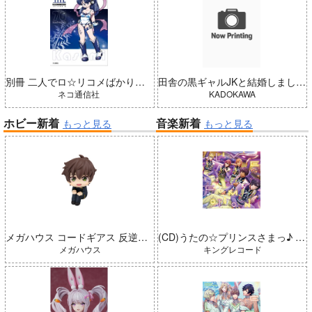
別冊 二人でロ☆リコメばかり描いていた 藍（五藤加純イラストCollection）
田舎の黒ギャルJKと結婚しました 4
ネコ通信社
KADOKAWA
ホビー新着
音楽新着
もっと見る
もっと見る
メガハウス コードギアス 反逆のルルーシュ るかっぷ 枢木スザク 完成品
(CD)うたの☆プリンスさまっ♪ LIVE EMOTION 2nd Anniversary CD レン・翔・セシル・嶺二・綺羅
メガハウス
キングレコード