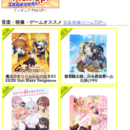
フィギュア Pick UP！
ボクの理想の異世界生活 転生したら
異世界から来た君と共に過ごす日常
音楽・映像・ゲームオススメ
ケモ耳娘だらけの世界でハーレムに
2
音楽/映像/ゲームTOPへ
3
黒白のアヴェスター 3
神座万象・第十四機
関
2,178
円
専売
＃ラブコメ好きとこっそり繋がりた
エロゲの鬱エンドからヒロイン達を
（税込）
い
救済したら 2
オリジナル
サンプル
魔法少女リリカルなのは EXC
骸骨騎士様、只今異世界へお
EEDS Gun Blaze Vengeance
出掛け中II
カート
女友達は頼めば意外とヤらせてくれ
HELL’o WORK！～賽の河原で積石
る 8
を崩すだけの簡単なお仕事って聞い
たのに～