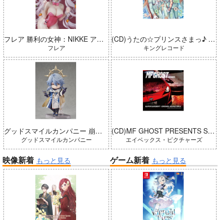
フレア 勝利の女神：NIKKE アリス：ワンダーランドバニー 完成品
(CD)うたの☆プリンスさまっ♪ LIVE EMOTION 2nd Anniversary CD トキヤ・カミュ・瑛二・大和
フレア
キングレコード
グッドスマイルカンパニー 崩壊：スターレイル ねんどろいどどーる サンデー 完成品
(CD)MF GHOST PRESENTS SUPER EUROBEAT × ORIGINAL SOUNDTRACK NEW COLLECTION Vol.3
グッドスマイルカンパニー
エイベックス・ピクチャーズ
映像新着
ゲーム新着
もっと見る
もっと見る