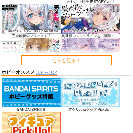
われない 時子 IF STORY vol.1
BLUE nankaAkanjin
社畜巡礼記３ 南米ス
Lynx Lenx
oOMNIBUS
ペシャル
碧茶園
完全解呪のプリースト 2
異世界でスローライフを〈願望〉 11
ハイパーソニックソウ
赤茄子労働組合
1,257
円
専売
（税込）
ル
1,375
円
専売
（税込）
VOCALOID
鏡音レン
3,025
円
Dr.STONE
（税込）
もっと見る！
あさぎりゲン
Fate/Grand Order
七海龍水
氷月
アルジュナ
カルナ
嫁候補、うちに住むらしい。 #古民
禁断で禁断じゃないちょっと禁断な
ホビーオススメ
ホビーTOP
家・美少女3人・耳付き幼馴染
義兄妹ラブコメは未遂えっちから始
サンプル
サンプル
サンプル
まる。
カート
カート
カート
No.9
BANDAI SPIRITS
アクリル系グッズ PickUp！
ガールズゾンビパーティー 5
侯爵嫡男好色物語 ～異世界ハーレム
英雄戦記～ 10