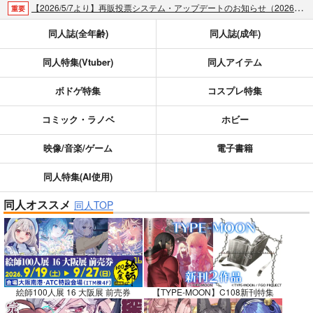
【2026/5/7より】再販投票システム・アップデートのお知らせ（2026.05.07 掲載）
重要
【2026/4/1より】とらのあなプレミアム、新支払い方法＆新プラン導入のお知らせ（2026.03.09 掲載）
重要
同人誌(全年齢)
同人誌(成年)
おまとめサイクル「定期便(月2)」一般会員様の利用再開のお知らせ（2026.02.05 掲載）
重要
同人特集(Vtuber)
同人アイテム
「とらのあな×駿河屋日本橋乙女同人誌館」通販店頭受取サービス開始のお知らせ（2026.01.05 更新｜2025.12.30 掲載）
重要
【2025/12/1より】「通販ポイント⇒とらコイン変換キャンペーン」終了のお知らせ（2025.11.21 掲載）
重要
ボドゲ特集
コスプレ特集
個人情報保護方針の改定について（2025.09.19 更新｜2025.08.01 掲載）
重要
ポイント付与・管理体制改定のお知らせ（2024.11.20 掲載）
重要
コミック・ラノベ
ホビー
全てのお知らせを見る
映像/音楽/ゲーム
電子書籍
同人特集(AI使用)
同人オススメ
同人TOP
絵師100人展 16 大阪展 前売券
【TYPE-MOON】C108新刊特集