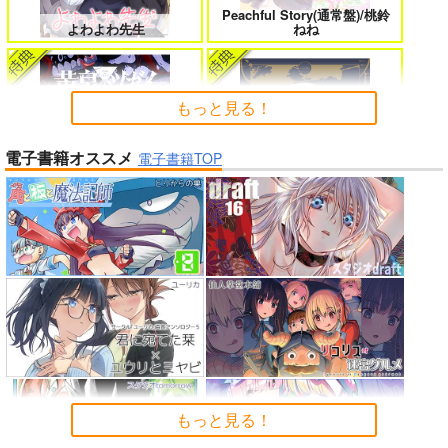
Peachful Story(通常盤)/桃鈴
よくある令嬢転生だと思ったのに 5
僕のカノジョ先生 17
よわよわ先生
ねね
もっと見る！
孤独だった国民的美少女の妹を一晩
一畳間まんきつ暮らし! 5
電子書籍オススメ
泊めたら懐かれた
電子書籍TOP
黄泉のツガイ
春夏秋冬代行者 春の舞
人狼機ウィンヴルガ ー叛逆篇ー 5
魔王マーラ煩悩学園 ～勇者、教師に
堕とされる～ 1
「少女☆歌劇 レヴュースタァ
理想の彼女 3
時々ボソッとロシア語でデレる勇者
ライト」スペシャルライブ “St
のアーリャさん
arry Horizon” Blu-ray(初回限
もっと見る！
インゴクダンチ
定版)