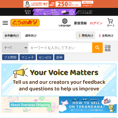
新規登録
ログイン
Language
カート
全年齢向け
成年向け
男性向け
女性向け
詳細
検索
ブタ野郎
マニャ子
ゼンゼロ
原神