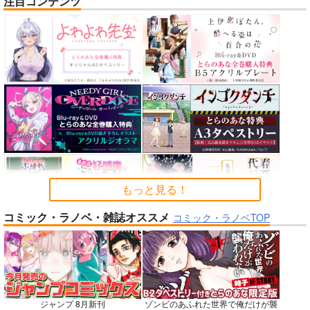
注目コンテンツ
nanka A kanji no titl
RED nankaAkanjino
STRIKE THE SUMME
e
OMNIBUS
R
ハイパーソニックソウ
ハイパーソニックソウ
mohumohu
ル
ル
1,100
円
専売
（税込）
2,200
3,025
円
円
ストライク・ザ・ブラッド
（税込）
（税込）
姫柊雪菜
藍羽浅葱
Fate/Grand Order
Fate/Grand Order
煌坂紗矢華
インドラ
近藤勇
カルナ
アルジュナ
サンプル
サンプル
サンプル
カート
カート
カート
もっと見る！
コミック・ラノベ・雑誌オススメ
No.6
No.8
No.9
コミック・ラノベTOP
ジャンプ 8月新刊
ゾンビのあふれた世界で俺だけが襲