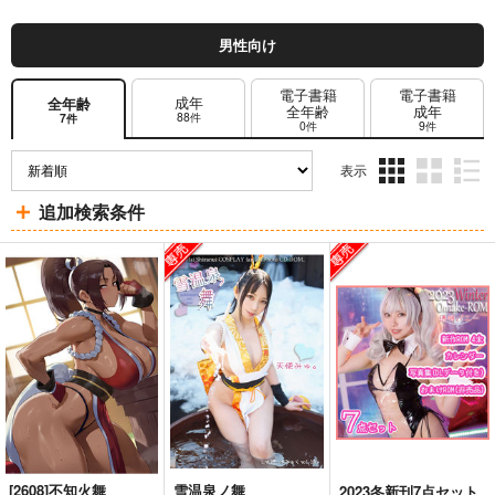
男性向け
電子書籍
電子書籍
成年
全年齢
全年齢
成年
88件
7件
0件
9件
表示
3カ
2カ
1カ
追加検索条件
ラ
ラ
ラ
ム
ム
ム
表
表
表
示
示
示
[2608]不知火舞
雪温泉ノ舞
2023冬新刊7点セット