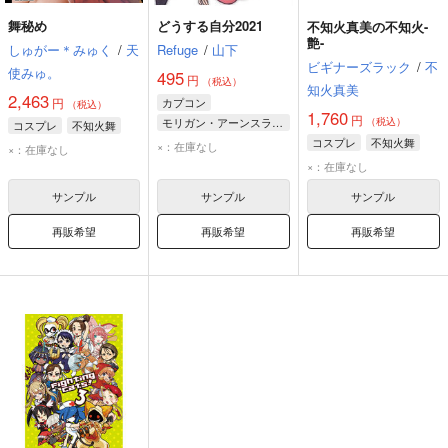
舞秘め
どうする自分2021
不知火真美の不知火-
艶-
しゅがー＊みゅく
/
天
Refuge
/
山下
ビギナーズラック
/
不
使みゅ。
495
円
（税込）
知火真美
2,463
円
カプコン
（税込）
1,760
円
モリガン・アーンスランド
（税込）
コスプレ
不知火舞
サイロック
不知火舞
コスプレ
不知火舞
×：在庫なし
×：在庫なし
×：在庫なし
サンプル
サンプル
サンプル
再販希望
再販希望
再販希望