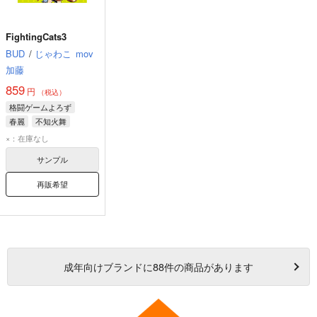
FightingCats3
BUD
/
じゃわこ
mov
加藤
859
円
（税込）
格闘ゲームよろず
春麗
不知火舞
キャミィ
×：在庫なし
サンプル
再販希望
成年
向けブランドに
88
件の商品があります