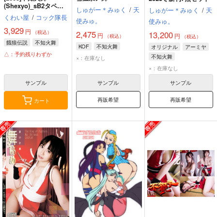
(Shexyo)_sB2タペス
しゅがー＊みゅく
/
天
しゅがー＊みゅく
/
天
トリー
くわい屋
/
コック隊長
使みゅ。
使みゅ。
3,929
円
2,475
（税込）
13,200
円
円
（税込）
（税込）
餓狼伝説
不知火舞
KOF
不知火舞
オリジナル
アーミヤ
△：予約残りわずか
不知火舞
×：在庫なし
×：在庫なし
サンプル
サンプル
サンプル
再販希望
再販希望
カート