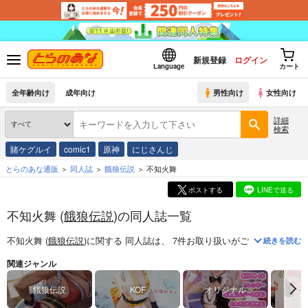
新規登録
ログイン
Language
カート
全年齢向け
成年向け
男性向け
女性向け
詳細
検索
賭ケグルイ
comic1
原神
にじさんじ
とらのあな通販
同人誌
餓狼伝説
不知火舞
ポストする
LINEで送る
不知火舞 (
餓狼伝説
)の同人誌一覧
不知火舞 (
餓狼伝説
)
に関する
同人誌
は、
7
件お取り扱いがございます。
「
続きを読む
関連ジャンル
餓狼伝説
KOF
オリジナル
コ