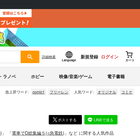
新規登録
ログイン
詳細
検索
Language
カート
・ラノベ
ホビー
映像/音楽/ゲーム
電子書籍
急上昇ワード:
comic1
フリーレン
人気ワード:
オリジナル
コミケ
ポストする
LINEで送る
S
)」
「
電車でD総集編５
(
○急電鉄
)」
など
に関する人気作品