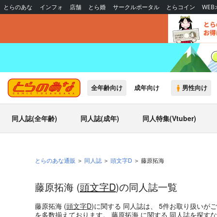
とらのあな
インフォ
店舗
とら婚
サークルポータル
とらコイン
WE
全年齢向け
成年向け
男性向け
同人誌(全年齢)
同人誌(成年)
同人特集(Vtuber)
とらのあな通販
同人誌
頭文字D
藤原拓海
藤原拓海 (
頭文字D
)の同人誌一覧
藤原拓海 (
頭文字D
)
に関する
同人誌
は、
5
件お取り扱いが
を多数揃えております。
藤原拓海
に関する
同人誌
を探すな