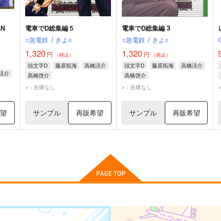
AN
電車でD総集編５
電車でD総集編 3
○急電鉄
/
きよ○
○急電鉄
/
きよ○
1,320
1,320
円
円
（税込）
（税込）
頭文字D
藤原拓海
高橋涼介
頭文字D
藤原拓海
高橋涼介
涼介
高橋啓介
高橋啓介
×：在庫なし
×：在庫なし
希望
サンプル
再販希望
サンプル
再販希望