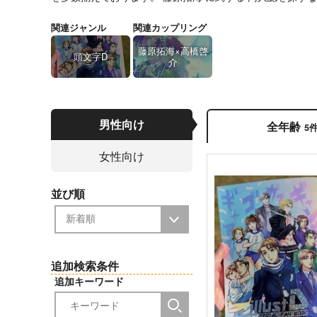
関連ジャンル
関連カップリング
藤原拓海×高橋啓
頭文字D
介
男性向け
全年齢
5
女性向け
並び順
追加検索条件
追加キーワード