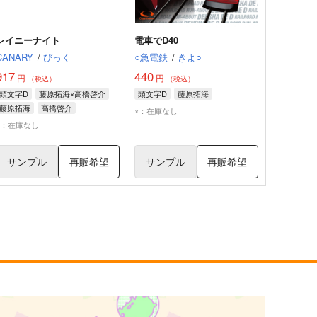
レイニーナイト
電車でD40
CANARY
/
びっく
○急電鉄
/
きよ○
917
440
円
円
（税込）
（税込）
頭文字D
藤原拓海×高橋啓介
頭文字D
藤原拓海
藤原拓海
高橋啓介
×：在庫なし
×：在庫なし
サンプル
再販希望
サンプル
再販希望