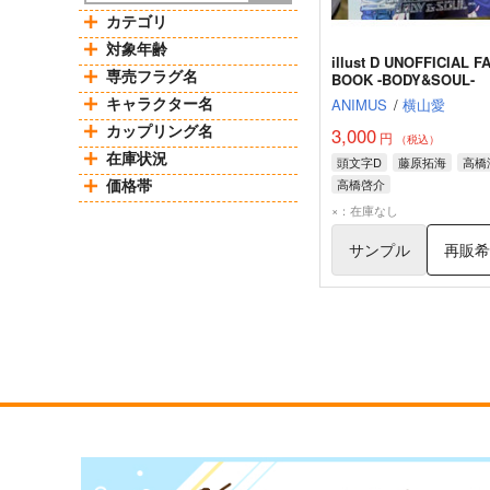
カテゴリ
対象年齢
illust D UNOFFICIAL F
専売フラグ名
BOOK -BODY&SOUL-
キャラクター名
ANIMUS
/
横山愛
カップリング名
3,000
円
（税込）
在庫状況
頭文字D
藤原拓海
高橋
価格帯
高橋啓介
×：在庫なし
サンプル
再販