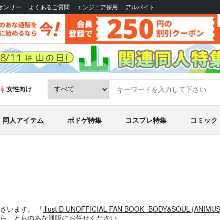
Bオンリー
よくあるご質問
エンジニア採用
アルバイト
女性向け
同人アイテム
ボドゲ特集
コスプレ特集
コミック
ございます。
「
illust D UNOFFICIAL FAN BOOK -BODY&SOUL-
(
ANIMU
ら、とらのあな通販にお任せください。