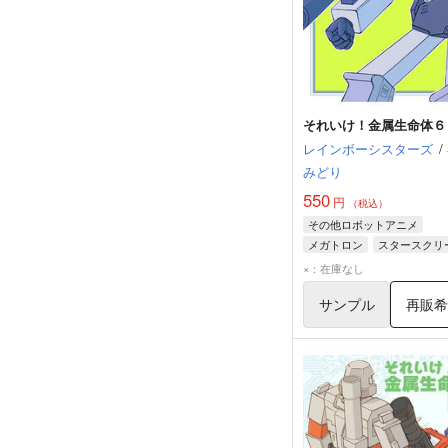
それいけ！金属生命体６
レインボーシスターズ
/
みどり
550
円
（税込）
その他ロボットアニメ
メガトロン
スタースクリ
コンボイ
×：在庫なし
サンプル
再販