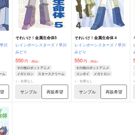
それいけ！金属生命体5
それいけ！金属生命体４
早川
レインボーシスターズ
/
早川
レインボーシスターズ
/
早川
みどり
みどり
550
550
円
円
（税込）
（税込）
その他ロボットアニメ
その他ロボットアニメ
ーム
メガトロン
スタースクリーム
コンボイ
メガトロン
コンボイ
スタースクリーム
×：在庫なし
×：在庫なし
希望
サンプル
再販希望
サンプル
再販希望