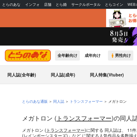
とらのあな
インフォ
店舗
とら婚
サークルポータル
とらコイン
WE
全年齢向け
成年向け
男性向け
同人誌(全年齢)
同人誌(成年)
同人特集(Vtuber)
とらのあな通販
同人誌
トランスフォーマー
メガトロン
メガトロン (
トランスフォーマー
)の同人
メガトロン (
トランスフォーマー
)
に関する
同人誌
は、
11
件
(
レインボーシスターズ
)」
など
に関する人気作品を多数揃