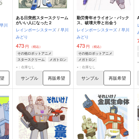
ある日突然スタースクリーム
勤労青年オライオン・パック
がいい人になった２
ス、破壊大帝と出会う
早川
レインボーシスターズ
/
早川
レインボーシスターズ
/
早川
みどり
みどり
473
473
円
円
（税込）
（税込）
その他ロボットアニメ
その他ロボットアニメ
スタースクリーム
メガトロン
メガトロン
レーザーウェーブ
オライオン・パックス
×：在庫なし
×：在庫なし
スタースクリーム
希望
サンプル
再販希望
サンプル
再販希望