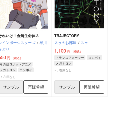
それいけ！金属生命体３
TRAJECTORY
レインボーシスターズ
/
早川
スゥのお部屋
/
スゥ
みどり
1,100
円
（税込）
550
円
トランスフォーマー
コンボイ
（税込）
メガトロン
その他ロボットアニメ
メガトロン
コンボイ
×：在庫なし
スタースクリーム
×：在庫なし
サンプル
再販希望
サンプル
再販希望