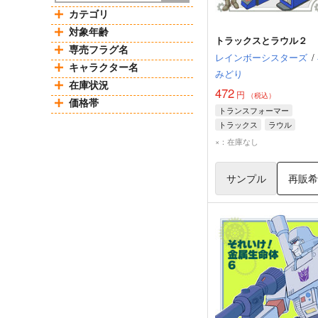
カテゴリ
対象年齢
トラックスとラウル２
専売フラグ名
レインボーシスターズ
/
キャラクター名
みどり
在庫状況
472
円
（税込）
価格帯
トランスフォーマー
トラックス
ラウル
メガトロン
×：在庫なし
サンプル
再販