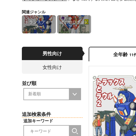
関連ジャンル
トランスフォー
その他ロボット
マー
アニメ
男性向け
全年齢
11
女性向け
並び順
追加検索条件
追加キーワード