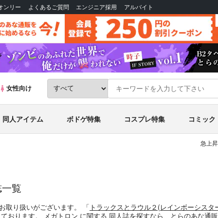
Bオンリー
よくあるご質問
エンジニア採用
アルバイト
女性向け
同人アイテム
ボドゲ特集
コスプレ特集
コミック
急上昇
誌一覧
お取り扱いがございます。
「
トラックスとラウル２
(
レインボーシスタ
えております。
メガトロン
に関する
同人誌
を探すなら、とらのあな通販