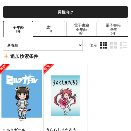
男性向け
電子書籍
電子書籍
成年
全年齢
全年齢
成年
3件
2件
0件
0件
表示
3カ
2カ
1カ
追加検索条件
ラ
ラ
ラ
ム
ム
ム
表
表
表
示
示
示
ミルクガール
うららしまたろう