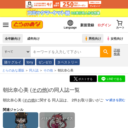
新規登録
ログイン
Language
カート
全年齢向け
成年向け
男性向け
女性向け
詳細
検索
賭ケグルイ
tony
ゼンゼロ
タペストリー
とらのあな通販
同人誌
その他
朝比奈心美
ポストする
LINEで送る
朝比奈心美 (
その他
)の同人誌一覧
朝比奈心美 (
その他
)
に関する
同人誌
は、
2
件お取り扱いがございます。
「
続きを読む
関連ジャンル
バトルガール ハイス
その他
クール