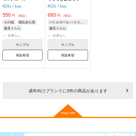
KOU
/
kou
KOU
/
kou
550
693
円
円
（税込）
（税込）
その他
朝比奈心美
バトルガール ハイスクール
蓮見うらら
蓮見うらら
朝比奈心美
×：在庫なし
×：在庫なし
サンプル
サンプル
再販希望
再販希望
成年
向けブランドに
3
件の商品があります