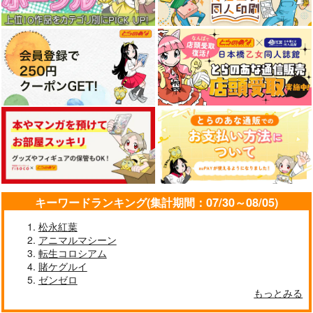
キーワードランキング(集計期間：07/30～08/05)
松永紅葉
アニマルマシーン
転生コロシアム
賭ケグルイ
ゼンゼロ
もっとみる