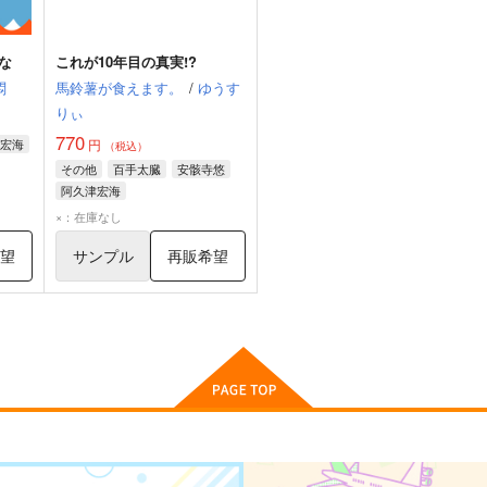
な
これが10年目の真実!?
悶
馬鈴薯が食えます。
/
ゆうす
りぃ
770
宏海
円
（税込）
その他
百手太臓
安骸寺悠
阿久津宏海
×：在庫なし
希望
サンプル
再販希望