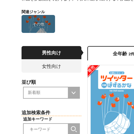
関連ジャンル
その他
男性向け
全年齢
2
女性向け
並び順
追加検索条件
追加キーワード