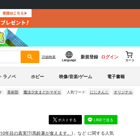
新規登録
ログイン
詳細
検索
Language
カート
・ラノベ
ホビー
映像/音楽/ゲーム
電子書籍
ド:
美術部
魔法少女まどかマギカ
人気ワード:
にじさんじ
オリジナル
ポストする
LINEで送る
10年目の真実!?
(
馬鈴薯が食えます。
)」
など
に関する人気