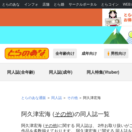
とらのあな
インフォ
店舗
とら婚
サークルポータル
とらコイン
WE
全年齢向け
成年向け
男性向け
同人誌(全年齢)
同人誌(成年)
同人特集(Vtuber)
とらのあな通販
同人誌
その他
阿久津宏海
阿久津宏海 (
その他
)の同人誌一覧
阿久津宏海 (
その他
)
に関する
同人誌
は、
2
件お取り扱いが
作品を多数揃えております。
阿久津宏海
に関する
同人誌
を