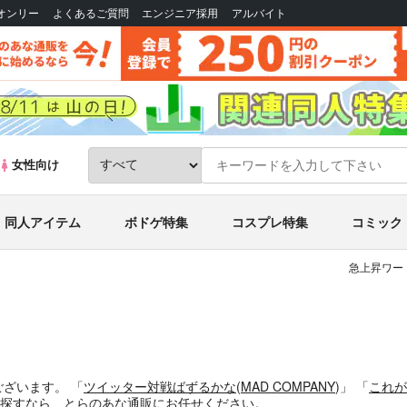
Bオンリー
よくあるご質問
エンジニア採用
アルバイト
女性向け
同人アイテム
ボドゲ特集
コスプレ特集
コミック
急上昇ワー
ございます。
「
ツイッター対戦ばずるかな
(
MAD COMPANY
)」
「
これが
探すなら、とらのあな通販にお任せください。