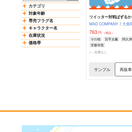
カテゴリ
対象年齢
ツイッター対戦ばずるか
専売フラグ名
MAD COMPANY
/
大亜
キャラクター名
763
円
（税込）
在庫状況
その他
百手太臓
阿久津
価格帯
安骸寺悠
×：在庫なし
サンプル
再販