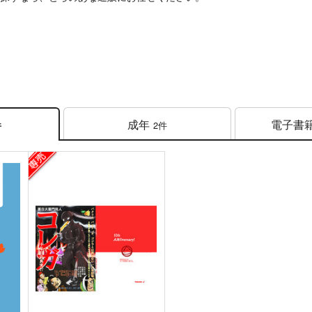
成年
電子書
2件
件