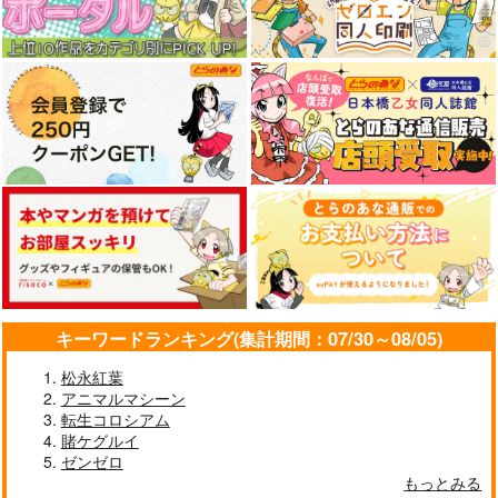
キーワードランキング(集計期間：07/30～08/05)
松永紅葉
アニマルマシーン
転生コロシアム
賭ケグルイ
ゼンゼロ
もっとみる