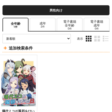
男性向け
電子書籍
電子書籍
成年
全年齢
全年齢
成年
2件
1件
0件
0件
表示
3カ
2カ
1カ
追加検索条件
ラ
ラ
ラ
ム
ム
ム
表
表
表
示
示
示
堰代ミコが風邪をひい