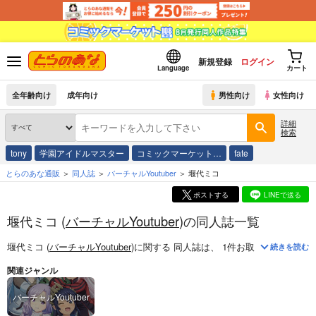
新規登録
ログイン
Language
カート
全年齢向け
成年向け
男性向け
女性向け
詳細
検索
tony
学園アイドルマスター
コミックマーケット…
fate
とらのあな通販
同人誌
バーチャルYoutuber
堰代ミコ
ポストする
LINEで送る
堰代ミコ (
バーチャルYoutuber
)の同人誌一覧
堰代ミコ (
バーチャルYoutuber
)
に関する
同人誌
は、
1
件お取り扱いがござ
続きを読む
関連ジャンル
バーチャルYoutuber