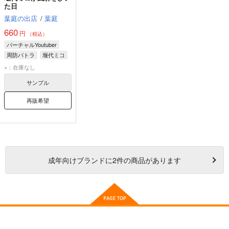
た日
葉庭の出店
/
葉庭
660
円
（税込）
バーチャルYoutuber
周防パトラ
堰代ミコ
西園寺メアリ
×：在庫なし
サンプル
再販希望
成年
向けブランドに
2
件の商品があります