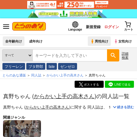
新規登録
ログイン
Language
カート
全年齢向け
成年向け
男性向け
女性向け
詳細
検索
フリーレン
ブタ野郎
fate
ゼンゼロ
とらのあな通販
同人誌
からかい上手の高木さん
真野ちゃん
ポストする
LINEで送る
真野ちゃん (
からかい上手の高木さん
)の同人誌一覧
真野ちゃん (
からかい上手の高木さん
)
に関する
同人誌
は、
1
件お取り扱い
続きを読む
関連ジャンル
からかい上手の高木
さん