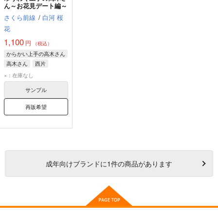
ん～お花見デート編～
さくら前線
/
白河 桜
花
1,100
円
（税込）
からかい上手の高木さん
高木さん
西片
真野ちゃん
×：在庫なし
サンプル
再販希望
成年
向けブランドに
1
件の商品があります