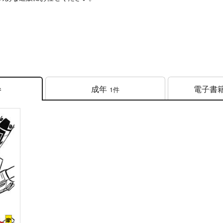
成年
電子書
1件
件