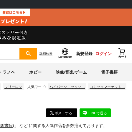
新規登録
ログイン
詳細
検索
Language
カート
・ラノベ
ホビー
映像/音楽/ゲーム
電子書籍
フリーレン
人気ワード:
ハイパーソニックソ…
コミックマーケット…
ポストする
LINEで送る
国図書院
)」
など
に関する人気作品を多数揃えております。