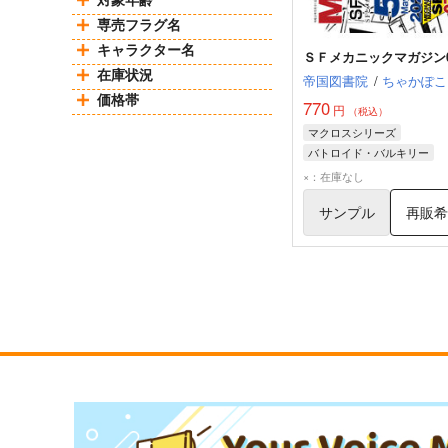
専売フラグ名
キャラクター名
ＳＦメカニックマガジン0
在庫状況
帝国図書院
/
ちゃかぽこ
価格帯
770
円
（税込）
マクロスシリーズ
バトロイド・バルキリー
デストロイド・モンスター
×：在庫なし
サンプル
再販