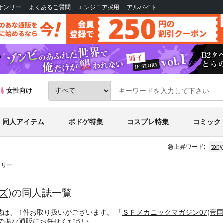
Bオンリー
よくあるご質問
エンジニア採用
アルバイト
女性向け
同人アイテム
ボドゲ特集
コスプレ特集
コミック
急上昇ワード:
tony
キリー
ズ
)の同人誌一覧
誌
は、
1
件お取り扱いがございます。
「
ＳＦメカニックマガジン07
(
帝
のあな通販にお任せください。