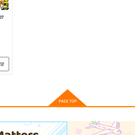
7
アイサちゃん（装着モデル兼マスコット）
希望