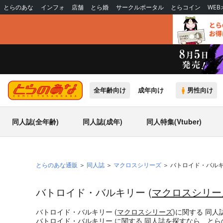
とらのあな
インフォ
店舗
とら婚
サークルポータル
とらコイン
WE
全年齢向け
成年向け
男性向け
同人誌(全年齢)
同人誌(成年)
同人特集(Vtuber)
とらのあな通販
同人誌
マクロスシリーズ
バトロイド・バル
バトロイド・バルキリー (
マクロスシリー
バトロイド・バルキリー (
マクロスシリーズ
)
に関する
同人
バトロイド・バルキリー
に関する
同人誌
を探すなら、とら