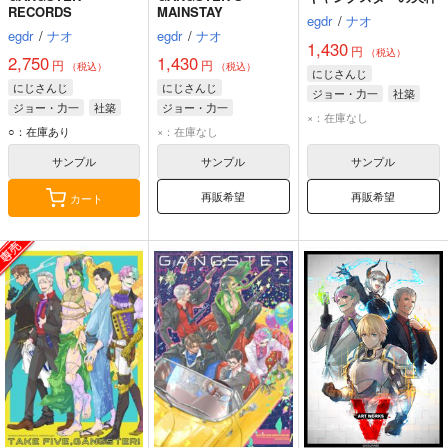
RECORDS
MAINSTAY
egdr
/
ナオ
egdr
/
ナオ
egdr
/
ナオ
1,430
円
（税込）
2,750
1,430
円
円
（税込）
（税込）
にじさんじ
にじさんじ
にじさんじ
ジョー・力一
社築
ジョー・力一
社築
ジョー・力一
花畑チャイカ
×：在庫なし
花畑チャイカ
舞元啓介
社築
○：在庫あり
×：在庫なし
サンプル
サンプル
サンプル
再販希望
再販希望
カート