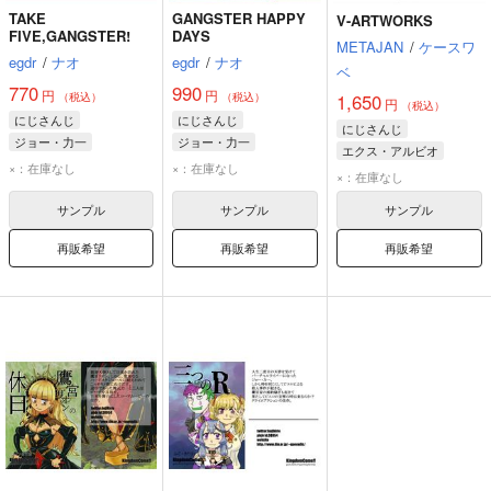
TAKE
GANGSTER HAPPY
V-ARTWORKS
FIVE,GANGSTER!
DAYS
METAJAN
/
ケースワ
egdr
/
ナオ
egdr
/
ナオ
ベ
770
990
円
円
（税込）
（税込）
1,650
円
（税込）
にじさんじ
にじさんじ
にじさんじ
ジョー・力一
ジョー・力一
エクス・アルビオ
ベルモンド・バンデラス
花畑チャイカ
社築
×：在庫なし
×：在庫なし
ジョー・力一
×：在庫なし
花畑チャイカ
舞元啓介
サンプル
サンプル
サンプル
再販希望
再販希望
再販希望