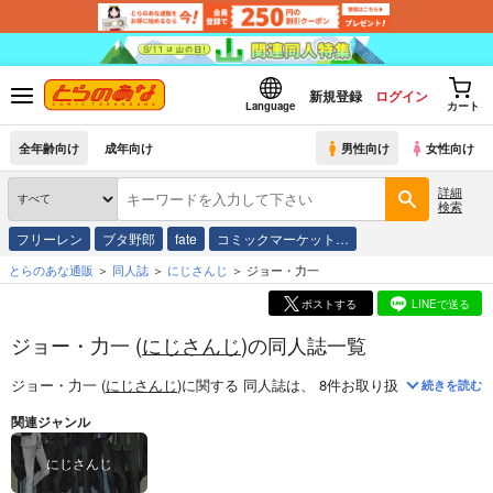
新規登録
ログイン
Language
カート
全年齢向け
成年向け
男性向け
女性向け
詳細
検索
フリーレン
ブタ野郎
fate
コミックマーケット…
とらのあな通販
同人誌
にじさんじ
ジョー・力一
ポストする
LINEで送る
ジョー・力一 (
にじさんじ
)の同人誌一覧
ジョー・力一 (
にじさんじ
)
に関する
同人誌
は、
8
件お取り扱いがございま
続きを読む
関連ジャンル
にじさんじ