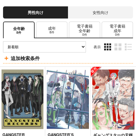
男性向け
女性向け
電子書籍
電子書籍
成年
全年齢
全年齢
成年
8件
8件
0件
0件
表示
3カ
2カ
1カ
追加検索条件
ラ
ラ
ラ
ム
ム
ム
表
表
表
示
示
示
GANGSTER
GANGSTER’S
ギャングスターの天秤