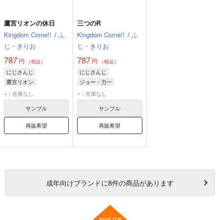
鷹宮リオンの休日
三つのR
Kingdom Come!!
/
ふ
Kingdom Come!!
/
ふ
じ・きりお
じ・きりお
787
787
円
円
（税込）
（税込）
にじさんじ
にじさんじ
鷹宮リオン
ジョー・力一
ジョー・力一
×：在庫なし
×：在庫なし
舞元啓介
サンプル
サンプル
再販希望
再販希望
成年
向けブランドに
8
件の商品があります