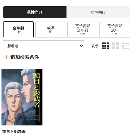
男性向け
女性向け
電子書籍
電子書籍
成年
全年齢
全年齢
成年
1件
1件
0件
0件
表示
3カ
2カ
1カ
追加検索条件
ラ
ラ
ラ
ム
ム
ム
表
表
表
示
示
示
頭目と影武者