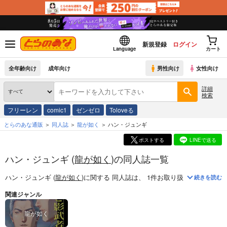
新規登録
ログイン
Language
カート
全年齢向け
成年向け
男性向け
女性向け
詳細
検索
フリーレン
comic1
ゼンゼロ
Toloveる
とらのあな通販
同人誌
龍が如く
ハン・ジュンギ
ポストする
LINEで送る
ハン・ジュンギ (
龍が如く
)の同人誌一覧
ハン・ジュンギ (
龍が如く
)
に関する
同人誌
は、
1
件お取り扱いがございま
続きを読む
関連ジャンル
龍が如く