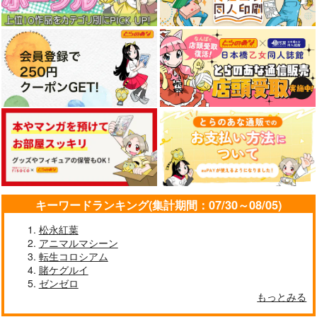
キーワードランキング(集計期間：07/30～08/05)
松永紅葉
アニマルマシーン
転生コロシアム
賭ケグルイ
ゼンゼロ
もっとみる