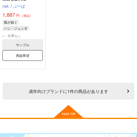
nsk
/
ぷーぱ
1,887
円
（税込）
龍が如く
ハン・ジュンギ
×：在庫なし
サンプル
再販希望
成年
向けブランドに
1
件の商品があります