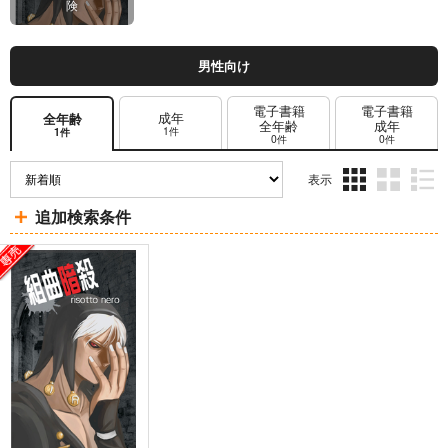
険
男性向け
電子書籍
電子書籍
成年
全年齢
全年齢
成年
1件
1件
0件
0件
表示
3カ
2カ
1カ
追加検索条件
ラ
ラ
ラ
ム
ム
ム
表
表
表
示
示
示