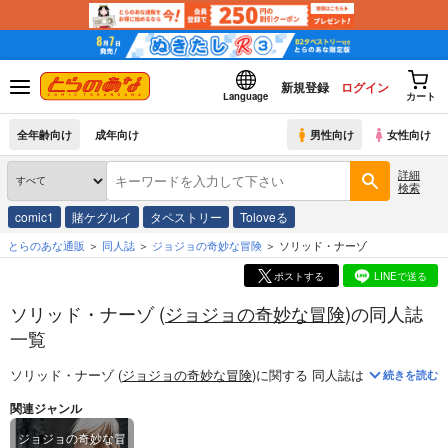
新規登録
ログイン
Language
カート
全年齢向け
成年向け
男性向け
女性向け
詳細
検索
comic1
賭ケグルイ
タペストリー
Toloveる
とらのあな通販
同人誌
ジョジョの奇妙な冒険
ソリッド・ナーゾ
ポストする
LINEで送る
ソリッド・ナーゾ (
ジョジョの奇妙な冒険
)の同人誌
一覧
ソリッド・ナーゾ (
ジョジョの奇妙な冒険
)
に関する
同人誌
は、
1
件お取り
続きを読む
関連ジャンル
ジョジョの奇妙な冒