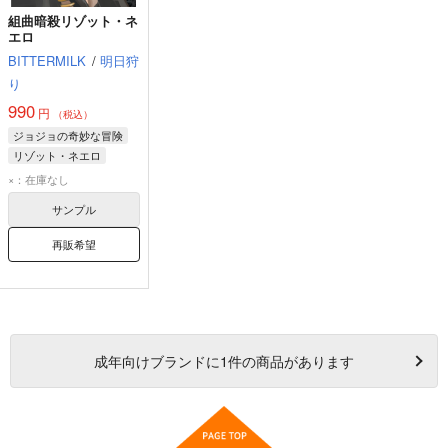
組曲暗殺リゾット・ネ
エロ
BITTERMILK
/
明日狩
り
990
円
（税込）
ジョジョの奇妙な冒険
リゾット・ネエロ
ソリッド・ナーゾ
×：在庫なし
アイリン・ラポーナ
サンプル
再販希望
成年
向けブランドに
1
件の商品があります