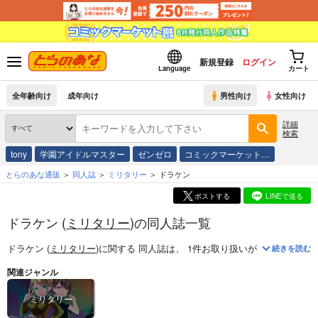
新規登録
ログイン
Language
カート
全年齢向け
成年向け
男性向け
女性向け
詳細
検索
tony
学園アイドルマスター
ゼンゼロ
コミックマーケット…
とらのあな通販
同人誌
ミリタリー
ドラケン
ポストする
LINEで送る
ドラケン (
ミリタリー
)の同人誌一覧
ドラケン (
ミリタリー
)
に関する
同人誌
は、
1
件お取り扱いがございます。
続きを読む
関連ジャンル
ミリタリー