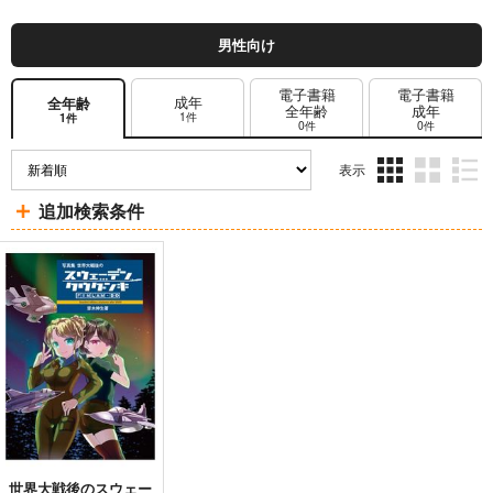
男性向け
電子書籍
電子書籍
成年
全年齢
全年齢
成年
1件
1件
0件
0件
表示
3カ
2カ
1カ
追加検索条件
ラ
ラ
ラ
ム
ム
ム
表
表
表
示
示
示
世界大戦後のスウェー