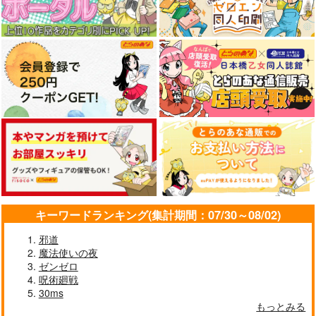
キーワードランキング(集計期間：07/30～08/02)
邪道
魔法使いの夜
ゼンゼロ
呪術廻戦
30ms
もっとみる