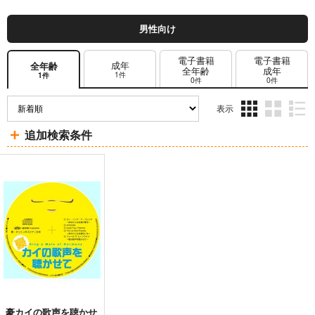
男性向け
電子書籍
電子書籍
成年
全年齢
全年齢
成年
1件
1件
0件
0件
表示
3カ
2カ
1カ
追加検索条件
ラ
ラ
ラ
ム
ム
ム
表
表
表
示
示
示
豪カイの歌声を聴かせ