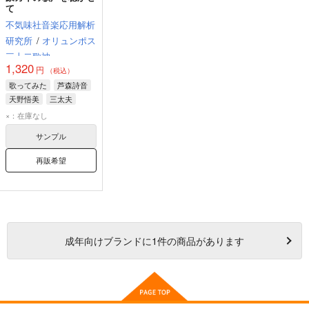
て
不気味社音楽応用解析
研究所
/
オリュンポス
三十二歌神
1,320
円
（税込）
歌ってみた
芦森詩音
天野悟美
三太夫
×：在庫なし
サンプル
再販希望
成年
向けブランドに
1
件の商品があります