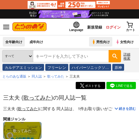
新規登録
ログイン
Language
カート
全年齢向け
成年向け
男性向け
女性向け
詳細
検索
カルデアエミッション
フリーレン
ハイパーソニックソ…
原神
とらのあな通販
同人誌
歌ってみた
三太夫
ポストする
LINEで送る
三太夫 (
歌ってみた
)の同人誌一覧
三太夫 (
歌ってみた
)
に関する
同人誌
は、
1
件お取り扱いがございます。
「
続きを読む
関連ジャンル
歌ってみた