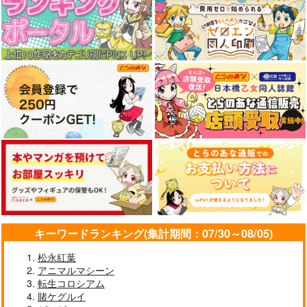
キーワードランキング(集計期間：07/30～08/05)
松永紅葉
アニマルマシーン
転生コロシアム
賭ケグルイ