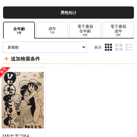
男性向け
電子書籍
電子書籍
成年
全年齢
全年齢
成年
1件
1件
0件
0件
表示
3カ
2カ
1カ
追加検索条件
ラ
ラ
ラ
ム
ム
ム
表
表
表
示
示
示
ひなたでごはん