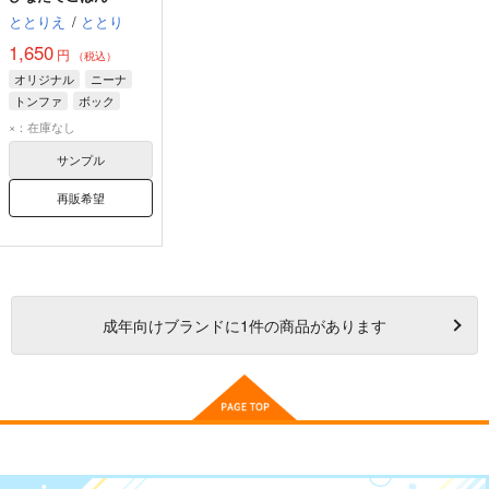
ととりえ
/
ととり
1,650
円
（税込）
オリジナル
ニーナ
トンファ
ボック
×：在庫なし
サンプル
再販希望
成年
向けブランドに
1
件の商品があります