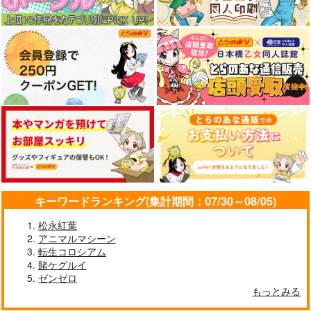
キーワードランキング(集計期間：07/30～08/05)
松永紅葉
アニマルマシーン
転生コロシアム
賭ケグルイ
ゼンゼロ
もっとみる