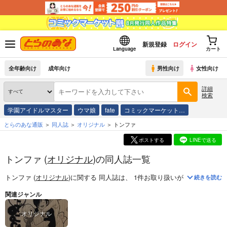
新規登録
ログイン
Language
カート
全年齢向け
成年向け
男性向け
女性向け
詳細
検索
学園アイドルマスター
ウマ娘
fate
コミックマーケット…
とらのあな通販
同人誌
オリジナル
トンファ
ポストする
LINEで送る
トンファ (
オリジナル
)の同人誌一覧
トンファ (
オリジナル
)
に関する
同人誌
は、
1
件お取り扱いがございます。
続きを読む
関連ジャンル
オリジナル