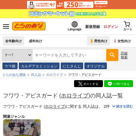
新規登録
ログイン
Language
カート
全年齢向け
成年向け
男性向け
女性向け
詳細
検索
ウマ娘
カルデアエミッション
にじさんじ
オリジナル
とらのあな通販
同人誌
ホロライブ
フワワ・アビスガード
ポストする
LINEで送る
フワワ・アビスガード (
ホロライブ
)の同人誌一覧
フワワ・アビスガード (
ホロライブ
)
に関する
同人誌
は、
2
件お取り扱いが
続きを読む
関連ジャンル
ホロライブ