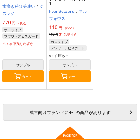
1
歯磨き粉は美味い
/
ク
Four Seasons
/
ネル
ズレジ
フォウス
770
円
（税込）
110
円
（税込）
ホロライブ
160円
31
%割引き
フワワ・アビスガード
ホロライブ
モココ・アビスガード
△：在庫残りわずか
フワワ・アビスガード
モココ・アビスガード
○：在庫あり
サンプル
サンプル
カート
カート
成年
向けブランドに
4
件の商品があります