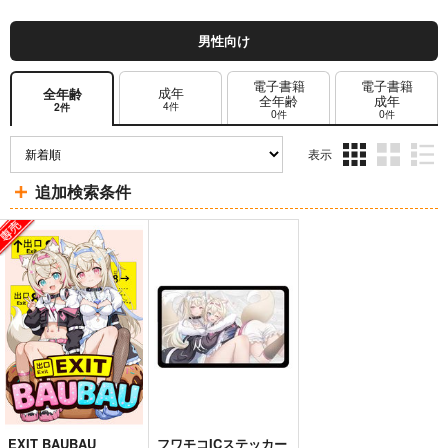
男性向け
電子書籍
電子書籍
成年
全年齢
全年齢
成年
4件
2件
0件
0件
表示
3カ
2カ
1カ
追加検索条件
ラ
ラ
ラ
ム
ム
ム
表
表
表
示
示
示
EXIT BAUBAU
フワモコICステッカー