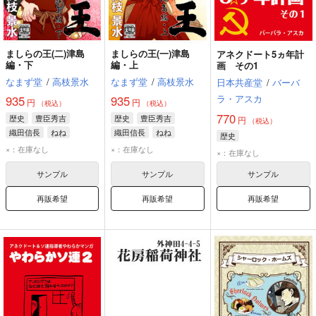
ましらの王(二)津島
ましらの王(一)津島
アネクドート5ヵ年計
編・下
編・上
画 その1
なまず堂
/
高枝景水
なまず堂
/
高枝景水
日本共産堂
/
バーバ
ラ・アスカ
935
935
円
円
（税込）
（税込）
770
歴史
豊臣秀吉
歴史
豊臣秀吉
円
（税込）
織田信長
ねね
織田信長
ねね
歴史
×：在庫なし
×：在庫なし
×：在庫なし
サンプル
サンプル
サンプル
再販希望
再販希望
再販希望