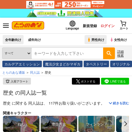
新規登録
ログイン
Language
カート
全年齢向け
成年向け
男性向け
女性向け
詳細
検索
カルデアエミッション
魔法少女まどかマギカ
タペストリー
オリジナル
とらのあな通販
同人誌
歴史
入荷アラート
ポストする
LINEで送る
歴史 の同人誌一覧
歴史
に関する
同人誌
は、
117
件お取り扱いがございます。
「
ねねさんバ
続きを読む
関連キャラクター
ねね
豊臣秀吉
フィンランド
織