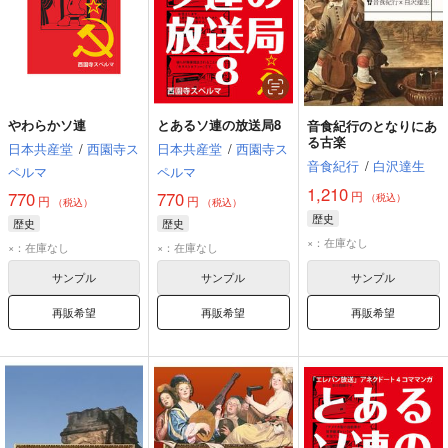
やわらかソ連
とあるソ連の放送局8
音食紀行のとなりにあ
る古楽
日本共産堂
/
西園寺ス
日本共産堂
/
西園寺ス
音食紀行
/
白沢達生
ペルマ
ペルマ
1,210
円
770
770
（税込）
円
円
（税込）
（税込）
歴史
歴史
歴史
×：在庫なし
×：在庫なし
×：在庫なし
サンプル
サンプル
サンプル
再販希望
再販希望
再販希望