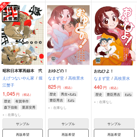
昭和日本軍再録本 弐
おゆどの！
おねひよ！
えげつないやん家
/
堀
なまず堂
/
高枝景水
なまず堂
/
高枝景水
江蟹子
825
440
円
円
（税込）
（税込）
1,045
円
歴史
秀吉×ねね
歴史
豊臣秀吉
ねね
（税込）
豊臣秀吉
ねね
歴史
有賀幸作
×：在庫なし
森下信衛
栗原安秀
×：在庫なし
×：在庫なし
サンプル
サンプル
サンプル
再販希望
再販希望
再販希望