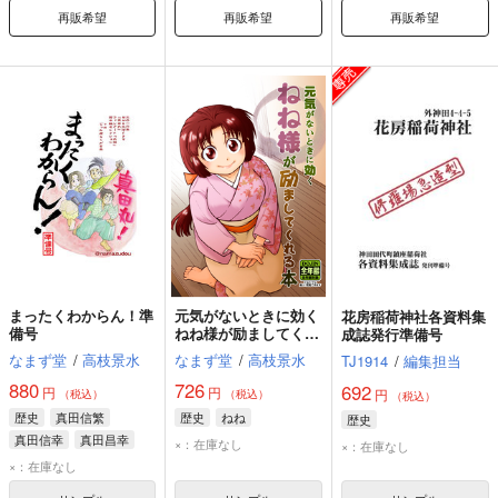
再販希望
再販希望
再販希望
まったくわからん！準
元気がないときに効く
花房稲荷神社各資料集
備号
ねね様が励ましてくれ
成誌発行準備号
る本
なまず堂
/
高枝景水
なまず堂
/
高枝景水
TJ1914
/
編集担当
880
726
692
円
円
円
（税込）
（税込）
（税込）
歴史
真田信繁
歴史
ねね
歴史
真田信幸
真田昌幸
×：在庫なし
×：在庫なし
×：在庫なし