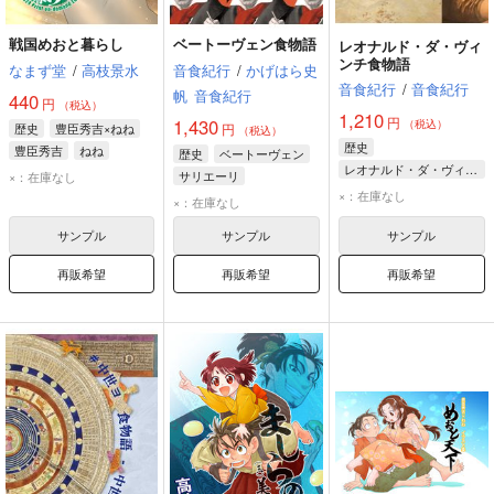
戦国めおと暮らし
ベートーヴェン食物語
レオナルド・ダ・ヴィ
ンチ食物語
なまず堂
/
高枝景水
音食紀行
/
かげはら史
音食紀行
/
音食紀行
帆
音食紀行
440
円
（税込）
1,210
円
1,430
（税込）
歴史
豊臣秀吉×ねね
円
（税込）
歴史
豊臣秀吉
ねね
歴史
ベートーヴェン
レオナルド・ダ・ヴィンチ
サリエーリ
×：在庫なし
×：在庫なし
×：在庫なし
サンプル
サンプル
サンプル
再販希望
再販希望
再販希望