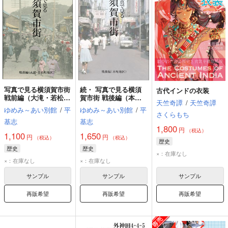
写真で見る横須賀市街
続・ 写真で見る横須
古代インドの衣装
戦前編（大滝・若松町
賀市街 戦後編（本町
天竺奇譚
/
天竺奇譚
地区）
地区）
ゆめみ～あい別館
/
平
ゆめみ～あい別館
/
平
さくらもち
基志
基志
1,800
円
（税込）
1,100
1,650
円
円
（税込）
（税込）
歴史
歴史
歴史
×：在庫なし
×：在庫なし
×：在庫なし
サンプル
サンプル
サンプル
再販希望
再販希望
再販希望