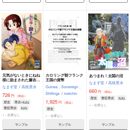
元気がないときにねね
カロリング朝フランク
あつまれ！太閤の沼
様に励まされた藤吉郎
王国の貨幣
なまず堂
/
高枝景水
の本
なまず堂
/
高枝景水
Guinea，Sovereign，
660
円
（税込）
Shillings
/
metchin
726
円
（税込）
歴史
豊臣秀吉
ねね
1,925
歴史
秀吉×ねね
円
（税込）
×：在庫なし
豊臣秀吉
ねね
歴史
×：在庫なし
×：在庫なし
サンプル
サンプル
サンプル