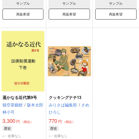
サンプル
サンプル
サンプル
再販希望
再販希望
再販希望
遥かなる近代第9号
クッキングナチ13
猫空茶藝館
/
阪本太郎
みりさば編集部
/
さめ
林小可
ひろし
3,300
770
円
円
（税込）
（税込）
歴史
歴史
×：在庫なし
×：在庫なし