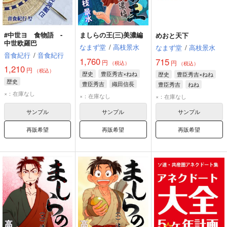
#中世ヨ 食物語 -
ましらの王(三)美濃編
めおと天下
中世欧羅巴
なまず堂
/
高枝景水
なまず堂
/
高枝景水
音食紀行
/
音食紀行
1,760
715
円
円
（税込）
（税込）
1,210
円
（税込）
歴史
豊臣秀吉×ねね
歴史
豊臣秀吉×ねね
歴史
豊臣秀吉
織田信長
豊臣秀吉
ねね
×：在庫なし
ねね
×：在庫なし
×：在庫なし
サンプル
サンプル
サンプル
再販希望
再販希望
再販希望