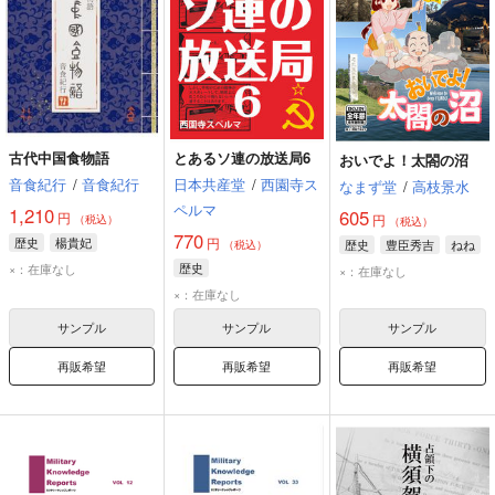
古代中国食物語
とあるソ連の放送局6
おいでよ！太閤の沼
音食紀行
/
音食紀行
日本共産堂
/
西園寺ス
なまず堂
/
高枝景水
ペルマ
1,210
605
円
円
（税込）
（税込）
770
歴史
楊貴妃
円
歴史
豊臣秀吉
ねね
（税込）
歴史
×：在庫なし
×：在庫なし
×：在庫なし
サンプル
サンプル
サンプル
再販希望
再販希望
再販希望