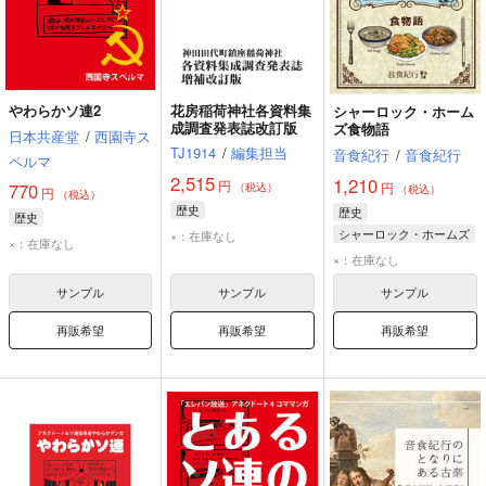
やわらかソ連2
花房稲荷神社各資料集
シャーロック・ホーム
成調査発表誌改訂版
ズ食物語
日本共産堂
/
西園寺ス
TJ1914
/
編集担当
音食紀行
/
音食紀行
ペルマ
2,515
1,210
円
円
770
（税込）
（税込）
円
（税込）
歴史
歴史
歴史
シャーロック・ホームズ
×：在庫なし
×：在庫なし
×：在庫なし
サンプル
サンプル
サンプル
再販希望
再販希望
再販希望