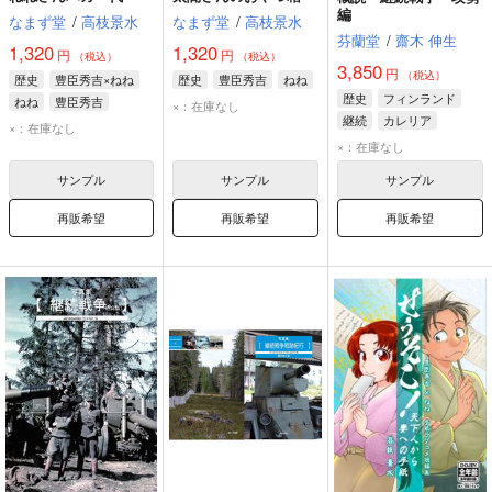
編
なまず堂
/
高枝景水
なまず堂
/
高枝景水
芬蘭堂
/
齋木 伸生
1,320
1,320
円
円
（税込）
（税込）
3,850
円
（税込）
歴史
豊臣秀吉×ねね
歴史
豊臣秀吉
ねね
歴史
フィンランド
ねね
豊臣秀吉
×：在庫なし
継続
カレリア
×：在庫なし
×：在庫なし
サンプル
サンプル
サンプル
再販希望
再販希望
再販希望