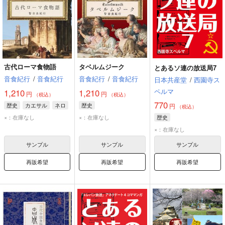
古代ローマ食物語
タベルムジーク
とあるソ連の放送局7
音食紀行
/
音食紀行
音食紀行
/
音食紀行
日本共産堂
/
西園寺ス
ペルマ
1,210
1,210
円
円
（税込）
（税込）
770
歴史
カエサル
ネロ
歴史
円
（税込）
×：在庫なし
×：在庫なし
歴史
×：在庫なし
サンプル
サンプル
サンプル
再販希望
再販希望
再販希望