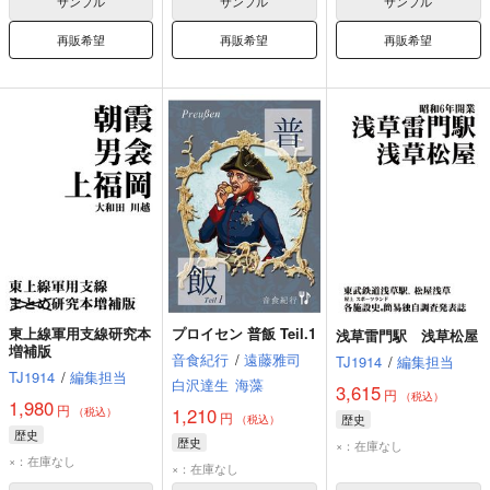
サンプル
サンプル
サンプル
再販希望
再販希望
再販希望
東上線軍用支線研究本
プロイセン 普飯 Teil.1
浅草雷門駅 浅草松屋
増補版
音食紀行
/
遠藤雅司
TJ1914
/
編集担当
TJ1914
/
編集担当
白沢達生
海藻
3,615
円
（税込）
1,980
円
1,210
（税込）
円
歴史
（税込）
歴史
歴史
×：在庫なし
×：在庫なし
×：在庫なし