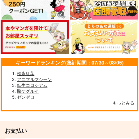
キーワードランキング(集計期間：07/30～08/05)
松永紅葉
アニマルマシーン
転生コロシアム
賭ケグルイ
ゼンゼロ
もっとみる
お支払い