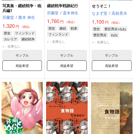
写真集・継続戦争・砲
継続戦争戦跡紀行
せうそこ！
兵編1
芬蘭堂
/
斎木伸生
なまず堂
/
高枝景水
芬蘭堂
/
齋木 伸生
1,760
1,100
円
円
（税込）
（税込）
1,320
円
（税込）
歴史
継続
戦車
歴史
豊臣秀吉×ねね
歴史
フィンランド
フィンランド
豊臣秀吉
ねね
カレリア
継続戦争
×：在庫なし
×：在庫なし
×：在庫なし
サンプル
サンプル
サンプル
再販希望
再販希望
再販希望