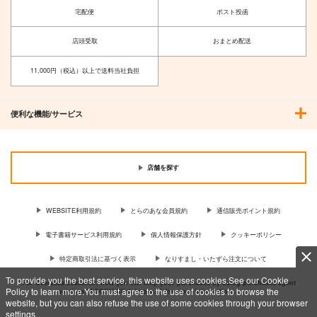
宅配便
ポスト投函
店頭受取
おまとめ配送
11,000円（税込）以上で送料当社負担
便利な機能/サービス
店舗を探す
WEBSITE利用規約
とらのあな会員規約
通信販売ポイント規約
電子書籍サービス利用規約
個人情報保護方針
クッキーポリシー
特定商取引法に基づく表示
なりすまし・いたずら注文について
To provide you the best service, this website uses cookies.See our Cookie
For Overseas customer, now you can ship your purchases by using purchases agent
Policy to learn more.You must agree to the use of cookies to browse the
services “AOCS”! Click {more…} for more information …
more
website, but you can also refuse the use of some cookies through your browser
settings.