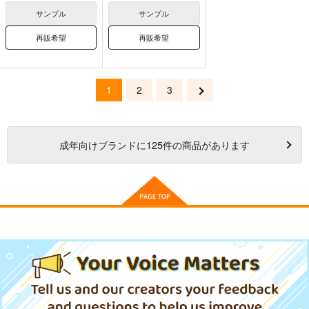
サンプル
サンプル
再販希望
再販希望
1
2
3
成年
向けブランドに
125
件の商品があります