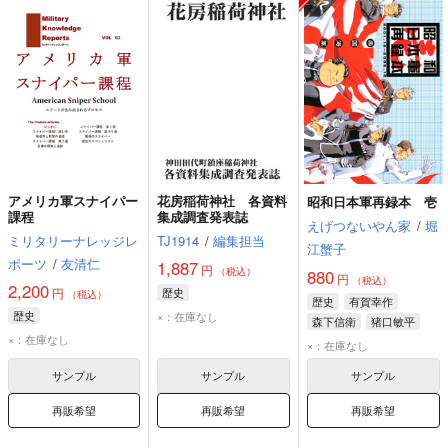
アメリカ軍スナイパー
花房稲荷神社 各資料
昭和日本軍再録本 壱
課程
集成調査発表誌
えげつないやん家
/
堀
ミリタリーナレッジレ
TJ1914
/
編集担当
江蟹子
ポーツ
/
友清仁
1,887
円
（税込）
880
円
（税込）
2,200
円
歴史
（税込）
歴史
有賀幸作
歴史
×：在庫なし
森下信衛
猪口敏平
×：在庫なし
×：在庫なし
サンプル
サンプル
サンプル
再販希望
再販希望
再販希望