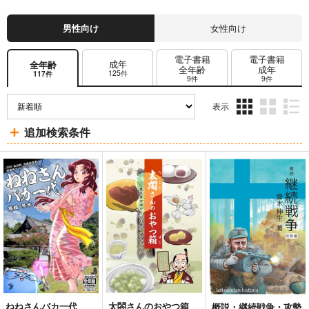
男性向け
女性向け
電子書籍
電子書籍
成年
全年齢
全年齢
成年
125件
117件
9件
9件
表示
3カ
2カ
1カ
追加検索条件
ラ
ラ
ラ
ム
ム
ム
表
表
表
示
示
示
ねねさんバカ一代
太閤さんのおやつ箱
概説・継続戦争・攻勢