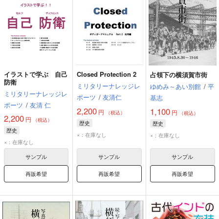
イラストで学ぶ 自己
Closed Protection 2
占領下の横須賀市街
防衛
ミリタリーナレッジレ
ゆめみ～あい別館
/
平
ミリタリーナレッジレ
ポーツ
/
友清仁
基志
ポーツ
/
友清 仁
2,200
1,100
円
円
（税込）
（税込）
2,200
円
（税込）
歴史
歴史
歴史
×：在庫なし
×：在庫なし
×：在庫なし
サンプル
サンプル
サンプル
再販希望
再販希望
再販希望