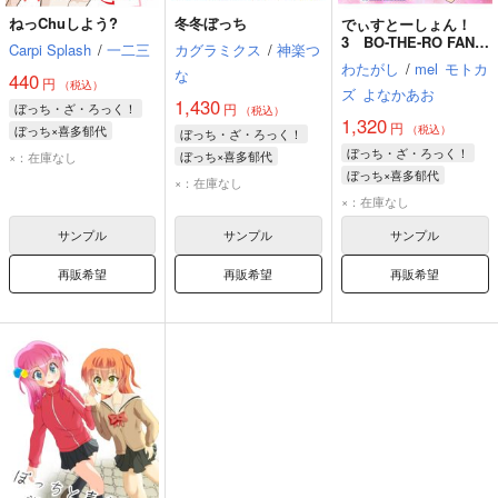
ねっChuしよう?
冬冬ぼっち
でぃすとーしょん！
3 BO-THE-RO FAN
Carpi Splash
/
一二三
カグラミクス
/
神楽つ
BOOK 3
わたがし
/
mel
モトカ
な
440
円
（税込）
ズ
よなかあお
1,430
ぼっち・ざ・ろっく！
円
（税込）
1,320
円
ぼっち×喜多郁代
（税込）
ぼっち・ざ・ろっく！
後藤ひとり
喜多郁代
ぼっち・ざ・ろっく！
ぼっち×喜多郁代
×：在庫なし
ぼっち×喜多郁代
後藤ひとり
×：在庫なし
後藤ひとり
喜多郁代
廣井きくり
喜多郁代
×：在庫なし
伊地知虹夏
サンプル
サンプル
サンプル
再販希望
再販希望
再販希望