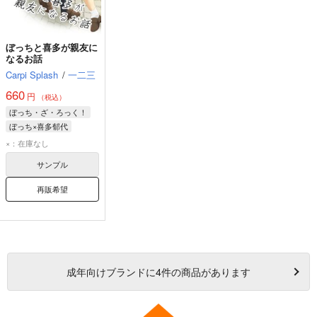
ぼっちと喜多が親友に
なるお話
Carpi Splash
/
一二三
660
円
（税込）
ぼっち・ざ・ろっく！
ぼっち×喜多郁代
喜多郁代
後藤ひとり
×：在庫なし
サンプル
再販希望
成年
向けブランドに
4
件の商品があります