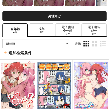
く！
男性向け
電子書籍
電子書籍
成年
全年齢
全年齢
成年
4件
4件
0件
0件
表示
3カ
2カ
1カ
追加検索条件
ラ
ラ
ラ
ム
ム
ム
表
表
表
示
示
示