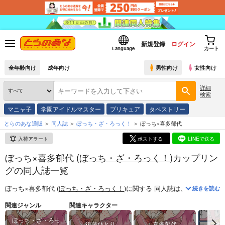
新規登録
ログイン
Language
カート
全年齢向け
成年向け
男性向け
女性向け
詳細
検索
マニャ子
学園アイドルマスター
プリキュア
タペストリー
とらのあな通販
同人誌
ぼっち・ざ・ろっく！
ぼっち×喜多郁代
入荷アラート
ポストする
LINEで送る
ぼっち×喜多郁代 (
ぼっち・ざ・ろっく！
)カップリン
グの同人誌一覧
ぼっち×喜多郁代 (
ぼっち・ざ・ろっく！
)
に関する
同人誌
は、
4
件お取り
続きを読む
関連ジャンル
関連キャラクター
ぼっち・ざ・ろっ
後藤ひとり
喜多郁代
廣