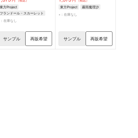
（税込）
（税込）
東方Project
東方Project
霧雨魔理沙
フランドール・スカーレット
×：在庫なし
×：在庫なし
サンプル
再販希望
サンプル
再販希望