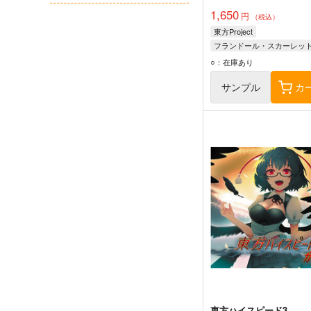
1,650
円
（税込）
東方Project
フランドール・スカーレッ
○：在庫あり
サンプル
カ
東方ハイスピード3