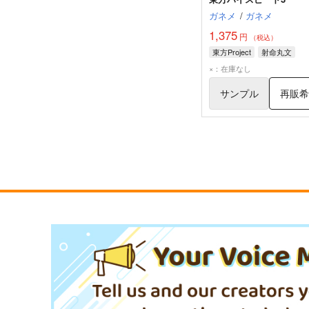
ガネメ
/
ガネメ
1,375
円
（税込）
東方Project
射命丸文
×：在庫なし
サンプル
再販