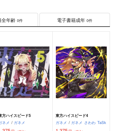
籍
全年齢
電子書籍
成年
0件
0件
東方ハイスピード5
東方ハイスピード4
ガネメ
/
ガネメ
ガネメ
/
ガネメ
さわわ
TaSk
1,375
1,375
円
円