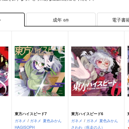
成年
電子書
6件
件
東方ハイスピード7
東方ハイスピード6
ガネメ
/
ガネメ
夏色みかん
ガネメ
/
ガネメ
夏色みかん
HAGISOPH
さわわ（疾走の人）