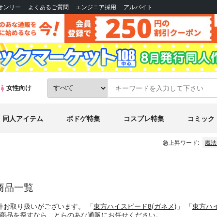
Bオンリー
よくあるご質問
エンジニア採用
アルバイト
女性向け
同人アイテム
ボドゲ特集
コスプレ特集
コミック
急上昇ワード:
魔法
の商品一覧
件お取り扱いがございます。
「
東方ハイスピード8
(
ガネメ
)」
「
東方ハ
商品
を探すなら、とらのあな通販にお任せください。