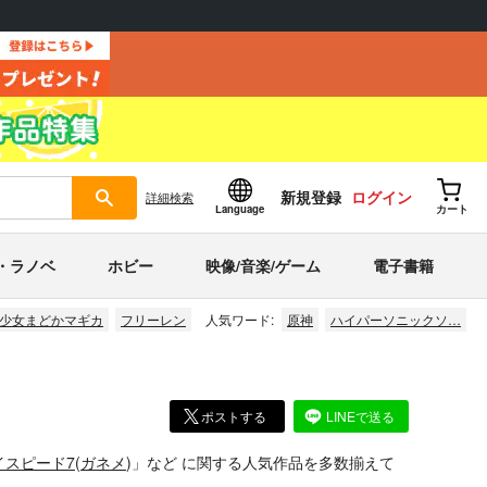
新規登録
ログイン
詳細
検索
Language
カート
・ラノベ
ホビー
映像/音楽/ゲーム
電子書籍
少女まどかマギカ
フリーレン
人気ワード:
原神
ハイパーソニックソ…
ポストする
LINEで送る
イスピード7
(
ガネメ
)」
など
に関する人気作品を多数揃えて