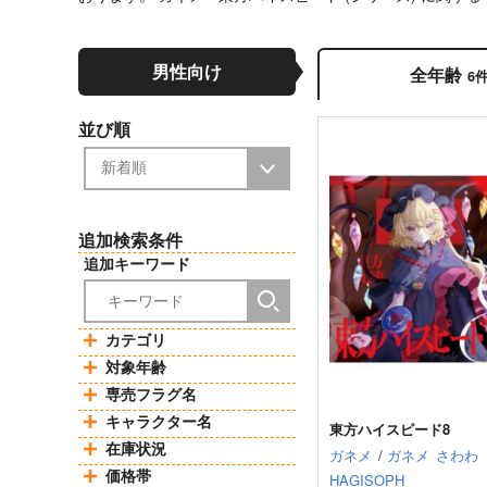
男性向け
全年齢
6
並び順
追加検索条件
追加キーワード
カテゴリ
対象年齢
専売フラグ名
キャラクター名
東方ハイスピード8
在庫状況
ガネメ
/
ガネメ
さわわ
価格帯
HAGISOPH