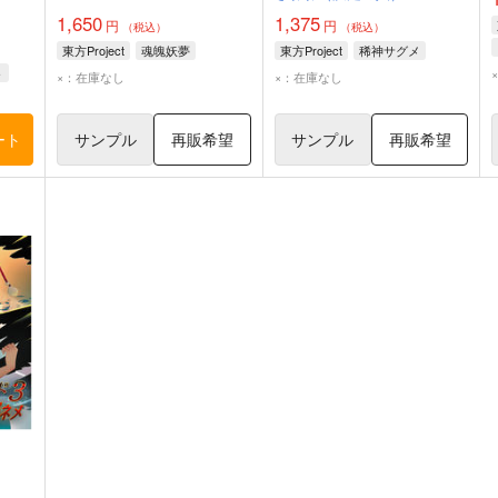
1,650
1,375
円
円
（税込）
（税込）
東方Project
魂魄妖夢
東方Project
稀神サグメ
ト
×：在庫なし
×：在庫なし
ート
サンプル
再販希望
サンプル
再販希望