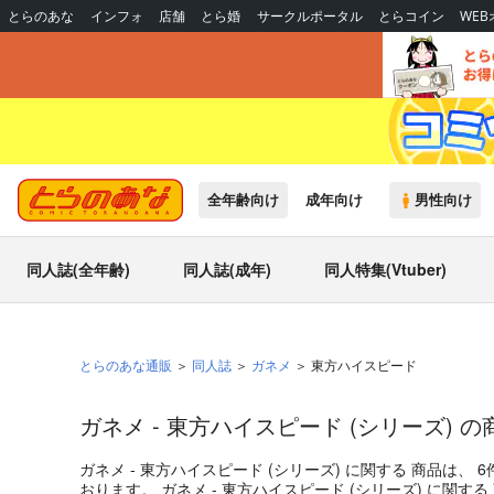
とらのあな
インフォ
店舗
とら婚
サークルポータル
とらコイン
WE
全年齢向け
成年向け
男性向け
同人誌(全年齢)
同人誌(成年)
同人特集(Vtuber)
とらのあな通販
同人誌
ガネメ
東方ハイスピード
ガネメ - 東方ハイスピード (シリーズ) 
ガネメ - 東方ハイスピード (シリーズ)
に関する
商品
は、
6
おります。
ガネメ - 東方ハイスピード (シリーズ)
に関する