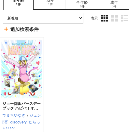
全年齢
全年齢
成年
1件
1件
0件
0件
表示
3カ
2カ
1カ
追加検索条件
ラ
ラ
ラ
ム
ム
ム
表
表
表
示
示
示
ジョー岡田バースデー
ブック ハピバ！オカ
ダ！
でまちやなぎ
/
ジュン
[潤]
discovery
だらっ
ちMAX