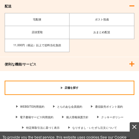
配送
宅配便
ポスト投函
店頭受取
おまとめ配送
11,000円（税込）以上で送料当社負担
便利な機能/サービス
店舗を探す
WEBSITE利用規約
とらのあな会員規約
通信販売ポイント規約
電子書籍サービス利用規約
個人情報保護方針
クッキーポリシー
特定商取引法に基づく表示
なりすまし・いたずら注文について
To provide you the best service, this website uses cookies.See our Cookie
For Overseas customer, now you can ship your purchases by using purchases agent