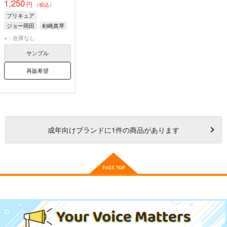
1,250
円
（税込）
プリキュア
ジョー岡田
剣崎真琴
円亜久里
×：在庫なし
サンプル
再販希望
成年
向けブランドに
1
件の商品があります