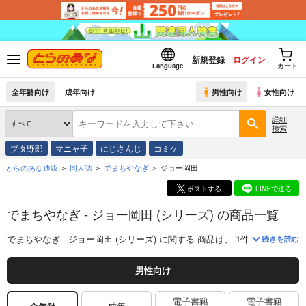
新規登録
ログイン
Language
カート
全年齢向け
成年向け
男性向け
女性向け
詳細
検索
ブタ野郎
マニャ子
にじさんじ
コミケ
とらのあな通販
同人誌
でまちやなぎ
ジョー岡田
ポストする
LINEで送る
でまちやなぎ - ジョー岡田 (シリーズ) の商品一覧
でまちやなぎ - ジョー岡田 (シリーズ)
に関する
商品
は、
1
件お取り扱いが
続きを読む
男性向け
電子書籍
電子書籍
成年