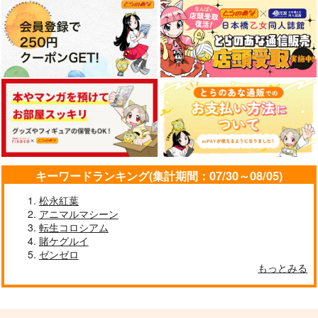
キーワードランキング(集計期間：07/30～08/05)
松永紅葉
アニマルマシーン
転生コロシアム
賭ケグルイ
ゼンゼロ
もっとみる