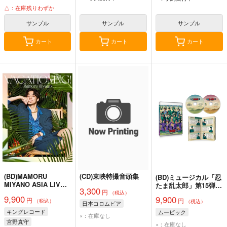
△：在庫残りわずか
サンプル
サンプル
サンプル
カート
カート
カート
(BD)MAMORU
(CD)東映特撮音頭集
(BD)ミュージカル「忍
MIYANO ASIA LIVE
たま乱太郎」第15弾再
3,300
円
TOUR 2025-2026 ～
演 走れ四年生！ 戦え
（税込）
9,900
9,900
円
VACATIONING!～/宮
円
六年生！～閻魔岳を駆
（税込）
（税込）
日本コロムビア
野真守
け抜けろ～
キングレコード
ムービック
×：在庫なし
宮野真守
×：在庫なし