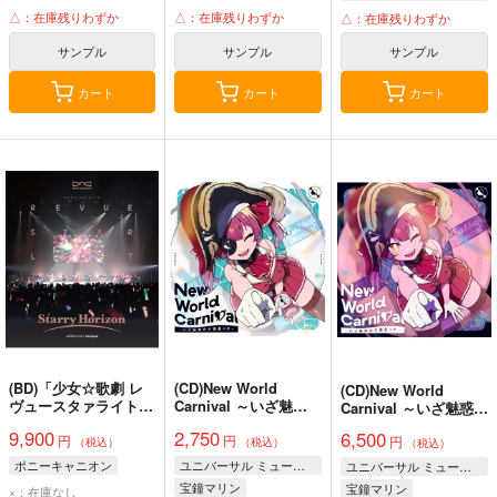
△：在庫残りわずか
△：在庫残りわずか
△：在庫残りわずか
サンプル
サンプル
サンプル
カート
カート
カート
(BD)「少女☆歌劇 レ
(CD)New World
(CD)New World
ヴュースタァライト」
Carnival ～いざ魅惑
Carnival ～いざ魅惑の
スペシャルライブ
の大海原へ～(通常盤)
大海原へ～(初回限定
9,900
2,750
6,500
円
円
“Starry Horizon”
円
盤B)
（税込）
（税込）
（税込）
Blu-ray(通常版)
ポニーキャニオン
ユニバーサル ミュージック合同会社
ユニバーサル ミュージック合同会社
宝鐘マリン
宝鐘マリン
×：在庫なし