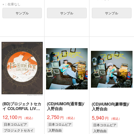
×：在庫なし
サンプル
サンプル
サンプル
(BD)プロジェクトセカ
(CD)HUMOR(通常盤)/
(CD)HUMOR(豪華盤)/
イ COLORFUL LIVE
入野自由
入野自由
5th - Frontier -(初回限
12,100
2,750
5,940
円
円
定盤)
円
（税込）
（税込）
（税込）
日本コロムビア
日本コロムビア
日本コロムビア
プロジェクトセカイ
入野自由
入野自由