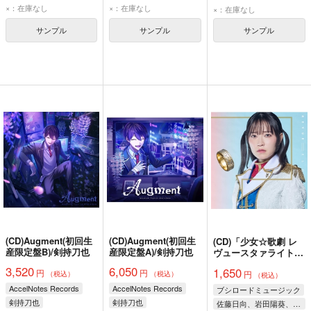
×：在庫なし
×：在庫なし
×：在庫なし
サンプル
サンプル
サンプル
(CD)Augment(初回生
(CD)Augment(初回生
(CD)「少女☆歌劇 レ
産限定盤B)/剣持刀也
産限定盤A)/剣持刀也
ヴュースタァライト -
The MUSICAL- 遙かな
3,520
6,050
1,650
円
円
円
るエルドラド」テーマ
（税込）
（税込）
（税込）
ソングCD「Gilded
AccelNotes Records
AccelNotes Records
ブシロードミュージック
Dreams」(Ale ver.)
剣持刀也
剣持刀也
佐藤日向、岩田陽葵、小山百代、生田輝、相羽あいな、小泉萌香、伊藤彩沙、富田麻帆