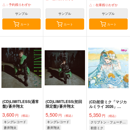
△：予約残りわずか
△：在庫残りわずか
サンプル
サンプル
サンプル
カート
カート
カート
(CD)LIMITLESS(通常
(CD)LIMITLESS(初回
(CD)初音ミク「マジカ
盤)/蒼井翔太
限定盤)/蒼井翔太
ルミライ 2026」
OFFICIAL ALBUM(2
3,600
5,500
5,350
円
円
円
層アクリルボード付限
（税込）
（税込）
（税込）
定盤)
キングレコード
キングレコード
クリプトン・フューチャー・メディア株式会社
蒼井翔太
蒼井翔太
初音ミク