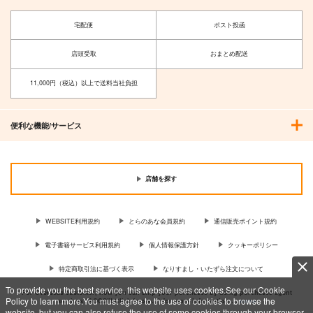
宅配便
ポスト投函
店頭受取
おまとめ配送
11,000円（税込）以上で送料当社負担
便利な機能/サービス
店舗を探す
WEBSITE利用規約
とらのあな会員規約
通信販売ポイント規約
電子書籍サービス利用規約
個人情報保護方針
クッキーポリシー
特定商取引法に基づく表示
なりすまし・いたずら注文について
To provide you the best service, this website uses cookies.See our Cookie
For Overseas customer, now you can ship your purchases by using purchases agent
Policy to learn more.You must agree to the use of cookies to browse the
services “AOCS”! Click {more…} for more information …
more
website, but you can also refuse the use of some cookies through your browser