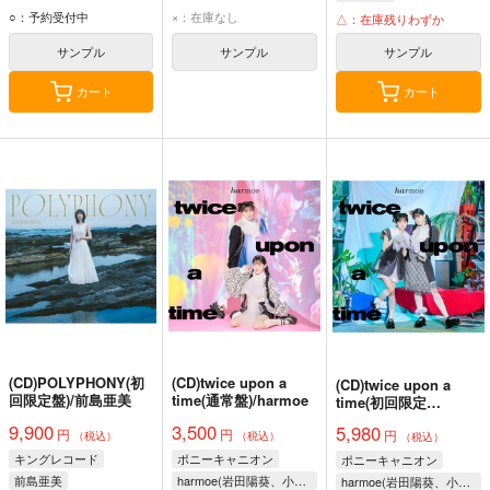
○：予約受付中
×：在庫なし
△：在庫残りわずか
サンプル
サンプル
サンプル
カート
カート
(CD)POLYPHONY(初
(CD)twice upon a
(CD)twice upon a
回限定盤)/前島亜美
time(通常盤)/harmoe
time(初回限定
盤)/harmoe
9,900
3,500
5,980
円
円
円
（税込）
（税込）
（税込）
キングレコード
ポニーキャニオン
ポニーキャニオン
前島亜美
harmoe(岩田陽葵、小泉萌香)
harmoe(岩田陽葵、小泉萌香)