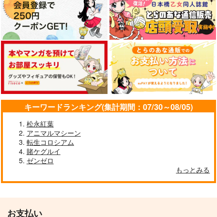
キーワードランキング(集計期間：07/30～08/05)
松永紅葉
アニマルマシーン
転生コロシアム
賭ケグルイ
ゼンゼロ
もっとみる
お支払い