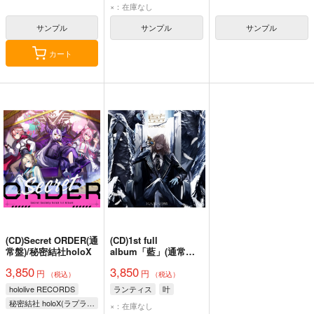
×：在庫なし
サンプル
サンプル
サンプル
カート
(CD)Secret ORDER(通
(CD)1st full
常盤)/秘密結社holoX
album「藍」(通常盤)/
叶
3,850
3,850
円
円
（税込）
（税込）
hololive RECORDS
ランティス
叶
秘密結社 holoX(ラプラス・ダークネス、鷹嶺ルイ、博衣こより、風真いろは)
×：在庫なし