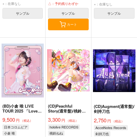
×：在庫なし
△：予約残りわずか
×：在庫なし
サンプル
サンプル
サンプル
カート
(BD)小倉 唯 LIVE
(CD)Peachful
(CD)Augment(通常盤)/
TOUR 2025 「Love
Story(通常盤)/桃鈴ね
剣持刀也
Ratory」LIVE Blu-ray
ね
9,500
3,300
2,750
円
円
円
（税込）
（税込）
（税込）
日本コロムビア
hololive RECORDS
AccelNotes Records
小倉 唯
桃鈴ねね
剣持刀也