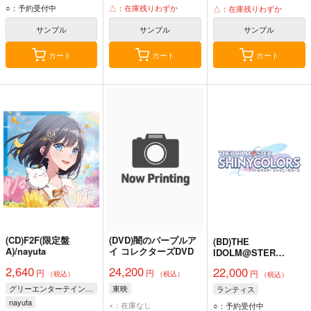
○：予約受付中
△：在庫残りわずか
△：在庫残りわずか
サンプル
サンプル
サンプル
カート
カート
カート
(CD)F2F(限定盤
(DVD)闇のパープルア
(BD)THE
A)/nayuta
イ コレクターズDVD
IDOLM@STER
SHINY COLORS 7th
2,640
24,200
22,000
円
円
円
LIVE TOUR 螺旋 -
（税込）
（税込）
（税込）
Halo around- Blu-
グリーエンターテインメント株式会社
東映
ランティス
ray(通常版)
nayuta
×：在庫なし
○：予約受付中