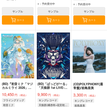
○：予約受付中
○：予約受付中
サンプル
サンプル
サンプル
カート
カート
カート
(BD)『初音ミク「マジ
(BD)「ばっどがーる」
(CD)POLYPHONY(通
カルミライ 2026」』
「天狼群 1st LIVE-フ
常盤)/前島亜美
Blu-ray限定盤
ェンリル-」Blu-ray
10,450
9,900
3,300
円
円
円
（税込）
（税込）
（税込）
フライングドッグ
キングレコード
キングレコード
初音ミク
天狼群(橘杏咲×花宮初奈×松岡美里×花井美春)
前島亜美