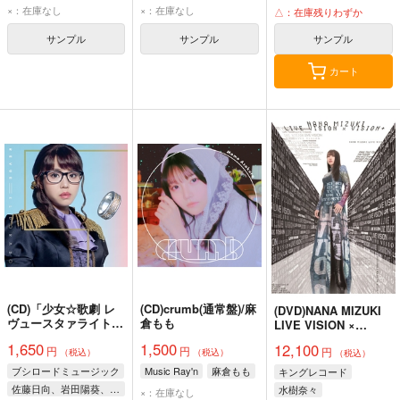
×：在庫なし
×：在庫なし
△：在庫残りわずか
サンプル
サンプル
サンプル
カート
(CD)「少女☆歌劇 レ
(CD)crumb(通常盤)/麻
(DVD)NANA MIZUKI
ヴュースタァライト -
倉もも
LIVE VISION ×
The MUSICAL- 遙か
VISION＋/水樹奈々
1,650
1,500
12,100
円
円
なるエルドラド」テー
円
（税込）
（税込）
（税込）
マソングCD「Gilded
ブシロードミュージック
Music Ray'n
麻倉もも
キングレコード
Dreams」(Sal ver.)
佐藤日向、岩田陽葵、小山百代、生田輝、相羽あいな、小泉萌香、伊藤彩沙、富田麻帆
水樹奈々
×：在庫なし