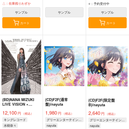
△：在庫残りわずか
○：予約受付中
サンプル
サンプル
サンプル
カート
カート
(BD)NANA MIZUKI
(CD)F2F(通常
(CD)F2F(限定盤
LIVE VISION ×
盤)/nayuta
B)/nayuta
VISION＋/水樹奈々
12,100
1,980
2,640
円
円
円
（税込）
（税込）
（税込）
キングレコード
グリーエンターテインメント株式会社
グリーエンターテインメント株式会社
水樹奈々
nayuta
nayuta