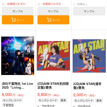
△：在庫残りわずか
△：在庫残りわずか
×：在庫なし
サンプル
サンプル
サンプル
カート
カート
(BD)千葉翔也 1st Live
(CD)AIM STAR(初回限
(CD)AIM STAR(通常
2025「Living
定盤)/愛美
盤)/愛美
Streak」TOKYO
8,000
8,800
2,000
円
円
INTERNATIONAL
円
（税込）
（税込）
（税込）
FORUM-LIVE Blu-ray
キングレコード
キングレコード
愛美
キングレコード
愛美
千葉翔也
○：予約受付中
○：予約受付中