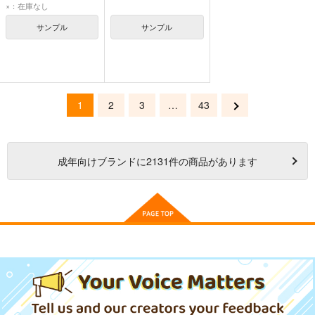
×：在庫なし
サンプル
サンプル
1
2
3
…
43
成年
向けブランドに
2131
件の商品があります