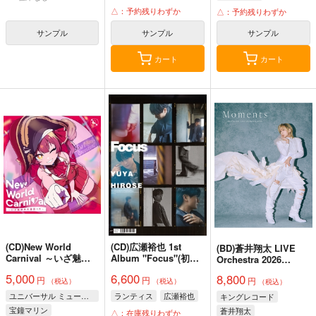
△：予約残りわずか
△：予約残りわずか
サンプル
サンプル
サンプル
カート
カート
(CD)New World
(CD)広瀬裕也 1st
(BD)蒼井翔太 LIVE
Carnival ～いざ魅惑
Album "Focus"(初回
Orchestra 2026
の大海原へ～(初回限
限定盤B)
Moments
5,000
6,600
8,800
円
円
定盤A)
円
（税込）
（税込）
（税込）
ユニバーサル ミュージック合同会社
ランティス
広瀬裕也
キングレコード
宝鐘マリン
蒼井翔太
△：在庫残りわずか