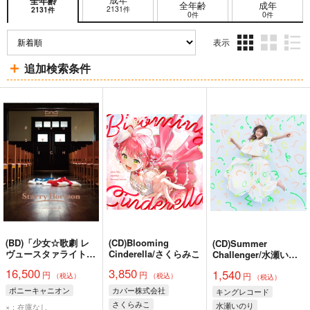
全年齢
全年齢
成年
2131件
2131件
0件
0件
表示
3カ
2カ
1カ
追加検索条件
ラ
ラ
ラ
ム
ム
ム
表
表
表
示
示
示
(BD)「少女☆歌劇 レ
(CD)Blooming
(CD)Summer
ヴュースタァライト」
Cinderella/さくらみこ
Challenger/水瀬いの
スペシャルライブ
り
16,500
3,850
1,540
円
円
“Starry Horizon”
円
（税込）
（税込）
（税込）
Blu-ray(初回限定版)
ポニーキャニオン
カバー株式会社
キングレコード
さくらみこ
水瀬いのり
×：在庫なし