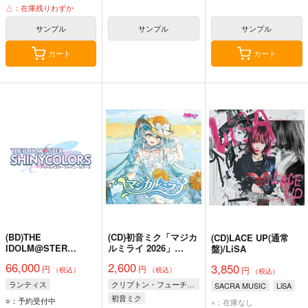
△：在庫残りわずか
サンプル
サンプル
サンプル
カート
カート
(BD)THE
(CD)初音ミク「マジカ
(CD)LACE UP(通常
IDOLM@STER
ルミライ 2026」
盤)/LiSA
SHINY COLORS 7th
OFFICIAL ALBUM(限
66,000
2,600
3,850
円
円
LIVE TOUR 螺旋 -
定盤)
円
（税込）
（税込）
（税込）
Halo around- Blu-
ランティス
クリプトン・フューチャー・メディア株式会社
SACRA MUSIC
LiSA
ray(初回生産限定版)
初音ミク
○：予約受付中
×：在庫なし