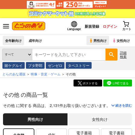
新規登録
ログイン
Language
カート
全年齢向け
成年向け
男性向け
女性向け
詳細
検索
賭ケグルイ
ブタ野郎
ゼンゼロ
タペストリー
とらのあな通販
映像・音楽・ゲーム
その他
ポストする
LINEで送る
その他 の商品一覧
その他
に関する
商品
は、
2,131
件お取り扱いがございます。
「
(BD)「少女
続きを読む
男性向け
女性向け
電子書籍
電子書籍
成年