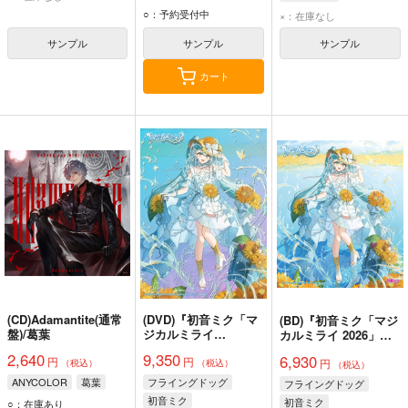
○：予約受付中
×：在庫なし
サンプル
サンプル
サンプル
カート
(CD)Adamantite(通常
(DVD)『初音ミク「マ
(BD)『初音ミク「マジ
盤)/葛葉
ジカルミライ
カルミライ 2026」』
2026」』DVD限定盤
Blu-ray通常盤
2,640
9,350
6,930
円
円
円
（税込）
（税込）
（税込）
ANYCOLOR
葛葉
フライングドッグ
フライングドッグ
初音ミク
初音ミク
○：在庫あり