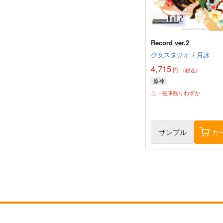
Record ver.2
少女スタジオ
/
月詠
4,715
円
（税込）
原神
△：在庫残りわずか
サンプル
カ