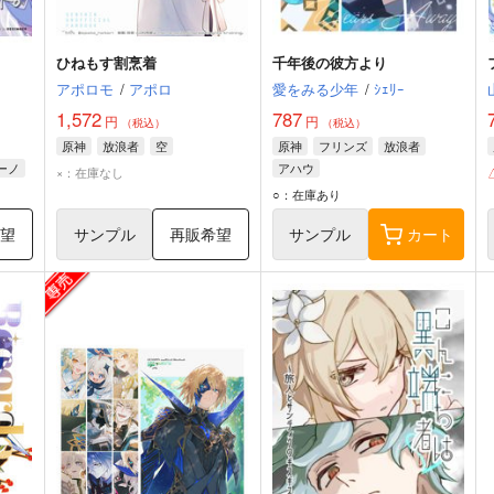
ひねもす割烹着
千年後の彼方より
アポロモ
/
アポロ
愛をみる少年
/
ｼｪﾘｰ
1,572
787
円
円
（税込）
（税込）
原神
放浪者
空
原神
フリンズ
放浪者
ーノ
アハウ
×：在庫なし
○：在庫あり
希望
サンプル
再販希望
サンプル
カート