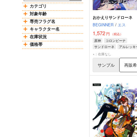
カテゴリ
対象年齢
おかえりサンドローネ
専売フラグ名
BEGINNER
/
エス
キャラクター名
1,572
円
（税込）
在庫状況
原神
コロンビーナ
価格帯
サンドローネ
アルレッキ
×：在庫なし
サンプル
再販