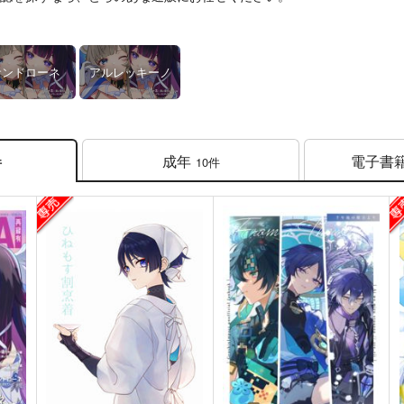
サンドローネ
アルレッキーノ
成年
電子書
10件
件