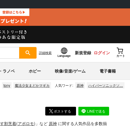
新規登録
ログイン
詳細
検索
Language
カート
・ラノベ
ホビー
映像/音楽/ゲーム
電子書籍
tony
魔法少女まどかマギカ
人気ワード:
原神
ハイパーソニックソ…
ポストする
LINEで送る
す割烹着
(
アポロモ
)」
など
原神
に関する人気作品を多数揃