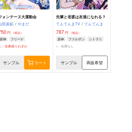
フォンテーヌ大運動会
先輩と老婆は友達になれる？
山田炭鉱
/
やまだ
てんてんまTV
/
てんてんま
750
787
円
円
（税込）
（税込）
原神
フリーナ
原神
ファルザン
シトラリ
△：在庫残りわずか
×：在庫なし
サンプル
カート
サンプル
再販希望