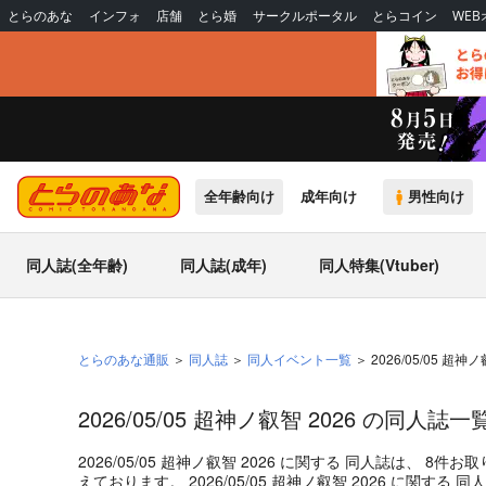
とらのあな
インフォ
店舗
とら婚
サークルポータル
とらコイン
WE
全年齢向け
成年向け
男性向け
同人誌(全年齢)
同人誌(成年)
同人特集(Vtuber)
とらのあな通販
同人誌
同人イベント一覧
2026/05/05 超神ノ
2026/05/05 超神ノ叡智 2026 の同人誌一
2026/05/05 超神ノ叡智 2026
に関する
同人誌
は、
8
件お取
えております。
2026/05/05 超神ノ叡智 2026
に関する
同人