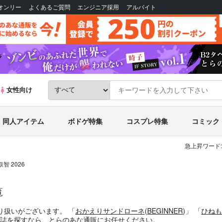
Bオンリー
よくあるご質問
エンジニア採用
アルバイト
女性向け
同人アイテム
ボドゲ特集
コスプレ特集
コミック
急上昇ワード:
叡智 2026
覧
り扱いがございます。
「
おかえりサンドローネ
(
BEGINNER
)」
「
ひねも
誌
を探すなら、とらのあな通販にお任せください。