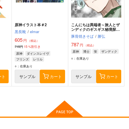
原神イラスト本＃2
こんにちは異端者～旅人とザ
ンディクのギスギス秘境探索
黒長靴
/
elmar
～
豚骨焼きそば
/
勝弘
605
円
（税込）
787
円
（税込）
715円
15
%割引き
原神
博士
蛍
ザンディク
原神
ダインスレイヴ
○：在庫あり
フリンズ
レリル
○：在庫あり
ート
サンプル
カート
サンプル
カート