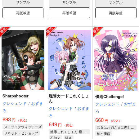
サンプル
サンプル
サンプル
再販希望
再販希望
再販希望
Sharpshooter
艦隊カードこれくしょ
優雨Challenge!
ん
クレシェンド
/
おずま
クレシェンド
/
おずま
クレシェンド
/
おずま
ろ
ろ
ろ
693
660
円
円
（税込）
（税込）
649
円
（税込）
ストライクウィッチーズ
乙女はお姉さまに恋してる
艦隊これくしょん-艦これ-
リネット・ビショップ
柏木優雨
不知火
陽炎