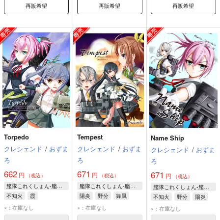
再販希望
再販希望
再販希望
Torpedo
Tempest
Name Ship
クレシェンド
/
おずま
クレシェンド
/
おずま
クレシェンド
/
おずま
ろ
ろ
ろ
662
671
671
円
円
円
（税込）
（税込）
（税込）
艦隊これくしょん-艦これ-
艦隊これくしょん-艦これ-
艦隊これくしょん-艦これ-
不知火
霞
陽炎
野分
舞風
不知火
野分
陽炎
×：在庫なし
×：在庫なし
×：在庫なし