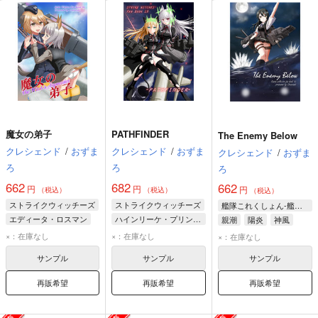
魔女の弟子
PATHFINDER
The Enemy Below
クレシェンド
/
おずま
クレシェンド
/
おずま
クレシェンド
/
おずま
ろ
ろ
ろ
662
682
662
円
円
円
（税込）
（税込）
（税込）
ストライクウィッチーズ
ストライクウィッチーズ
艦隊これくしょん-艦これ-
エディータ・ロスマン
ハインリーケ・プリンツェシン・ツー・ザイン・ウィトゲンシュタイン
親潮
陽炎
神風
ヴァルトルート・クルピンスキー
ハイデマリー・W・シュナウファー
×：在庫なし
×：在庫なし
×：在庫なし
サンプル
サンプル
サンプル
再販希望
再販希望
再販希望