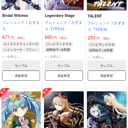
Bridal Witches
Legendary Stage
TALENT
クレシェンド
/
おずま
クレシェンド
/
おずま
クレシェンド
/
おずま
ろ
ろ
TYPE33
ろ
TYPE33
671
660
253
円
円
円
（税込）
（税込）
（税込）
ストライクウィッチーズ
ゾンビランドサガ
ゾンビランドサガ
ハインリーケ・プリンツェシン・ツー・ザイン・ウィトゲンシュタイン
紺野純子×水野愛
紺野純子×水野愛
ハイデマリー・W・シュナウファー
紺野純子
水野愛
紺野純子
水野愛
×：在庫なし
×：在庫なし
×：在庫なし
ヴァルトルート・クルピンスキー
サンプル
サンプル
サンプル
再販希望
再販希望
再販希望