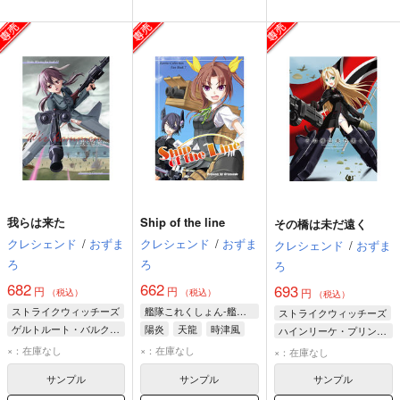
我らは来た
Ship of the line
その橋は未だ遠く
クレシェンド
/
おずま
クレシェンド
/
おずま
クレシェンド
/
おずま
ろ
ろ
ろ
682
662
693
円
円
円
（税込）
（税込）
（税込）
ストライクウィッチーズ
艦隊これくしょん-艦これ-
ストライクウィッチーズ
ゲルトルート・バルクホルン
陽炎
天龍
時津風
ハインリーケ・プリンツェシン・ツー・ザイン・ウィトゲンシュタイン
エルンスト・ロンメル
アドリアーナ・ヴィスコンティ
×：在庫なし
×：在庫なし
×：在庫なし
エーリカ・ハルトマン
サンプル
サンプル
サンプル