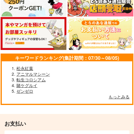
キーワードランキング(集計期間：07/30～08/05)
松永紅葉
アニマルマシーン
転生コロシアム
賭ケグルイ
ゼンゼロ
もっとみる
お支払い