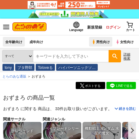
新規登録
ログイン
Language
カート
全年齢向け
成年向け
男性向け
女性向け
詳細
検索
tony
ブタ野郎
Toloveる
ハイパーソニックソ…
とらのあな通販
おずまろ
ポストする
LINEで送る
おずまろ の商品一覧
おずまろ
に関する
商品
は、
33
件お取り扱いがございます。
「
キミの資格
続きを読む
関連サークル
関連ジャンル
ベイブレードシリー
機動戦士ガンダム 水
ストラ
クレシェンド
ズ
星の魔女