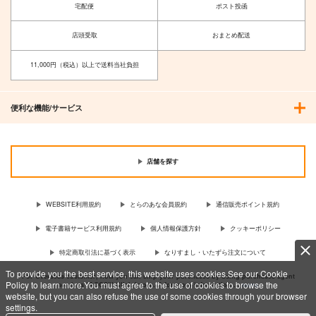
宅配便
ポスト投函
店頭受取
おまとめ配送
11,000円（税込）以上で送料当社負担
便利な機能/サービス
店舗を探す
WEBSITE利用規約
とらのあな会員規約
通信販売ポイント規約
電子書籍サービス利用規約
個人情報保護方針
クッキーポリシー
特定商取引法に基づく表示
なりすまし・いたずら注文について
To provide you the best service, this website uses cookies.See our Cookie
For Overseas customer, now you can ship your purchases by using purchases agent
Policy to learn more.You must agree to the use of cookies to browse the
services “AOCS”! Click {more…} for more information …
more
website, but you can also refuse the use of some cookies through your browser
settings.