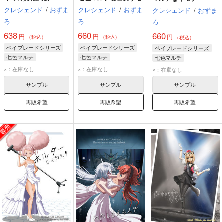
クレシェンド
/
おずま
クレシェンド
/
おずま
クレシェンド
/
おずま
ろ
ろ
ろ
638
660
660
円
円
円
（税込）
（税込）
（税込）
ベイブレードシリーズ
ベイブレードシリーズ
ベイブレードシリーズ
七色マルチ
七色マルチ
七色マルチ
風見バード
風見バード
×：在庫なし
×：在庫なし
×：在庫なし
サンプル
サンプル
サンプル
再販希望
再販希望
再販希望