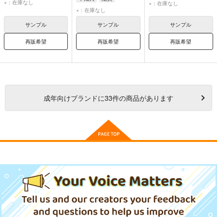
グレーテ・M・ゴロプ
×：在庫なし
×：在庫なし
×：在庫なし
エーリカ・ハルトマン
サンプル
サンプル
サンプル
再販希望
再販希望
再販希望
成年
向けブランドに
33
件の商品があります