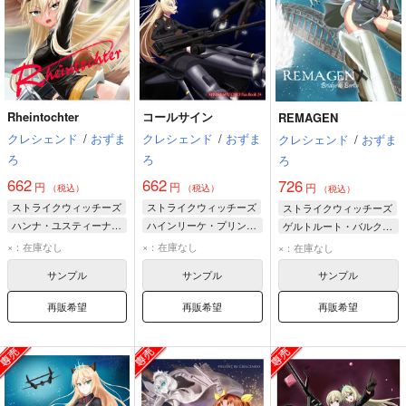
Rheintochter
コールサイン
REMAGEN
クレシェンド
/
おずま
クレシェンド
/
おずま
クレシェンド
/
おずま
ろ
ろ
ろ
662
662
726
円
円
円
（税込）
（税込）
（税込）
ストライクウィッチーズ
ストライクウィッチーズ
ストライクウィッチーズ
ハンナ・ユスティーナ・マルセイユ
ハインリーケ・プリンツェシン・ツー・ザイン・ウィトゲンシュタイン
ゲルトルート・バルクホルン
ハインリーケ・プリンツェシン・ツー・ザイン・ウィトゲンシュタイン
ハイデマリー・W・シュナウファー
エーリカ・ハルトマン
×：在庫なし
×：在庫なし
×：在庫なし
サーニャ・V・リトヴャク
アドルフィーネ・ガランド
サンプル
サンプル
サンプル
再販希望
再販希望
再販希望