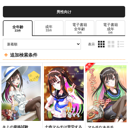
男性向け
電子書籍
電子書籍
成年
全年齢
全年齢
成年
33件
33件
0件
0件
表示
3カ
2カ
1カ
追加検索条件
ラ
ラ
ラ
ム
ム
ム
表
表
表
示
示
示
キミの資格試験
七色マルチは苦労する
マルチなキモチ