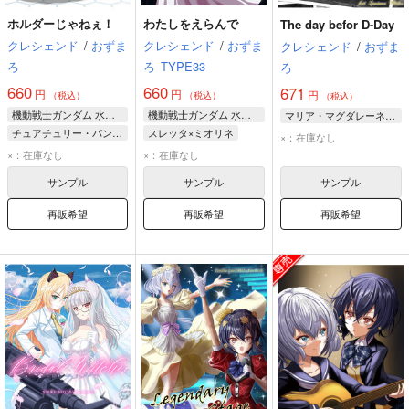
ホルダーじゃねぇ！
わたしをえらんで
The day befor D-Day
クレシェンド
/
おずま
クレシェンド
/
おずま
クレシェンド
/
おずま
ろ
ろ
TYPE33
ろ
660
660
671
円
円
円
（税込）
（税込）
（税込）
機動戦士ガンダム 水星の魔女
機動戦士ガンダム 水星の魔女
マリア・マグダレーネ・ディートリヒ
チュアチュリー・パンランチ
スレッタ×ミオリネ
×：在庫なし
スレッタ・マーキュリー
ミオリネ・レンブラン
×：在庫なし
×：在庫なし
ミオリネ・レンブラン
スレッタ・マーキュリー
サンプル
サンプル
サンプル
再販希望
再販希望
再販希望