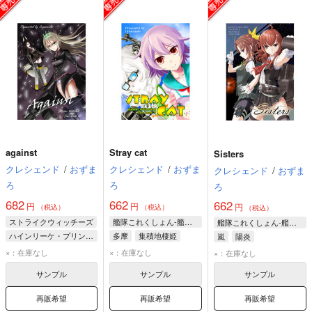
against
Stray cat
Sisters
クレシェンド
/
おずま
クレシェンド
/
おずま
クレシェンド
/
おずま
ろ
ろ
ろ
682
662
662
円
円
円
（税込）
（税込）
（税込）
ストライクウィッチーズ
艦隊これくしょん-艦これ-
艦隊これくしょん-艦これ-
ハインリーケ・プリンツェシン・ツー・ザイン・ウィトゲンシュタイン
多摩
集積地棲姫
嵐
陽炎
ハイデマリー・W・シュナウファー
PT小鬼
×：在庫なし
×：在庫なし
×：在庫なし
コンスタンティア・カンタクジノ
サンプル
サンプル
サンプル
再販希望
再販希望
再販希望