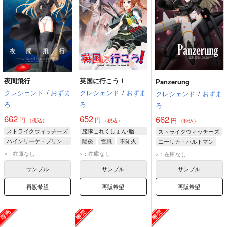
夜間飛行
英国に行こう！
Panzerung
クレシェンド
/
おずま
クレシェンド
/
おずま
クレシェンド
/
おずま
ろ
ろ
ろ
662
652
662
円
円
円
（税込）
（税込）
（税込）
ストライクウィッチーズ
艦隊これくしょん-艦これ-
ストライクウィッチーズ
ハインリーケ・プリンツェシン・ツー・ザイン・ウィトゲンシュタイン
陽炎
雪風
不知火
エーリカ・ハルトマン
ハイデマリー・W・シュナウファー
ハインリーケ・プリンツェシン・ツー・ザイン・ウィトゲンシュタイン
×：在庫なし
×：在庫なし
×：在庫なし
管野直枝
サンプル
サンプル
サンプル
再販希望
再販希望
再販希望