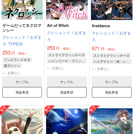
ゲームだってネクロマ
Art of Witch
firstdance
ンシー
クレシェンド
/
おずま
クレシェンド
/
おずま
クレシェンド
/
おずま
ろ
ろ
ろ
TYPE33
253
671
円
円
（税込）
（税込）
253
円
（税込）
ストライクウィッチーズ
ストライクウィッチーズ
ゾンビランドサガ
ハインリーケ・プリンツェシン・ツー・ザイン・ウィトゲンシュタイン
ハイデマリー・W・シュナウファー
星川リリィ
ハインリーケ・プリンツェシン・ツー・ザイン・ウィトゲンシュタイン
×：在庫なし
×：在庫なし
×：在庫なし
サンプル
サンプル
サンプル
再販希望
再販希望
再販希望