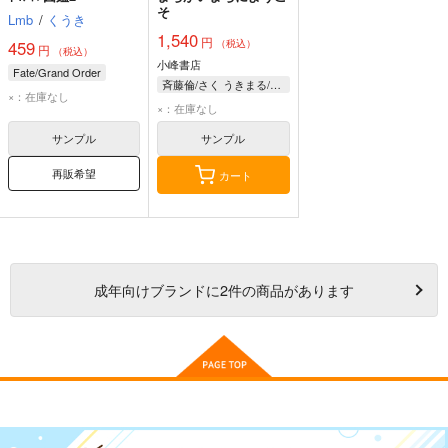
そ
Lmb
/
くうき
1,540
円
459
（税込）
円
（税込）
小峰書店
Fate/Grand Order
斉藤倫/さく うきまる/さく 及川賢治/え
×：在庫なし
×：在庫なし
サンプル
サンプル
再販希望
カート
成年
向けブランドに
2
件の商品があります