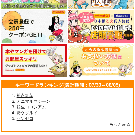
キーワードランキング(集計期間：07/30～08/05)
松永紅葉
アニマルマシーン
転生コロシアム
賭ケグルイ
ゼンゼロ
もっとみる