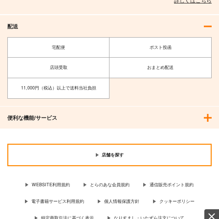
詳しくはこちら
配送
宅配便
ポスト投函
店頭受取
おまとめ配送
11,000円（税込）以上で送料当社負担
便利な機能/サービス
店舗を探す
WEBSITE利用規約
とらのあな会員規約
通信販売ポイント規約
電子書籍サービス利用規約
個人情報保護方針
クッキーポリシー
特定商取引法に基づく表示
なりすまし・いたずら注文について