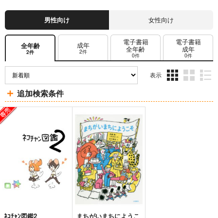
男性向け
女性向け
電子書籍
電子書籍
成年
全年齢
全年齢
成年
2件
2件
0件
0件
表示
3カ
2カ
1カ
追加検索条件
ラ
ラ
ラ
ム
ム
ム
表
表
表
示
示
示
ﾈｺﾁｬﾝ図鑑2
まちがいまちにようこ