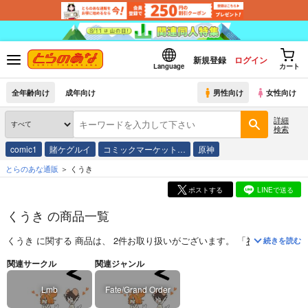
新規登録
ログイン
Language
カート
全年齢向け
成年向け
男性向け
女性向け
詳細
検索
comic1
賭ケグルイ
コミックマーケット…
原神
とらのあな通販
くうき
ポストする
LINEで送る
くうき の商品一覧
くうき
に関する
商品
は、
2
件お取り扱いがございます。
「
ﾈｺﾁｬﾝ図鑑2
(
Lm
続きを読む
関連サークル
関連ジャンル
Lmb
Fate/Grand Order