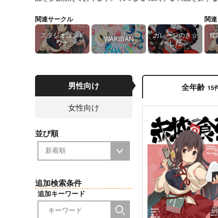
関連サークル
関連
スタジオゴンド
ガレージのき☆
艦
WAKIBAN
ワナ
した
男性向け
全年齢
15
女性向け
並び順
追加検索条件
追加キーワード