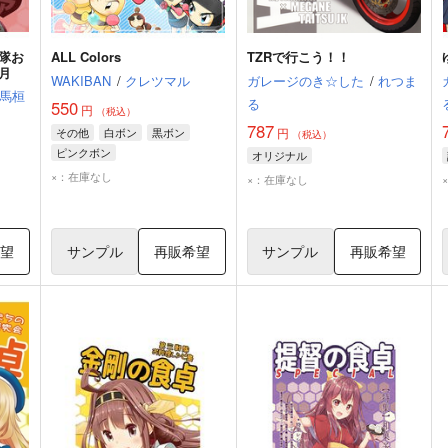
隊お
ALL Colors
TZRで行こう！！
月
WAKIBAN
/
クレツマル
ガレージのき☆した
/
れつま
馬桓
る
550
円
（税込）
787
その他
白ボン
黒ボン
円
（税込）
ピンクボン
オリジナル
×：在庫なし
×：在庫なし
希望
サンプル
再販希望
サンプル
再販希望