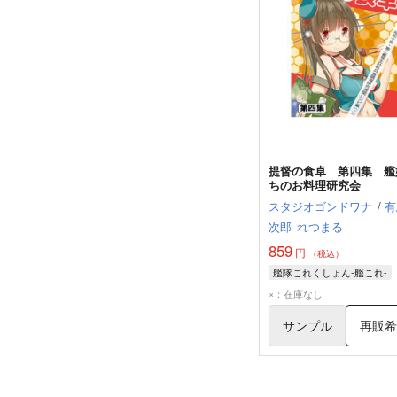
提督の食卓 第四集 艦
ちのお料理研究会
スタジオゴンドワナ
/
有
次郎
れつまる
859
円
（税込）
艦隊これくしょん-艦これ-
×：在庫なし
サンプル
再販