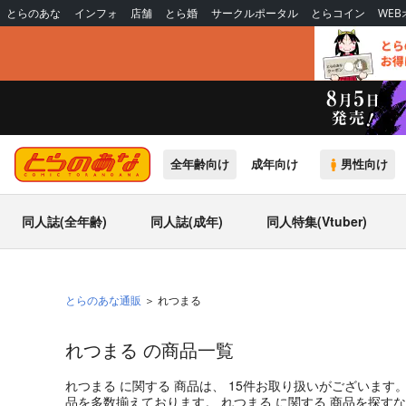
とらのあな
インフォ
店舗
とら婚
サークルポータル
とらコイン
WE
全年齢向け
成年向け
男性向け
同人誌(全年齢)
同人誌(成年)
同人特集(Vtuber)
とらのあな通販
れつまる
れつまる の商品一覧
れつまる
に関する
商品
は、
15
件お取り扱いがございます
品を多数揃えております。
れつまる
に関する
商品
を探すな