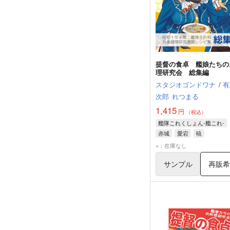
提督の食卓 艦娘たちの
理研究会 総集編
スタジオゴンドワナ
/
有
次郎
れつまる
1,415
円
（税込）
艦隊これくしょん-艦これ-
赤城
愛宕
暁
×：在庫なし
サンプル
再販