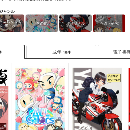
ジャンル
隊これくしょ
その他
オリジナル
評論・研究
ん-艦これ-
成年
電子書
16件
件