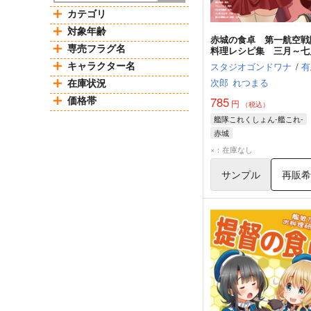
カテゴリ
対象年齢
赤城の食卓 第一航空戦
専売フラグ名
料理レシピ集 三月～七
キャラクター名
スタジオゴンドワナ
/
有
在庫状況
次郎
れつまる
価格帯
785
円
（税込）
艦隊これくしょん-艦これ-
赤城
×：在庫なし
サンプル
再販