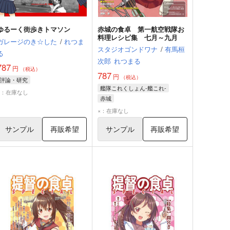
ゆるーく街歩きトマソン
赤城の食卓 第一航空戦隊お
料理レシピ集 七月～九月
ガレージのき☆した
/
れつま
スタジオゴンドワナ
/
有馬桓
る
次郎
れつまる
787
円
（税込）
787
円
（税込）
評論・研究
艦隊これくしょん-艦これ-
×：在庫なし
赤城
×：在庫なし
サンプル
再販希望
サンプル
再販希望