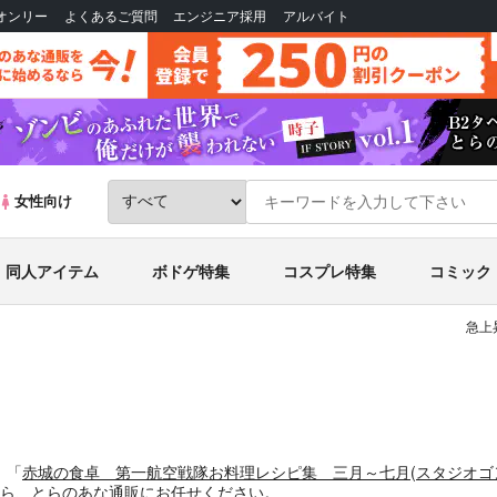
Bオンリー
よくあるご質問
エンジニア採用
アルバイト
女性向け
同人アイテム
ボドゲ特集
コスプレ特集
コミック
急上
。
「
赤城の食卓 第一航空戦隊お料理レシピ集 三月～七月
(
スタジオゴ
ら、とらのあな通販にお任せください。