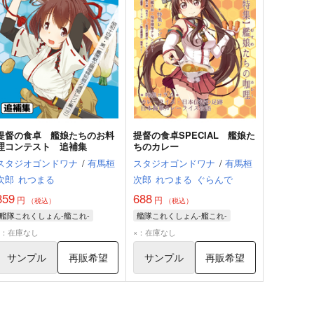
提督の食卓 艦娘たちのお料
提督の食卓SPECIAL 艦娘た
理コンテスト 追補集
ちのカレー
スタジオゴンドワナ
/
有馬桓
スタジオゴンドワナ
/
有馬桓
次郎
れつまる
次郎
れつまる
ぐらんで
859
688
円
円
（税込）
（税込）
艦隊これくしょん-艦これ-
艦隊これくしょん-艦これ-
×：在庫なし
×：在庫なし
サンプル
再販希望
サンプル
再販希望