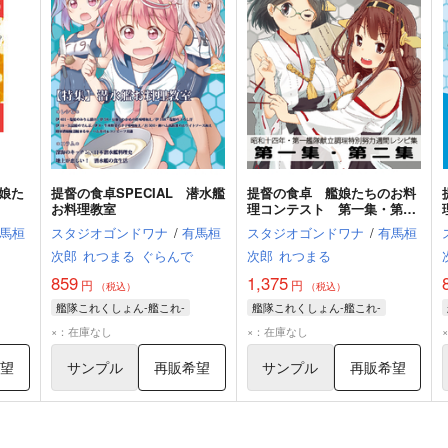
娘た
提督の食卓SPECIAL 潜水艦
提督の食卓 艦娘たちのお料
お料理教室
理コンテスト 第一集・第二
集
馬桓
スタジオゴンドワナ
/
有馬桓
スタジオゴンドワナ
/
有馬桓
次郎
れつまる
ぐらんで
次郎
れつまる
859
1,375
円
円
（税込）
（税込）
艦隊これくしょん-艦これ-
艦隊これくしょん-艦これ-
×：在庫なし
×：在庫なし
希望
サンプル
再販希望
サンプル
再販希望