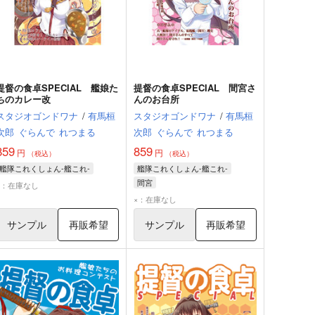
提督の食卓SPECIAL 艦娘た
提督の食卓SPECIAL 間宮さ
ちのカレー改
んのお台所
スタジオゴンドワナ
/
有馬桓
スタジオゴンドワナ
/
有馬桓
次郎
ぐらんで
れつまる
次郎
ぐらんで
れつまる
859
859
円
円
（税込）
（税込）
艦隊これくしょん-艦これ-
艦隊これくしょん-艦これ-
間宮
×：在庫なし
×：在庫なし
サンプル
再販希望
サンプル
再販希望