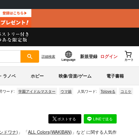
新規登録
ログイン
詳細
検索
Language
カート
・ラノベ
ホビー
映像/音楽/ゲーム
電子書籍
昇ワード:
学園アイドルマスター
ウマ娘
人気ワード:
Toloveる
コミケ
ポストする
LINEで送る
ンドワナ
)」
「
ALL Colors
(
WAKIBAN
)」
など
に関する人気作