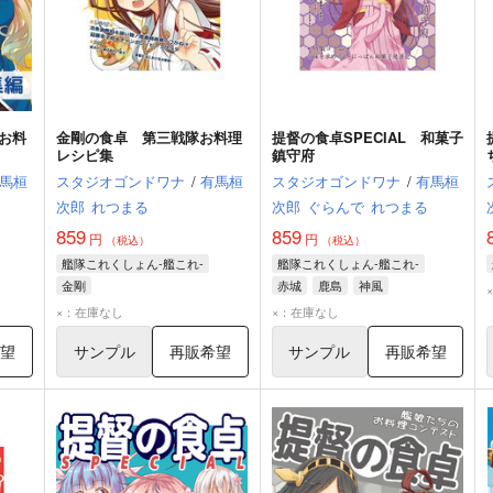
お料
金剛の食卓 第三戦隊お料理
提督の食卓SPECIAL 和菓子
レシピ集
鎮守府
馬桓
スタジオゴンドワナ
/
有馬桓
スタジオゴンドワナ
/
有馬桓
次郎
れつまる
次郎
ぐらんで
れつまる
859
859
円
円
（税込）
（税込）
艦隊これくしょん-艦これ-
艦隊これくしょん-艦これ-
金剛
赤城
鹿島
神風
×：在庫なし
×：在庫なし
希望
サンプル
再販希望
サンプル
再販希望