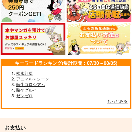
キーワードランキング(集計期間：07/30～08/05)
松永紅葉
アニマルマシーン
転生コロシアム
賭ケグルイ
ゼンゼロ
もっとみる
お支払い