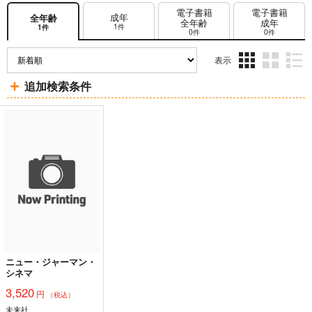
電子書籍
電子書籍
成年
全年齢
全年齢
成年
1件
1件
0件
0件
表示
3カ
2カ
1カ
追加検索条件
ラ
ラ
ラ
ム
ム
ム
表
表
表
示
示
示
ニュー・ジャーマン・
シネマ
3,520
円
（税込）
未来社