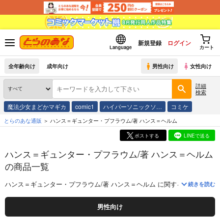
新規登録
ログイン
Language
カート
全年齢向け
成年向け
男性向け
女性向け
詳細
検索
魔法少女まどかマギカ
comic1
ハイパーソニックソ…
コミケ
とらのあな通販
ハンス＝ギュンター・プフラウム/著 ハンス＝ヘルム
ポストする
LINEで送る
ハンス＝ギュンター・プフラウム/著 ハンス＝ヘルム
の商品一覧
ハンス＝ギュンター・プフラウム/著 ハンス＝ヘルム
に関する
商品
は、
1
続きを読む
男性向け