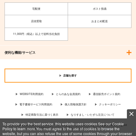
宅配便
ポスト投函
店頭受取
おまとめ配送
11,000円（税込）以上で送料当社負担
便利な機能/サービス
店舗を探す
WEBSITE利用規約
とらのあな会員規約
通信販売ポイント規約
電子書籍サービス利用規約
個人情報保護方針
クッキーポリシー
特定商取引法に基づく表示
なりすまし・いたずら注文について
To provide you the best service, this website uses cookies.See our Cookie
For Overseas customer, now you can ship your purchases by using purchases agent
Policy to learn more.You must agree to the use of cookies to browse the
services “AOCS”! Click {more…} for more information …
more
website, but you can also refuse the use of some cookies through your browser