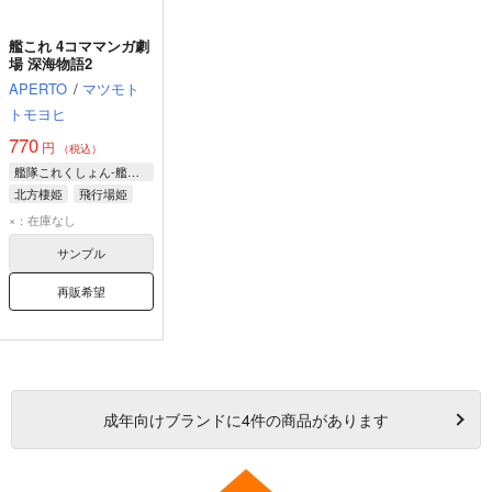
艦これ 4コママンガ劇
場 深海物語2
APERTO
/
マツモト
トモヨヒ
770
円
（税込）
艦隊これくしょん-艦これ-
北方棲姫
飛行場姫
港湾棲姫
×：在庫なし
サンプル
再販希望
成年
向けブランドに
4
件の商品があります