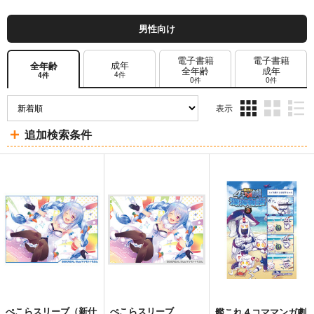
男性向け
電子書籍
電子書籍
成年
全年齢
全年齢
成年
4件
4件
0件
0件
表示
3カ
2カ
1カ
追加検索条件
ラ
ラ
ラ
ム
ム
ム
表
表
表
示
示
示
ぺこらスリーブ（新仕
ぺこらスリーブ
艦これ４コママンガ劇