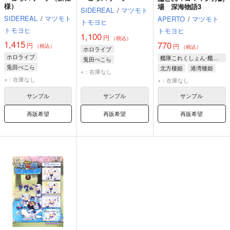
様）
場 深海物語3
SIDEREAL
/
マツモト
SIDEREAL
/
マツモト
APERTO
/
マツモト
トモヨヒ
トモヨヒ
トモヨヒ
1,100
円
（税込）
1,415
770
円
円
（税込）
（税込）
ホロライブ
ホロライブ
艦隊これくしょん-艦これ-
兎田ぺこら
兎田ぺこら
北方棲姫
港湾棲姫
×：在庫なし
飛行場姫
×：在庫なし
×：在庫なし
サンプル
サンプル
サンプル
再販希望
再販希望
再販希望