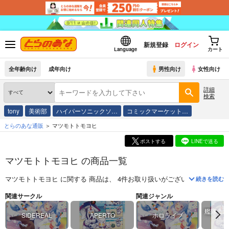
新規登録
ログイン
Language
カート
全年齢向け
成年向け
男性向け
女性向け
詳細
検索
tony
美術部
ハイパーソニックソ…
コミックマーケット…
とらのあな通販
マツモトトモヨヒ
ポストする
LINEで送る
マツモトトモヨヒ の商品一覧
マツモトトモヨヒ
に関する
商品
は、
4
件お取り扱いがございます。
「
ぺ
続きを読む
関連サークル
関連ジャンル
艦隊これ
SIDEREAL
APERTO
ホロライブ