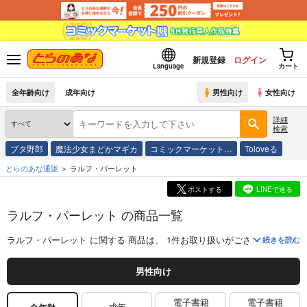
新規登録
ログイン
Language
カート
全年齢向け
成年向け
男性向け
女性向け
詳細
検索
ブタ野郎
魔法少女まどかマギカ
コミックマーケット…
Toloveる
とらのあな通販
ラルフ・パーレット
ポストする
LINEで送る
ラルフ・パーレット の商品一覧
ラルフ・パーレット
に関する
商品
は、
1
件お取り扱いがございます。
「
続きを読む
男性向け
電子書籍
電子書籍
成年