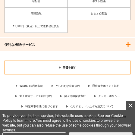
宅配便
ポスト投函
店頭受取
おまとめ配送
11,000円（税込）以上で送料当社負担
便利な機能/サービス
店舗を探す
WEBSITE利用規約
とらのあな会員規約
通信販売ポイント規約
電子書籍サービス利用規約
個人情報保護方針
クッキーポリシー
特定商取引法に基づく表示
なりすまし・いたずら注文について
To provide you the best service, this website uses cookies.See our Cookie
For Overseas customer, now you can ship your purchases by using purchases agent
Policy to learn more.You must agree to the use of cookies to browse the
services “AOCS”! Click {more…} for more information …
more
website, but you can also refuse the use of some cookies through your browser
settings.