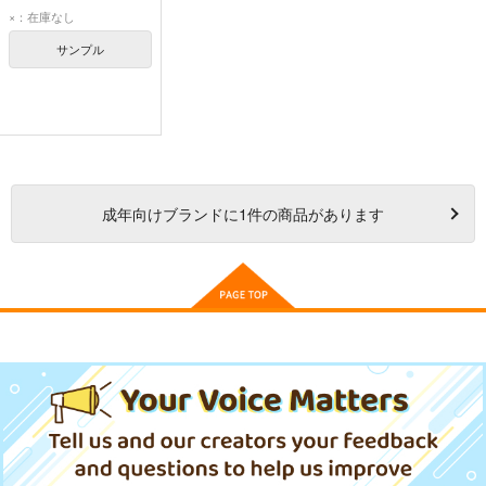
ハーパー保子/訳
×：在庫なし
サンプル
成年
向けブランドに
1
件の商品があります