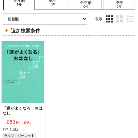
全年齢
全年齢
成年
1件
1件
0件
0件
表示
3カ
2カ
1カ
追加検索条件
ラ
ラ
ラ
ム
ム
ム
表
表
表
示
示
示
「運がよくなる」おは
なし
1,650
円
（税込）
ｻﾝﾏｰｸ出版
ラルフ・パーレット