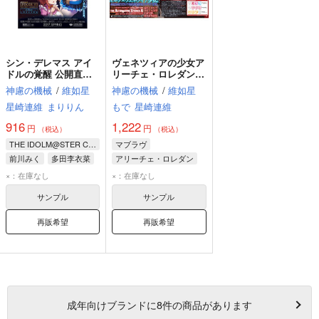
シン・デレマス アイ
ヴェネツィアの少女ア
ドルの覚醒 公開直前
リーチェ・ロレダンの
準備号
遺言
神慮の機械
/
維如星
神慮の機械
/
維如星
星崎連維
まりりん
もで
星崎連維
916
1,222
円
円
（税込）
（税込）
THE IDOLM@STER CINDERELLA GIRLS
マブラヴ
前川みく
多田李衣菜
アリーチェ・ロレダン
モニカ・ジアコーザ
×：在庫なし
×：在庫なし
サンプル
サンプル
再販希望
再販希望
成年
向けブランドに
8
件の商品があります