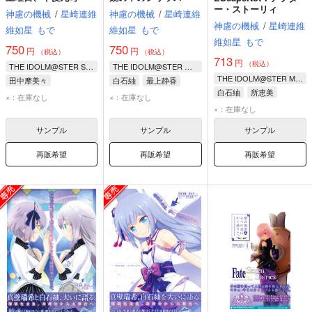
ー・ストーリィ
神慮の機械
/
星崎連維
神慮の機械
/
星崎連維
神慮の機械
/
星崎連維
維如星
もで
維如星
もで
維如星
もで
750
750
円
円
（税込）
（税込）
713
円
（税込）
THE IDOLM@STER SHINY COLORS
THE IDOLM@STER MILLION LIVE!
THE IDOLM@STER MILLION LIVE!
田中摩美々
白石紬
最上静香
白石紬
所恵美
アンティーカ
桜守歌織
×：在庫なし
×：在庫なし
天空橋朋花
ノクチル
×：在庫なし
サンプル
サンプル
サンプル
再販希望
再販希望
再販希望