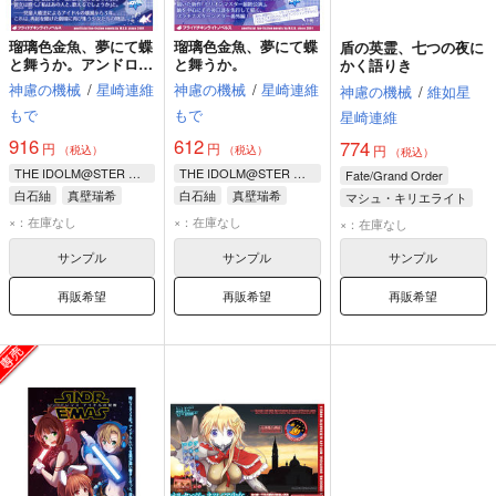
瑠璃色金魚、夢にて蝶
瑠璃色金魚、夢にて蝶
盾の英霊、七つの夜に
と舞うか。アンドロイ
と舞うか。
かく語りき
ド、胡蝶の夢を見る
神慮の機械
/
星崎連維
神慮の機械
/
星崎連維
神慮の機械
/
維如星
か。
もで
もで
星崎連維
916
612
774
円
円
円
（税込）
（税込）
（税込）
THE IDOLM@STER MILLION LIVE!
THE IDOLM@STER MILLION LIVE!
Fate/Grand Order
白石紬
真壁瑞希
白石紬
真壁瑞希
マシュ・キリエライト
藤丸立香（ぐだ子）
×：在庫なし
×：在庫なし
×：在庫なし
サンプル
サンプル
サンプル
再販希望
再販希望
再販希望