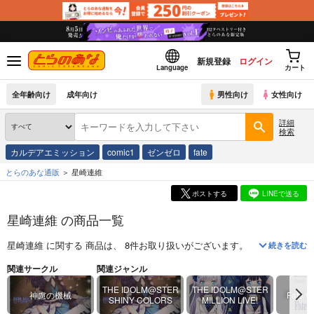
新規登録
ログイン
Language
カート
全年齢向け
成年向け
男性向け
女性向け
詳細
検索
カルデアエミッション
comic1
ゼンゼロ
fate
とらのあな通販
星崎連維
ポストする
LINEで送る
星崎連維 の商品一覧
星崎連維
に関する
商品
は、
8
件お取り扱いがございます。
「
土曜日、午
続きを読む
関連サークル
関連ジャンル
THE IDOLM@STER
THE IDOLM@STER
神慮の機械
Fate/G
SHINY COLORS
MILLION LIVE!