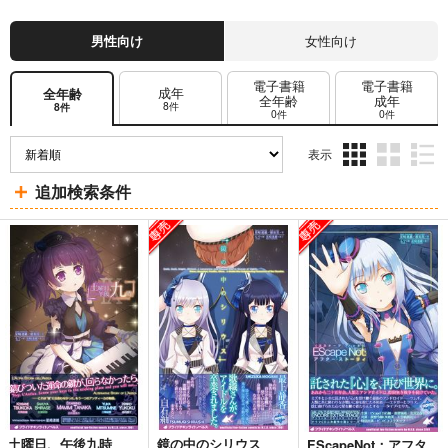
男性向け
女性向け
電子書籍
電子書籍
成年
全年齢
全年齢
成年
8件
8件
0件
0件
表示
3カ
2カ
1カ
追加検索条件
ラ
ラ
ラ
ム
ム
ム
表
表
表
示
示
示
土曜日、午後九時
鏡の中のシリウス
EScapeNot：アフタ