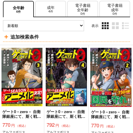
電子書籍
電子書籍
成年
全年齢
全年齢
成年
4件
4件
0件
0件
表示
3カ
2カ
1カ
追加検索条件
ラ
ラ
ラ
ム
ム
ム
表
表
表
示
示
示
ゲート0－zero－ 自衛
ゲート0－zero－ 自衛
ゲート0－zero－ 自衛
隊銀座にて、斯く戦え
隊銀座にて、斯く戦え
隊銀座にて、斯く戦え
り 3
り 4
り 2
770
792
770
円
円
円
（税込）
（税込）
（税込）
アルファポリス
アルファポリス
アルファポリス