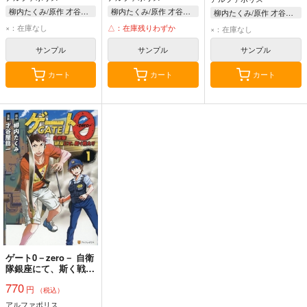
柳内たくみ/原作 才谷屋龍一/漫画 Daisuke Izuka/キャラクター原案
柳内たくみ/原作 才谷屋龍一/漫画 Daisuke Izuka/キャラクター原案
柳内たくみ/原作 才谷屋龍一/漫画 Daisuke Izuka/キャラクター原案
×：在庫なし
△：在庫残りわずか
×：在庫なし
サンプル
サンプル
サンプル
カート
カート
カート
ゲート0－zero－ 自衛
隊銀座にて、斯く戦え
り 1
770
円
（税込）
アルファポリス