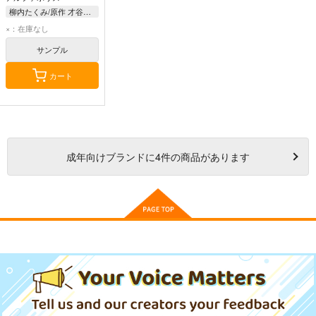
柳内たくみ/原作 才谷屋龍一/漫画 Daisuke Izuka/キャラクター原案
×：在庫なし
サンプル
カート
成年
向けブランドに
4
件の商品があります