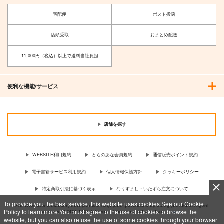
宅配便
ポスト投函
店頭受取
おまとめ配送
11,000円（税込）以上で送料当社負担
便利な機能/サービス
店舗を探す
WEBSITE利用規約
とらのあな会員規約
通信販売ポイント規約
電子書籍サービス利用規約
個人情報保護方針
クッキーポリシー
特定商取引法に基づく表示
なりすまし・いたずら注文について
To provide you the best service, this website uses cookies.See our Cookie
For Overseas customer, now you can ship your purchases by using purchases agent
Policy to learn more.You must agree to the use of cookies to browse the
services “AOCS”! Click {more…} for more information …
more
website, but you can also refuse the use of some cookies through your browser