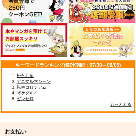
キーワードランキング(集計期間：07/30～08/05)
松永紅葉
アニマルマシーン
転生コロシアム
賭ケグルイ
ゼンゼロ
もっとみる
お支払い