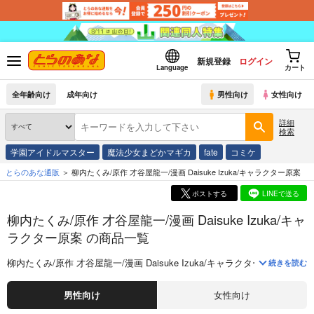
新規登録
ログイン
Language
カート
全年齢向け
成年向け
男性向け
女性向け
詳細
検索
学園アイドルマスター
魔法少女まどかマギカ
fate
コミケ
とらのあな通販
柳内たくみ/原作 才谷屋龍一/漫画 Daisuke Izuka/キャラクター原案
ポストする
LINEで送る
柳内たくみ/原作 才谷屋龍一/漫画 Daisuke Izuka/キャ
ラクター原案 の商品一覧
柳内たくみ/原作 才谷屋龍一/漫画 Daisuke Izuka/キャラクター原案
に関す
続きを読む
男性向け
女性向け