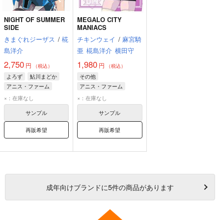
NIGHT OF SUMMER
MEGALO CITY
SIDE
MANIACS
きまぐれジーザス
/
椛
チキンウェイ
/
麻宮騎
島洋介
亜
椛島洋介
横田守
2,750
1,980
円
円
（税込）
（税込）
よろず
鮎川まどか
その他
アニス・ファーム
アニス・ファーム
レイナ・ストーム
響リョウ
×：在庫なし
×：在庫なし
メモリー・ジーン
サンプル
サンプル
再販希望
再販希望
成年
向けブランドに
5
件の商品があります