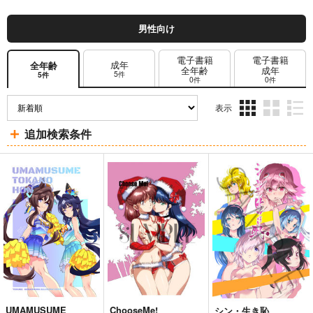
男性向け
電子書籍
電子書籍
成年
全年齢
全年齢
成年
5件
5件
0件
0件
表示
3カ
2カ
1カ
追加検索条件
ラ
ラ
ラ
ム
ム
ム
表
表
表
示
示
示
UMAMUSUME
ChooseMe!
シン・生き恥