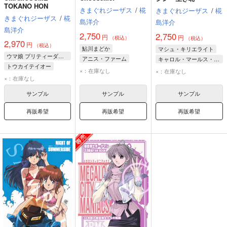
TOKANO HON
きまぐれジーザス
/
椛
きまぐれジーザス
/
椛
きまぐれジーザス
/
椛
島洋介
島洋介
島洋介
2,750
2,750
円
円
（税込）
（税込）
2,970
円
（税込）
鮎川まどか
マシュ・キリエライト
ウマ娘 プリティーダービー
アニス・ファーム
キャロル・マールス・ディーンハイム
トウカイテイオー
立花響
×：在庫なし
×：在庫なし
メジロマックイーン
×：在庫なし
飛鳥馬トキ
サンプル
サンプル
サンプル
再販希望
再販希望
再販希望