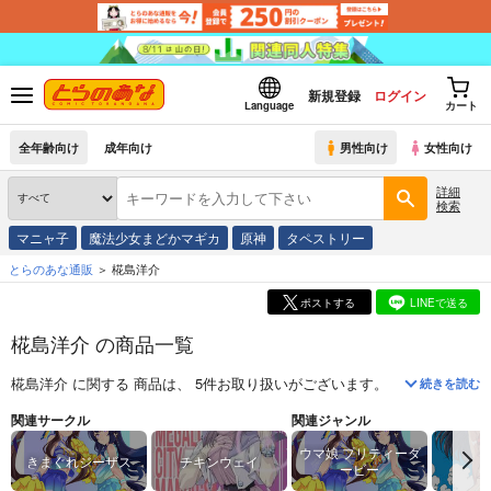
新規登録
ログイン
Language
カート
全年齢向け
成年向け
男性向け
女性向け
詳細
検索
マニャ子
魔法少女まどかマギカ
原神
タペストリー
とらのあな通販
椛島洋介
ポストする
LINEで送る
椛島洋介 の商品一覧
椛島洋介
に関する
商品
は、
5
件お取り扱いがございます。
「
UMAMUSUM
続きを読む
関連サークル
関連ジャンル
ウマ娘 プリティーダ
きまぐれジーザス
チキンウェイ
ービー