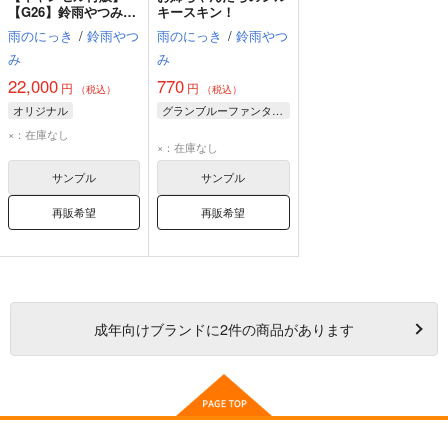
【G26】鈴雨やつみ_A
キースキン！
高精彩複製原画（額装
雨のにっき
/
鈴雨やつ
雨のにっき
/
鈴雨やつ
付き）
み
み
22,000
770
円
円
（税込）
（税込）
オリジナル
グランブルーファンタジー
×：在庫なし
×：在庫なし
サンプル
サンプル
再販希望
再販希望
成年
向けブランドに
2
件の商品があります