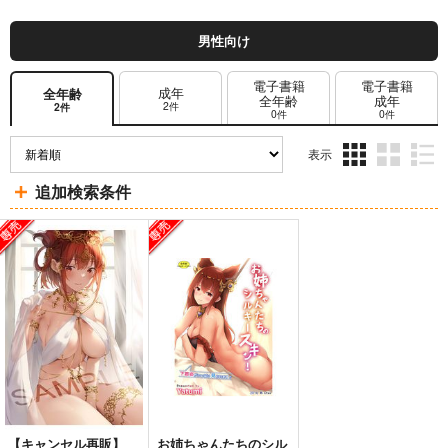
男性向け
電子書籍
電子書籍
成年
全年齢
全年齢
成年
2件
2件
0件
0件
表示
3カ
2カ
1カ
追加検索条件
ラ
ラ
ラ
ム
ム
ム
表
表
表
示
示
示
【キャンセル再販】
お姉ちゃんたちのシル