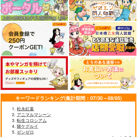
キーワードランキング(集計期間：07/30～08/05)
松永紅葉
アニマルマシーン
転生コロシアム
賭ケグルイ
ゼンゼロ