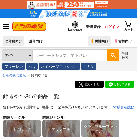
新規登録
ログイン
Language
カート
全年齢向け
成年向け
男性向け
女性向け
詳細
検索
フリーレン
tony
ハイパーソニックソ…
コミケ
とらのあな通販
鈴雨やつみ
ポストする
LINEで送る
鈴雨やつみ の商品一覧
鈴雨やつみ
に関する
商品
は、
2
件お取り扱いがございます。
「
【キャンセ
続きを読む
関連サークル
関連ジャンル
グランブルーファン
雨のにっき
オリジナル
タジー