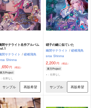
幽閉サテライト名作アルバム
硝子の鍵に似ていた
vol.1
幽閉サテライト
/
嵯峨飛鳥
幽閉サテライト
/
嵯峨飛鳥
sroa
Shinma
sroa
Shinma
2,200
円
（税込）
1,650
円
（税込）
東方Project
東方Project
×：在庫なし
×：在庫なし
サンプル
再販希望
サンプル
再販希望