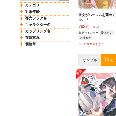
カテゴリ
対象年齢
彼女がハーレムを薦めて
専売フラグ名
る。 1
キャラクター名
792
円
（税込）
カップリング名
集英社インター
愛上クレ
在庫状況
木場智士
Octonut・SHINANO LAB
価格帯
△：在庫残りわずか
南風麗魔
サンプル
カ