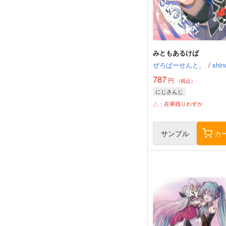
みともあるけば
ぜろぱーせんと。
/
shin
787
円
（税込）
にじさんじ
△：在庫残りわずか
サンプル
カ