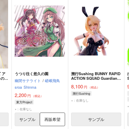
 ア
うつり往く悠久の園
溯行Sushing BUNNY RAPID
界の軌
ACTION SQUAD Guardian・
幽閉サテライト
/
嵯峨飛鳥
エレーナ 完成品
8,100
sroa
Shinma
円
（税込）
溯行Sushing
2,200
円
（税込）
×：在庫なし
東方Project
×：在庫なし
サンプル
再販希望
サンプル