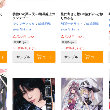
く
彷徨いの冥～天～/境界線上の
星に寄せる想い/色は匂へど散
ランデブー
りぬるを
少女フラクタル
/
嵯峨飛鳥
幽閉サテライト
/
嵯峨飛鳥
sroa
Shinma
sroa
Shinma
2,750
2,750
円
円
（税込）
（税込）
東方Project
東方Project
△：在庫残りわずか
△：在庫残りわずか
ート
サンプル
カート
サンプル
カート