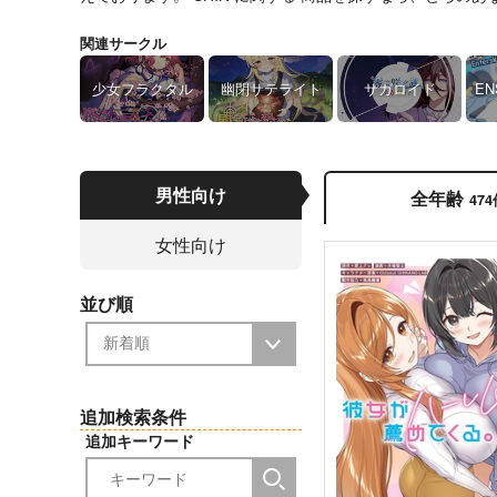
関連サークル
少女フラクタル
幽閉サテライト
サガロイド
EN
男性向け
全年齢
47
女性向け
並び順
追加検索条件
追加キーワード