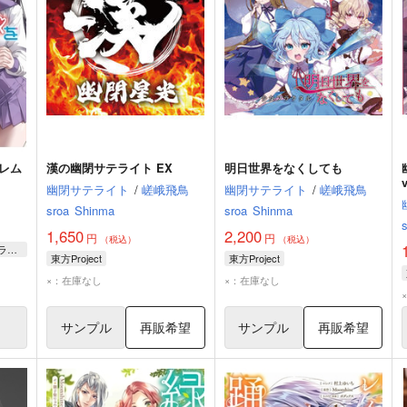
レム
漢の幽閉サテライト EX
明日世界をなくしても
幽閉サテライト
/
嵯峨飛鳥
幽閉サテライト
/
嵯峨飛鳥
sroa
Shinma
sroa
Shinma
1,650
2,200
円
円
（税込）
（税込）
Octonut・SHINANO LAB/イラスト
東方Project
東方Project
×：在庫なし
×：在庫なし
サンプル
再販希望
サンプル
再販希望