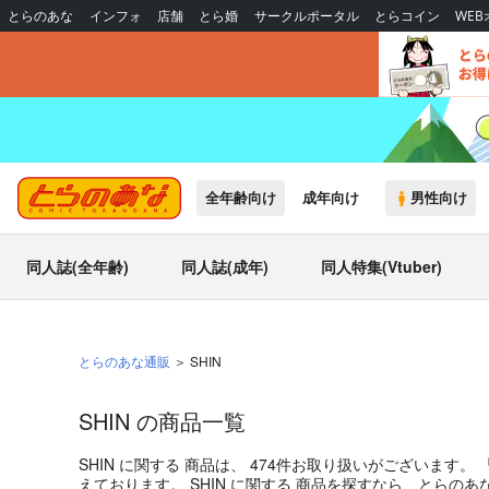
とらのあな
インフォ
店舗
とら婚
サークルポータル
とらコイン
WE
全年齢向け
成年向け
男性向け
同人誌(全年齢)
同人誌(成年)
同人特集(Vtuber)
とらのあな通販
SHIN
SHIN の商品一覧
SHIN
に関する
商品
は、
474
件お取り扱いがございます。
えております。
SHIN
に関する
商品
を探すなら、とらのあ