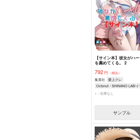
【サイン本】彼女がハー
を薦めてくる。 2
792
円
（税込）
集英社
愛上クレ
×：在庫なし
サンプル