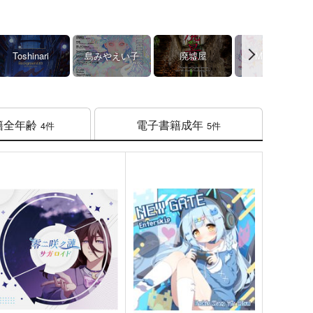
Toshinari
島みやえい子
廃墟屋
MASTER
籍
全年齢
電子書籍
成年
4件
5件