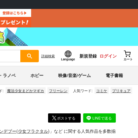
新規登録
ログイン
詳細
検索
Language
カート
・ラノベ
ホビー
映像/音楽/ゲーム
電子書籍
ド:
魔法少女まどかマギカ
フリーレン
人気ワード:
コミケ
プリキュア
ポストする
LINEで送る
ンデブー
(
少女フラクタル
)」
など
に関する人気作品を多数揃