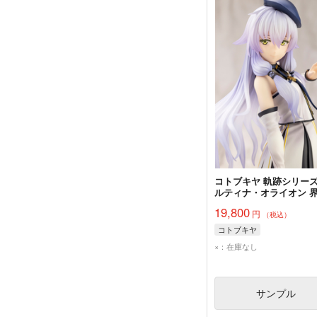
コトブキヤ 軌跡シリーズ
ルティナ・オライオン 
跡Ver. 完成品
19,800
円
（税込）
コトブキヤ
×：在庫なし
サンプル