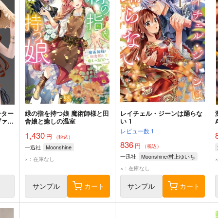
ーター
緑の指を持つ娘 魔術師様と田
レイチェル・ジーンは踊らな
ヴァル
舎娘と癒しの温室
い 1
るいせ
レビュー数
1
1,430
円
（税込）
836
円
（税込）
一迅社
Moonshine
一迅社
Moonshine/村上ゆいち
×：在庫なし
×：在庫なし
サンプル
カート
サンプル
カート