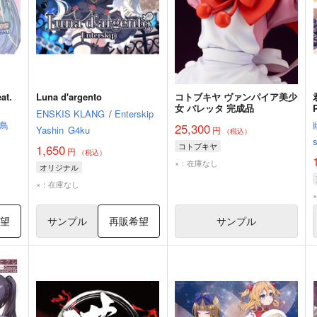
at.
Luna d'argento
コトブキヤ ヴァンパイア美少
女 バレッタ 完成品
ENSKIS KLANG
/
Enterskip
鳥
25,300
Yashin
G4ku
円
（税込）
コトブキヤ
1,650
円
（税込）
×：在庫なし
オリジナル
×：在庫なし
希望
サンプル
再販希望
サンプル