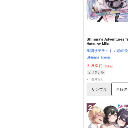
Shinma's Adventures fe
Hatsune Miku
幽閉サテライト
/
嵯峨飛
Shinma
Iceon
2,200
円
（税込）
オリジナル
×：在庫なし
サンプル
再販