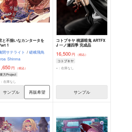
君と不揃いなカンタータを
コトブキヤ 桃源暗鬼 ARTFX
Part 1
J 一ノ瀬四季 完成品
幽閉サテライト
/
嵯峨飛鳥
16,500
円
（税込）
sroa
Shinma
コトブキヤ
1,650
円
×：在庫なし
（税込）
東方Project
×：在庫なし
サンプル
再販希望
サンプル