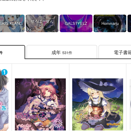
ぜろぱーせん
SKIS KLANG
GALSTYELZ
Hommarju
と。
成年
電子書
531件
4件