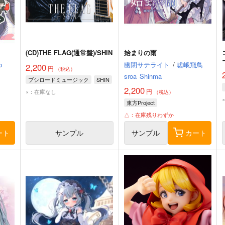
(CD)THE FLAG(通常盤)/SHIN
始まりの雨
o
幽閉サテライト
/
嵯峨飛鳥
2,200
円
（税込）
sroa
Shinma
ブシロードミュージック
SHIN
2,200
円
×：在庫なし
（税込）
東方Project
△：在庫残りわずか
ート
サンプル
サンプル
カート