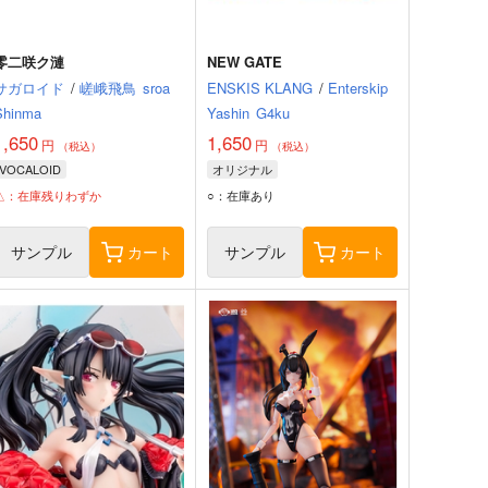
零二咲ク漣
NEW GATE
サガロイド
/
嵯峨飛鳥
sroa
ENSKIS KLANG
/
Enterskip
Shinma
Yashin
G4ku
1,650
1,650
円
円
（税込）
（税込）
VOCALOID
オリジナル
△：在庫残りわずか
○：在庫あり
サンプル
カート
サンプル
カート