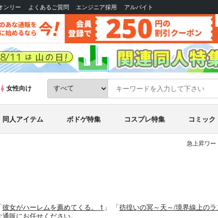
Bオンリー
よくあるご質問
エンジニア採用
アルバイト
女性向け
同人アイテム
ボドゲ特集
コスプレ特集
コミック
急上昇ワー
「
彼女がハーレムを薦めてくる。 1
」
「
彷徨いの冥～天～/境界線上のラ
な通販にお任せください。