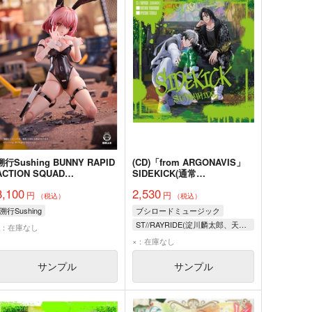
溯行Sushing BUNNY RAPID
(CD)「from ARGONAVIS」
ACTION SQUAD
SIDEKICK(通常
Commando・ベルカ 完成品
盤)/ST//RAYRIDE
8,100
2,530
円
円
（税込）
（税込）
溯行Sushing
ブシロードミュージック
ST//RAYRIDE(淀川麟太郎、天王寺龍介(CV:SHIN、林勇))
×：在庫なし
×：在庫なし
サンプル
サンプル