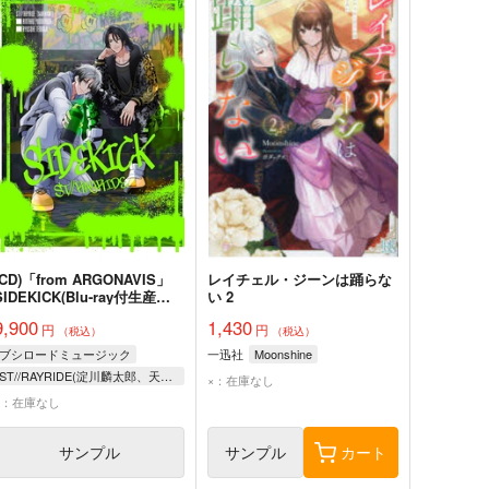
(CD)「from ARGONAVIS」
レイチェル・ジーンは踊らな
SIDEKICK(Blu-ray付生産限
い 2
定盤)/ST//RAYRIDE
9,900
1,430
円
円
（税込）
（税込）
ブシロードミュージック
一迅社
Moonshine
ST//RAYRIDE(淀川麟太郎、天王寺龍介(CV:SHIN、林勇))
×：在庫なし
×：在庫なし
サンプル
サンプル
カート