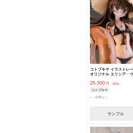
コトブキヤ イラストレ
オリジナル エリシア・
フェルト 水着Ver. by 
25,300
円
んと 完成品
（税込）
コトブキヤ
×：在庫なし
サンプル