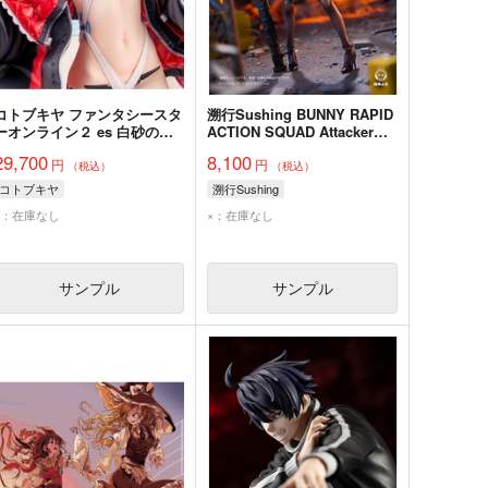
コトブキヤ ファンタシースタ
溯行Sushing BUNNY RAPID
ーオンライン２ es 白砂のア
ACTION SQUAD Attacker・
ネット【サマーバケーショ
ルナ 完成品
29,700
8,100
円
円
ン】 完成品
（税込）
（税込）
コトブキヤ
溯行Sushing
×：在庫なし
×：在庫なし
サンプル
サンプル