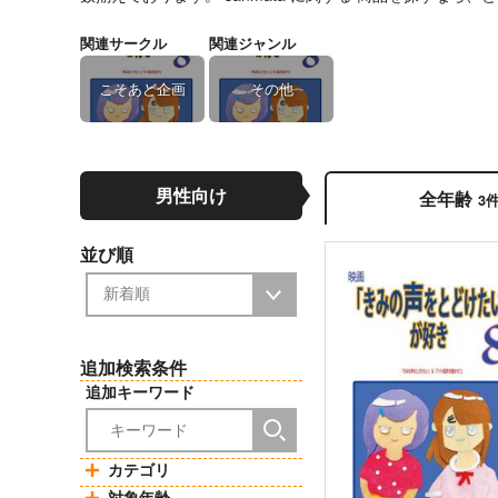
関連サークル
関連ジャンル
こそあど企画
その他
男性向け
全年齢
3
並び順
追加検索条件
追加キーワード
カテゴリ
対象年齢