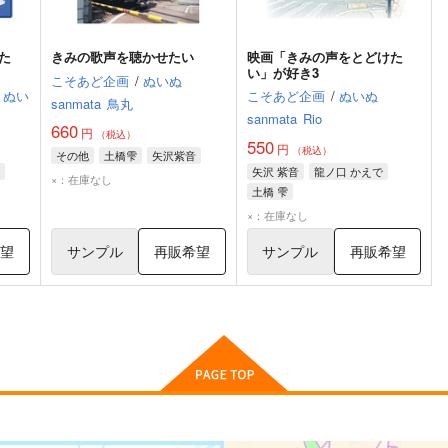
た
きみの歌声を聴かせたい
映画「きみの声をとどけた
い」が好き3
こそあど企画
/
ぬいぬ
ぬい
こそあど企画
/
ぬいぬ
sanmata
鳥丸
sanmata
Rio
660
円
（税込）
550
円
（税込）
その他
土橋雫
矢沢紫音
矢沢 紫音
龍ノ口 かえで
×：在庫なし
土橋 雫
×：在庫なし
希望
サンプル
再販希望
サンプル
再販希望