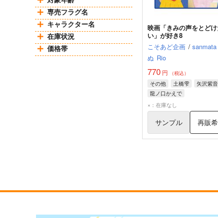
専売フラグ名
キャラクター名
映画「きみの声をとどけ
い」が好き8
在庫状況
こそあど企画
/
sanmata
価格帯
ぬ
Rio
770
円
（税込）
その他
土橋雫
矢沢紫音
龍ノ口かえで
×：在庫なし
サンプル
再販