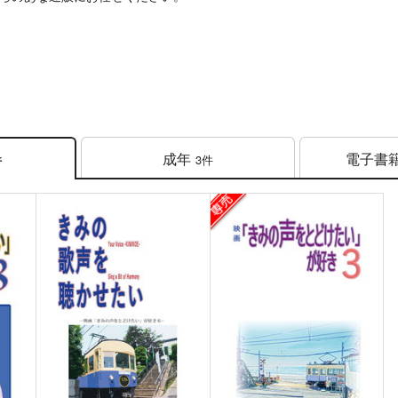
成年
電子書
3件
件