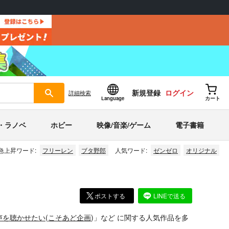
新規登録
ログイン
詳細
検索
Language
カート
・ラノベ
ホビー
映像/音楽/ゲーム
電子書籍
急上昇ワード:
フリーレン
ブタ野郎
人気ワード:
ゼンゼロ
オリジナル
ポストする
LINEで送る
声を聴かせたい
(
こそあど企画
)」
など
に関する人気作品を多