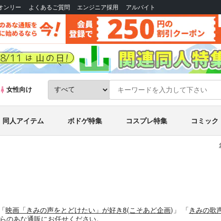
Bオンリー
よくあるご質問
エンジニア採用
アルバイト
女性向け
同人アイテム
ボドゲ特集
コスプレ特集
コミック
「
映画「きみの声をとどけたい」が好き8
(
こそあど企画
)」
「
きみの歌
らのあな通販にお任せください。