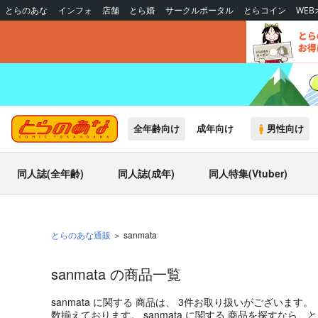
とらのあな
インフォ
店舗
とら婚
サークルポータル
とらコイン
WE
全年齢向け
成年向け
男性向け
同人誌(全年齢)
同人誌(成年)
同人特集(Vtuber)
とらのあな通販
sanmata
sanmata の商品一覧
sanmata
に関する
商品
は、
3
件お取り扱いがございます。
数揃えております。
sanmata
に関する
商品
を探すなら、と