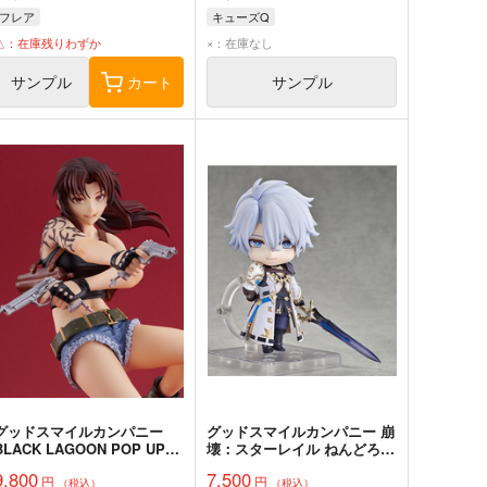
フレア
キューズQ
△：在庫残りわずか
×：在庫なし
サンプル
カート
サンプル
グッドスマイルカンパニー
グッドスマイルカンパニー 崩
BLACK LAGOON POP UP
壊：スターレイル ねんどろい
PARADE レヴィ L size 完成
ど ファイノン 完成品
9,800
7,500
円
円
品
（税込）
（税込）