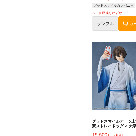
グッドスマイルカンパニー
△：在庫残りわずか
サンプル
カ
グッドスマイルアーツ上
豪ストレイドッグス 太
着物Ver. 完成品
15,500
円
（税込）