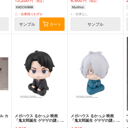
円
円
（税込）
（税込）
KADOKAWA
Myethos
△：在庫残りわずか
×：在庫なし
サンプル
カート
サンプル
ル カ
メガハウス るかっぷ 映画
メガハウス るかっぷ 映画
ウ
「鬼太郎誕生 ゲゲゲの謎」
「鬼太郎誕生 ゲゲゲの謎」
水木 完成品
鬼太郎の父 完成品