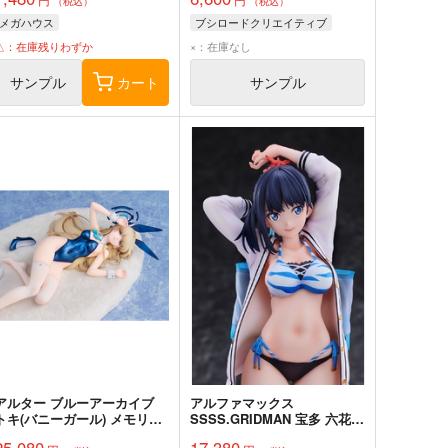
妖しく光る！？蓄光Ver. 完成
（税込）
（税込）
品
メガハウス
ブシロードクリエイティブ
△：在庫残りわずか
×：在庫なし
サンプル
カート
サンプル
アルター ブルーアーカイブ
アルファマックス
トキ(バニーガール) メモリア
SSSS.GRIDMAN 宝多 六花
ルロビーVer. 完成品
完成品
25,080
17,380