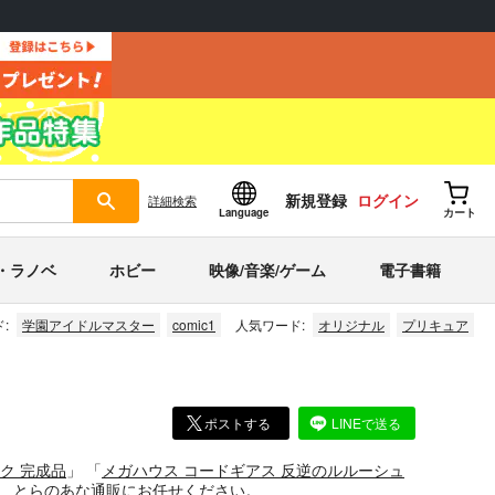
新規登録
ログイン
詳細
検索
Language
カート
・ラノベ
ホビー
映像/音楽/ゲーム
電子書籍
:
学園アイドルマスター
comic1
人気ワード:
オリジナル
プリキュア
ポストする
LINEで送る
ク 完成品
」
「
メガハウス コードギアス 反逆のルルーシュ
、とらのあな通販にお任せください。