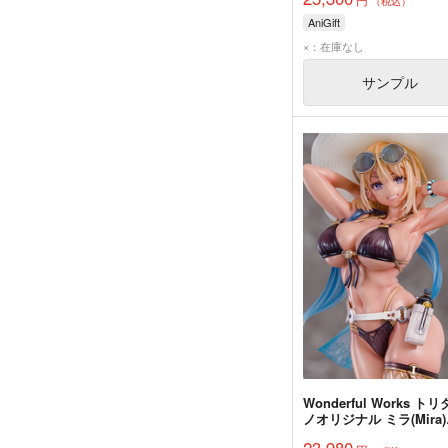
（税込）
AniGift
×：在庫なし
サンプル
Wonderful Works ト
ノオリジナル ミラ(Mira)
Sunset Ver. 完成品
23,980