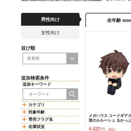
男性向け
全年齢
605
女性向け
並び順
追加検索条件
追加キーワード
カテゴリ
対象年齢
メガハウス コードギアス
専売フラグ名
逆のルルーシュ るかっぷ
木スザク 完成品
在庫状況
4,620
円
（税込）