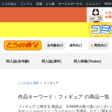
とらのあな
インフォ
店舗
とら婚
サークルポータル
とらコイン
WE
全年齢向け
成年向け
男性向け
同人誌(全年齢)
同人誌(成年)
同人特集(Vtuber)
とらのあな通販
フィギュア
作品キーワード：フィギュア の商品一覧
フィギュア
に関する
商品
は、
6,059
件お取り扱いがござい
るかっぷ ルルーシュ・ランペルージ 完成品
」
など
に関す