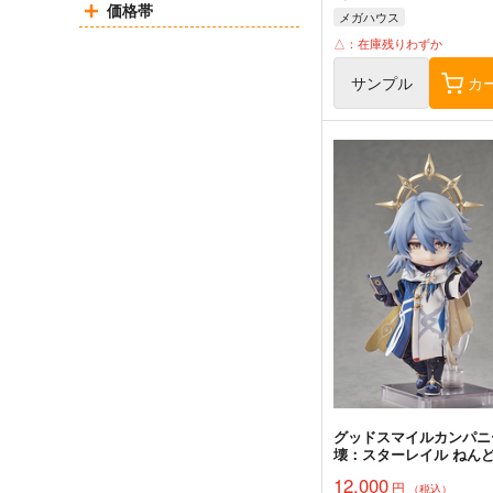
価格帯
メガハウス
△：在庫残りわずか
サンプル
カ
グッドスマイルカンパニ
壊：スターレイル ねん
どどーる サンデー 完成
12,000
円
（税込）