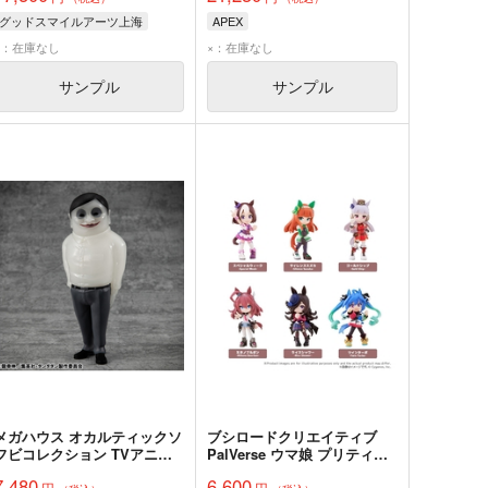
グッドスマイルアーツ上海
APEX
×：在庫なし
×：在庫なし
サンプル
サンプル
メガハウス オカルティックソ
ブシロードクリエイティブ
フビコレクション TVアニメ
PalVerse ウマ娘 プリティー
『ダンダダン』 セルポ星人
ダービー vol.1 BOX
7,480
6,600
円
円