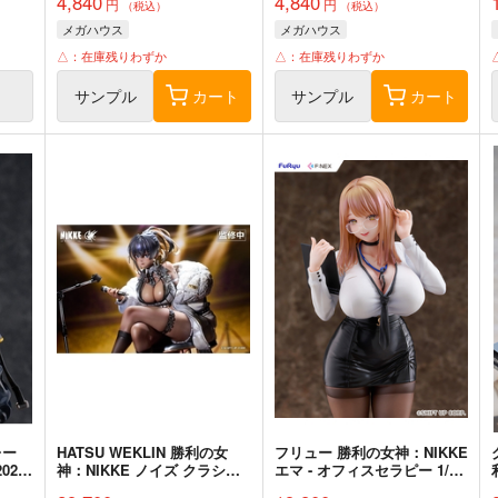
4,840
4,840
円
円
（税込）
（税込）
メガハウス
メガハウス
△：在庫残りわずか
△：在庫残りわずか
サンプル
カート
サンプル
カート
レー
HATSU WEKLIN 勝利の女
フリュー 勝利の女神：NIKKE
024
神：NIKKE ノイズ クラシッ
エマ - オフィスセラピー 1/7
クディーバ 完成品
スケール 完成品