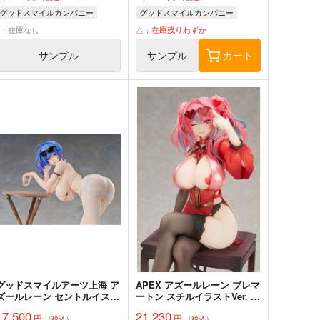
グッドスマイルカンパニー
グッドスマイルカンパニー
×：在庫なし
△：在庫残りわずか
サンプル
サンプル
カート
グッドスマイルアーツ上海 ア
APEX アズールレーン ブレマ
ズールレーン セントルイス
ートン スチルイラストVer. 完
水着Ver. 完成品
成品
17,500
21,230
円
円
（税込）
（税込）