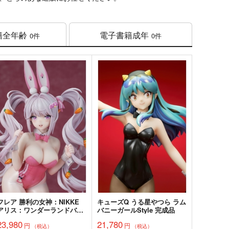
籍
全年齢
電子書籍
成年
0件
0件
フレア 勝利の女神：NIKKE
キューズQ うる星やつら ラム
アリス：ワンダーランドバニ
バニーガールStyle 完成品
ー 完成品
23,980
21,780
円
円
（税込）
（税込）