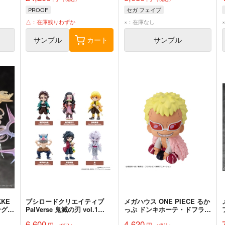
PROOF
セガ フェイブ
△：在庫残りわずか
×：在庫なし
サンプル
カート
サンプル
KKE
ブシロードクリエイティブ
メガハウス ONE PIECE るか
ング
PalVerse 鬼滅の刃 vol.1
っぷ ドンキホーテ・ドフラミ
BOX
ンゴ 完成品
6,600
4,620
円
円