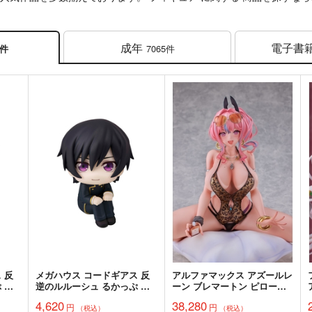
成年
電子書
7065件
9件
 反
メガハウス コードギアス 反
アルファマックス アズールレ
 枢
逆のルルーシュ るかっぷ ル
ーン ブレマートン ピロー・
ルーシュ・ランペルージ 完成
コンサルテーション ver. 完成
4,620
38,280
円
円
品
品
（税込）
（税込）