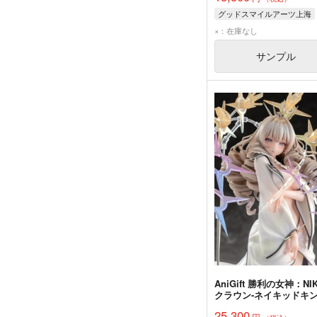
グッドスマイルアーツ上海
×：在庫なし
サンプル
AniGift 勝利の女神：NI
クラウン-ネイキッドキ
完成品
25,300
円