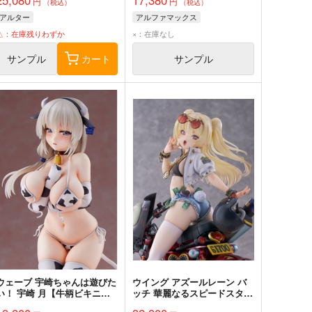
円
円
（税込）
（税込）
アルター
アルファマックス
△：在庫残りわずか
×：在庫なし
サンプル
カート
サンプル
ェーブ 宇崎ちゃんは遊びた
ウイング アズールレーン バ
い！ 宇崎 月【牛柄ビキニ】
ッチ 華麗なるスピードスター
完成品(再販)
完成品