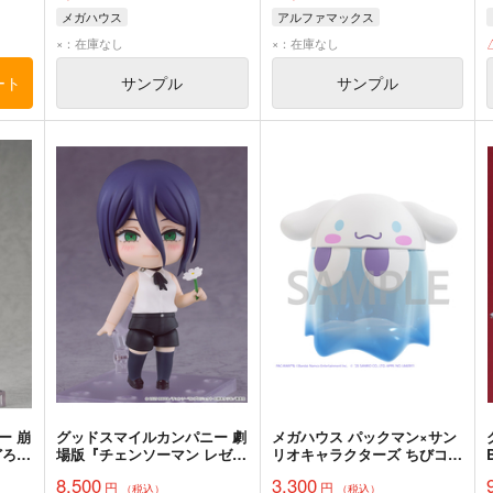
メガハウス
アルファマックス
×：在庫なし
×：在庫なし
ート
サンプル
サンプル
ー 崩
グッドスマイルカンパニー 劇
メガハウス パックマン×サン
どろい
場版『チェンソーマン レゼ
リオキャラクターズ ちびコレ
品
篇』 ねんどろいど レゼ 完成
クトフィギュア デラックス
8,500
3,300
円
円
品
ゴーストシナモロール クリア
（税込）
（税込）