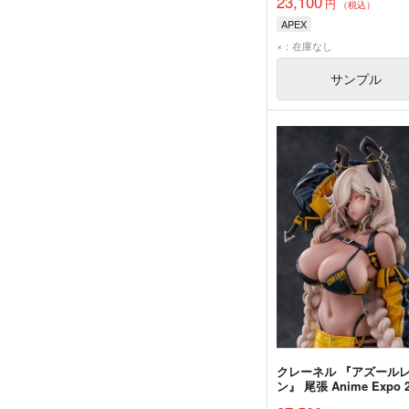
23,100
円
（税込）
APEX
×：在庫なし
サンプル
クレーネル 『アズール
ン』 尾張 Anime Expo 2
Ver. 完成品