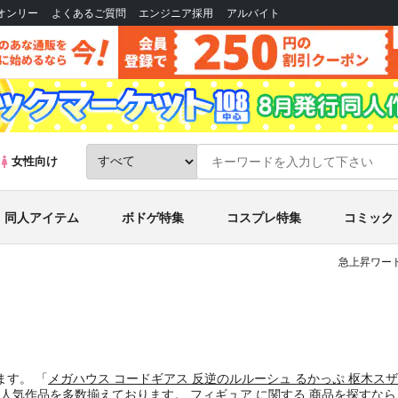
Bオンリー
よくあるご質問
エンジニア採用
アルバイト
女性向け
同人アイテム
ボドゲ特集
コスプレ特集
コミック
急上昇ワード
ます。
「
メガハウス コードギアス 反逆のルルーシュ るかっぷ 枢木スザ
る人気作品を多数揃えております。
フィギュア
に関する
商品
を探すなら