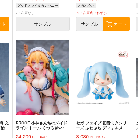
カラーver. 完成品
グッドスマイルカンパニー
メガハウス
×：在庫なし
△：在庫残りわずか
ート
サンプル
サンプル
カート
海 文
PROOF 小林さんちのメイド
セガ フェイブ 初音ミクシリ
宰治
ラゴン トール くつろぎver.
ーズ ふわぷち デフォルメフ
完成品
ィギュア 雪ミク 完成品
24,200
3,080
円
円
（税込）
（税込）