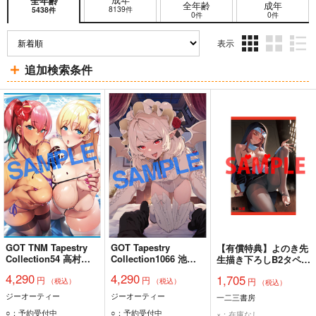
全年齢
全年齢
成年
8139件
5438件
0件
0件
表示
3カ
2カ
1カ
追加検索条件
ラ
ラ
ラ
ム
ム
ム
表
表
表
示
示
示
GOT TNM Tapestry
GOT Tapestry
【有償特典】よのき先
Collection54 高村わ
Collection1066 池内
生描き下ろしB2タペス
む
たぬま
トリー（鬼畜英雄
4,290
4,290
1,705
円
円
円
12）
（税込）
（税込）
（税込）
ジーオーティー
ジーオーティー
一二三書房
○：予約受付中
○：予約受付中
×：在庫なし