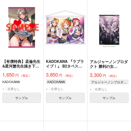
【有償特典】孟倫先生
KADOKAWA 『ラブラ
アルジャーノンプロダ
&星河蟹先生描き下ろ
イブ！』 B2タペスト
クト 勝利の女
しB2タペストリー
リー μ's 凛＆花陽＆真
神:NIKKE B2タペスト
1,650
3,850
3,300
円
円
（僕のカノジョ先生
姫
円
リー リバーレリオB
（税込）
（税込）
（税込）
15）
KADOKAWA
KADOKAWA
アルジャーノンプロダクト
×：在庫なし
×：在庫なし
×：在庫なし
サンプル
サンプル
サンプル