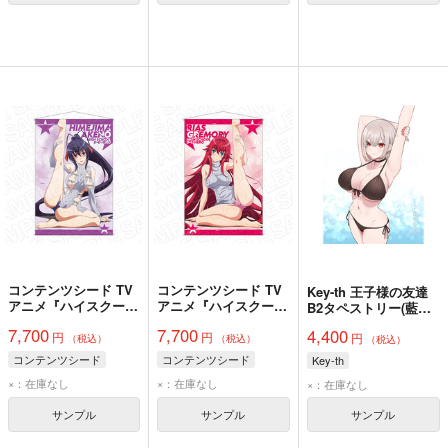
コンテンツシード TV
コンテンツシード TV
Key-th 王子様の友達
アニメ『ハイスクール
アニメ『ハイスクール
B2タペストリー(藍田
D×D HERO』 特大タ
D×D HERO』 特大タ
美明/水着)Wスエード
7,700
7,700
4,400
円
円
ペストリー 姫島朱乃
ペストリー リアス・
円
（税込）
（税込）
（税込）
グレモリー
コンテンツシード
コンテンツシード
Key-th
×：在庫なし
×：在庫なし
×：在庫なし
サンプル
サンプル
サンプル