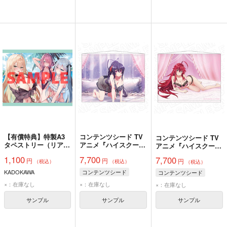
【有償特典】特製A3
コンテンツシード TV
コンテンツシード TV
タペストリー（リアル
アニメ『ハイスクール
アニメ『ハイスクール
ゲーミングライフ！
DxD HERO』 B1タペ
DxD HERO』 B1タペ
1,100
7,700
7,700
円
円
～ゲーム攻略のために
ストリー 姫島朱乃 ナ
円
ストリー リアス・グ
（税込）
（税込）
（税込）
殺される『不死』の俺
イトウェア ver.
レモリー ナイトウェ
KADOKAWA
コンテンツシード
コンテンツシード
だけど、代わりにもら
ア ver.
×：在庫なし
×：在庫なし
える美少女たちのHな
×：在庫なし
ご褒美に困ってます
サンプル
サンプル
サンプル
～）