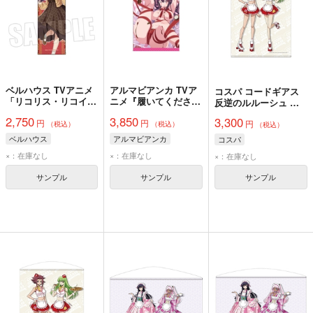
ベルハウス TVアニメ
アルマビアンカ TVア
コスパ コードギアス
「リコリス・リコイ
ニメ『履いてくださ
反逆のルルーシュ 描
ル」 スリムタペスト
い、鷹峰さん』 鷹峰
き下ろし C.C.＆カレ
2,750
3,850
3,300
円
円
リー 錦木 千束(読書)
高嶺 B2タペストリー
円
ン B2タペストリー ア
（税込）
（税込）
（税込）
メリカンダイナーVer.
ベルハウス
アルマビアンカ
コスパ
×：在庫なし
×：在庫なし
×：在庫なし
サンプル
サンプル
サンプル