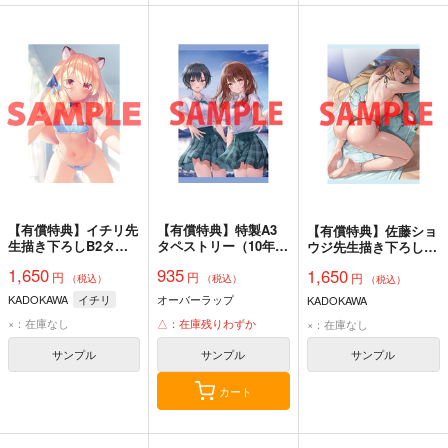
【有償特典】イチリ先
【有償特典】特製A3
【有償特典】佐藤ショ
生描き下ろしB2タペ
タペストリー（10年ぶ
ウジ先生描き下ろしB2
ストリー（ボクの理想
りに再会したクソガキ
タペストリー（トリア
1,650
935
1,650
円
円
の異世界生活_転生し
は清純美少女JKに成
円
ージX 30）
（税込）
（税込）
（税込）
たらケモ耳娘だらけの
長していた 2）
KADOKAWA
イチリ
オーバーラップ
KADOKAWA
世界でハーレムに 1）
×：在庫なし
△：在庫残りわずか
×：在庫なし
サンプル
サンプル
サンプル
カート