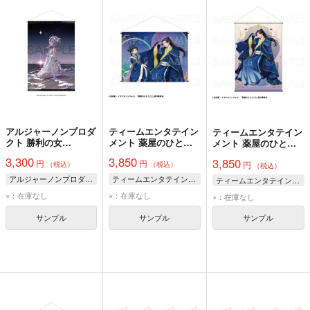
アルジャーノンプロダ
ティームエンタテイン
ティームエンタテイン
クト 勝利の女
メント 薬屋のひとり
メント 薬屋のひとり
神:NIKKE B2タペスト
ごと 星空 ver. B2タペ
ごと 星空 ver. B2タペ
3,300
3,850
3,850
円
円
リー リバーレリオA
ストリー【猫猫&壬
円
ストリー【壬氏】
（税込）
（税込）
（税込）
氏】
アルジャーノンプロダクト
ティームエンタテインメント
ティームエンタテインメント
×：在庫なし
×：在庫なし
×：在庫なし
サンプル
サンプル
サンプル