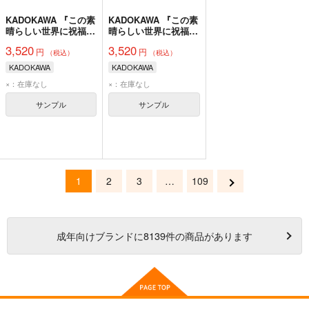
KADOKAWA 『この素
KADOKAWA 『この素
晴らしい世界に祝福
晴らしい世界に祝福
を！』 バレンタイン
を！』 バレンタイン
3,520
3,520
円
円
2026 描きおろしB2タ
2026 描きおろしB2タ
（税込）
（税込）
ペストリー めぐみん
ペストリー ダクネス
KADOKAWA
KADOKAWA
ストリー アクア
×：在庫なし
×：在庫なし
サンプル
サンプル
1
2
3
…
109
成年
向けブランドに
8139
件の商品があります