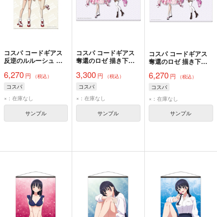
コスパ コードギアス
コスパ コードギアス
コスパ コードギアス
反逆のルルーシュ 描
奪還のロゼ 描き下ろ
奪還のロゼ 描き下ろ
き下ろし C.C.＆カレ
し サクヤ＆キャサリ
し サクヤ＆キャサリ
6,270
3,300
6,270
円
円
ン 100cmタペストリ
ン B2タペストリー 和
円
ン 100cmタペストリ
（税込）
（税込）
（税込）
ー アメリカンダイナ
風メイドVer.
ー 和風メイドVer.
コスパ
コスパ
コスパ
ーVer.
×：在庫なし
×：在庫なし
×：在庫なし
サンプル
サンプル
サンプル