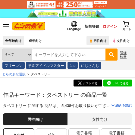
新規登録
ログイン
Language
カート
全年齢向け
成年向け
男性向け
女性向け
詳細
検索
フリーレン
学園アイドルマスター
fate
にじさんじ
とらのあな通販
タペストリー
ポストする
LINEで送る
作品キーワード：タペストリー の商品一覧
タペストリー
に関する
商品
は、
5,438
件お取り扱いがございます。
「
GOT
続きを読む
男性向け
女性向け
電子書籍
電子書籍
成年