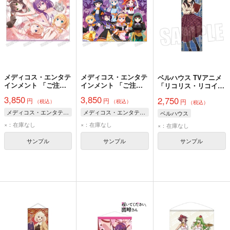
メディコス・エンタテ
メディコス・エンタテ
ベルハウス TVアニメ
インメント 「ご注文
インメント 「ご注文
「リコリス・リコイ
はうさぎですか？」
はうさぎですか？」
ル」 スリムタペスト
3,850
3,850
2,750
円
円
B2タペストリー【A】
描き下ろしB2タペス
円
リー 井ノ上 たきな(読
（税込）
（税込）
（税込）
トリー【ハロウィン
書)
メディコス・エンタテインメント
メディコス・エンタテインメント
ベルハウス
ver.】
×：在庫なし
×：在庫なし
×：在庫なし
サンプル
サンプル
サンプル