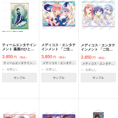
ティームエンタテイン
メディコス・エンタテ
メディコス・エンタテ
メント 薬屋のひとり
インメント 「ご注文
インメント 「ご注文
ごと 星空 ver. B2タペ
はうさぎですか？」
はうさぎですか？」
3,850
3,850
3,850
円
円
ストリー【猫猫】
B2タペストリー【C】
円
B2タペストリー【B】
（税込）
（税込）
（税込）
ティームエンタテインメント
メディコス・エンタテインメント
メディコス・エンタテインメント
×：在庫なし
×：在庫なし
×：在庫なし
サンプル
サンプル
サンプル