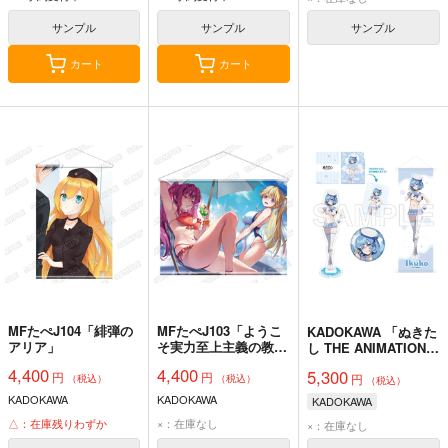
サンプル
サンプル
サンプル
カート
カート
MFたぺJ104「緋弾の
MFたぺJ103「ようこ
KADOKAWA 「ぬきた
アリア」
そ実力至上主義の教室
し THE ANIMATION」
へ 3年生編」
真夏の夢セット マリ
4,400
4,400
5,300
円
円
円
ンセーラー水着ver. 女
（税込）
（税込）
（税込）
部田 郁子
KADOKAWA
KADOKAWA
KADOKAWA
△：在庫残りわずか
×：在庫なし
×：在庫なし