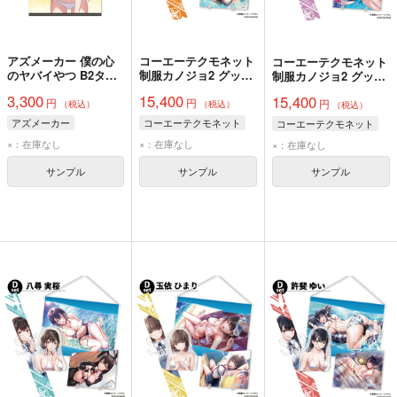
アズメーカー 僕の心
コーエーテクモネット
コーエーテクモネット
のヤバイやつ B2タペ
制服カノジョ2 グッズ
制服カノジョ2 グッズ
ストリーA [山田杏奈]
セットD 古賀希望
セットD 桃尻芹香
3,300
15,400
15,400
円
円
円
（税込）
（税込）
（税込）
アズメーカー
コーエーテクモネット
コーエーテクモネット
×：在庫なし
×：在庫なし
×：在庫なし
サンプル
サンプル
サンプル