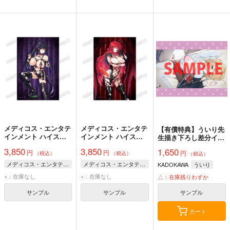
メディコス・エンタテ
メディコス・エンタテ
【有償特典】ういり先
インメント ハイスク
インメント ハイスク
生描き下ろし差分イラ
ールD×D 描き下ろし
ールD×D 描き下ろし
ストB2タペストリー
3,850
3,850
1,650
円
円
B2タペストリー【ボ
B2タペストリー【ボ
円
（この恋、おくちにあ
（税込）
（税込）
（税込）
ンデージver.】2姫島
ンデージver.】1リア
いますか？ ～優等生
メディコス・エンタテインメント
メディコス・エンタテインメント
KADOKAWA
ういり
朱乃
ス・グレモリー
の白姫さんは問題児の
×：在庫なし
×：在庫なし
△：在庫残りわずか
俺と毎日キスしてる
～）
サンプル
サンプル
サンプル
カート