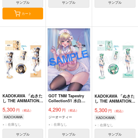
サンプル
サンプル
サンプル
カート
KADOKAWA 「ぬきた
GOT TNM Tapestry
KADOKAWA 「ぬきた
し THE ANIMATION」
Collection51 水白し
し THE ANIMATION」
真夏の夢セット マリ
ずく
真夏の夢セット マリ
5,300
4,290
5,300
円
円
ンセーラー水着ver. 糺
円
ンセーラー水着ver. 冷
（税込）
（税込）
（税込）
川 礼
泉院 桐香
KADOKAWA
ジーオーティー
KADOKAWA
×：在庫なし
×：在庫なし
×：在庫なし
サンプル
サンプル
サンプル