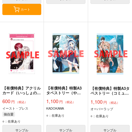
カート
【有償特典】アクリル
【有償特典】特製A3
【有償特典】特製A3タ
カード（いっしょのお
タペストリー（や
ペストリー（コミュ障
墓に入ろうね）
ぁ“登校”に挑めニンゲ
高校生、ダンジョンに
600
1,100
1,100
円
円
ン ～ゲーマー共は武
円
行く 1 ～覚醒した無自
（税込）
（税込）
（税込）
器を片手に歪んだ校舎
覚チートな冒険者、ク
イースト・プレス
KADOKAWA
オーバーラップ
を踏破する～）
セつよ美少女達ととも
御自愛
○：在庫あり
○：在庫あり
に迷宮攻略します～）
○：在庫あり
サンプル
サンプル
サンプル