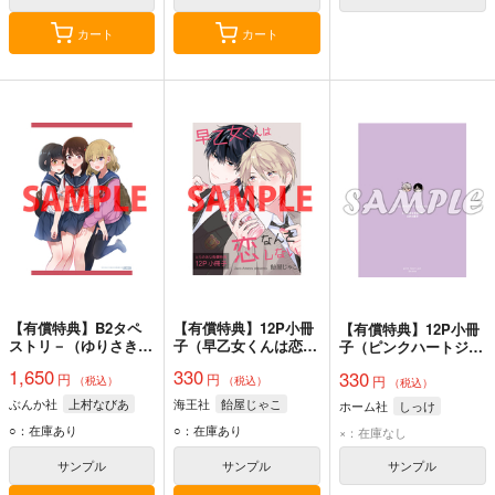
カート
カート
【有償特典】B2タペ
【有償特典】12P小冊
【有償特典】12P小冊
ストリ－（ゆりさき・
子（早乙女くんは恋な
子（ピンクハートジャ
とらいあんぐる ヤン
んてしない）
ム beat 2）
1,650
330
330
円
円
デレ幼なじみとガチユ
円
（税込）
（税込）
（税込）
リ留学生に求愛され
ぶんか社
上村なびあ
海王社
飴屋じゃこ
ホーム社
しっけ
て、百合の花園が満開
○：在庫あり
○：在庫あり
です！？）
×：在庫なし
サンプル
サンプル
サンプル