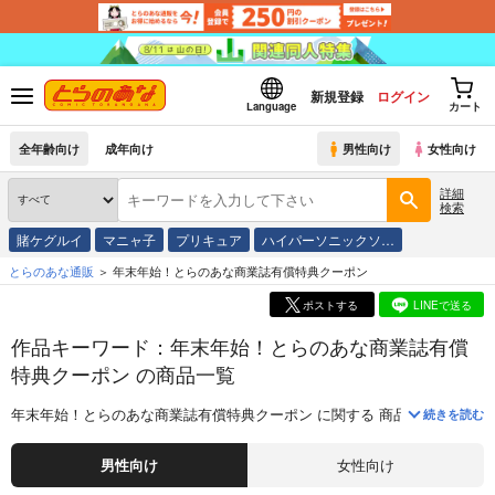
新規登録
ログイン
Language
カート
全年齢向け
成年向け
男性向け
女性向け
詳細
検索
賭ケグルイ
マニャ子
プリキュア
ハイパーソニックソ…
とらのあな通販
年末年始！とらのあな商業誌有償特典クーポン
ポストする
LINEで送る
作品キーワード：年末年始！とらのあな商業誌有償
特典クーポン の商品一覧
年末年始！とらのあな商業誌有償特典クーポン
に関する
商品
は、
175
件お
続きを読む
男性向け
女性向け