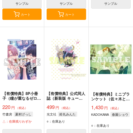
サンプル
サンプル
サンプル
カート
カート
【有償特典】8P小冊
【有償特典】公式同人
【有償特典】ミニブラ
子（瞳が重なるゼロセ
誌（新装版 キューピ
ンケット（佐々木と宮
ンチ）
ッドに落雷・新装版
野 10（公式同人誌付
220
499
1,430
円
円
キューピッドに落雷
円
き特装版・通常版））
（税込）
（税込）
（税込）
追撃）
竹書房
夏村げっし
光文社
鈴丸みんた
KADOKAWA
春園ショウ
△：在庫残りわずか
○：在庫あり
○：在庫あり