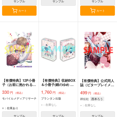
サンプル
サンプル
サンプル
カート
カート
【有償特典】12P小冊
【有償特典】収納BOX
【有償特典】公式同人
子（お前に抱かれるな
＆小冊子(錆のゆめ 左
誌（ビタープレイメイ
んて聞いてない！～ハ
右)
ト 3）
330
1,760
499
円
円
マった男はAV男優 3）
円
（税込）
（税込）
（税込）
モバイルメディアリサーチ
プランタン出版
祥伝社
西本ろう
×：在庫なし
×：在庫なし
○：在庫あり
サンプル
サンプル
サンプル