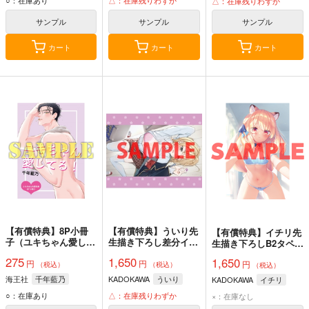
○：在庫あり
△：在庫残りわずか
△：在庫残りわずか
サンプル
サンプル
サンプル
カート
カート
カート
【有償特典】8P小冊
【有償特典】ういり先
【有償特典】イチリ先
子（ユキちゃん愛して
生描き下ろし差分イラ
生描き下ろしB2タペス
る!）
ストB2タペストリー
トリー（ボクの理想の
275
1,650
1,650
円
円
（この恋、おくちにあ
円
異世界生活_転生した
（税込）
（税込）
（税込）
いますか？ ～優等生
らケモ耳娘だらけの世
海王社
千年藍乃
KADOKAWA
ういり
KADOKAWA
イチリ
の白姫さんは問題児の
界でハーレムに 1）
○：在庫あり
△：在庫残りわずか
俺と毎日キスしてる
×：在庫なし
～）