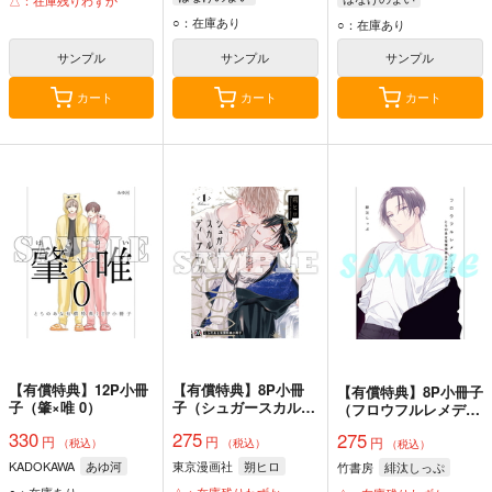
△：在庫残りわずか
○：在庫あり
○：在庫あり
サンプル
サンプル
サンプル
カート
カート
カート
【有償特典】12P小冊
【有償特典】8P小冊
【有償特典】8P小冊子
子（肇×唯 0）
子（シュガースカルと
（フロウフルレメディ
ディープキス 1）
下）
330
275
275
円
円
円
（税込）
（税込）
（税込）
KADOKAWA
あゆ河
東京漫画社
朔ヒロ
竹書房
緋汰しっぷ