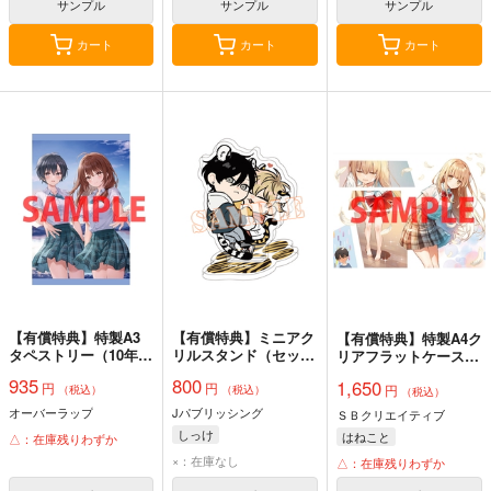
サンプル
サンプル
サンプル
カート
カート
カート
【有償特典】特製A3
【有償特典】ミニアク
【有償特典】特製A4ク
タペストリー（10年ぶ
リルスタンド（セック
リアフラットケース
りに再会したクソガキ
スドロップ 2）
（お隣の天使様にいつ
935
800
1,650
円
円
は清純美少女JKに成
円
の間にか駄目人間にさ
（税込）
（税込）
（税込）
長していた 2）
れていた件 8）
オーバーラップ
Jパブリッシング
ＳＢクリエイティブ
しっけ
はねこと
△：在庫残りわずか
×：在庫なし
△：在庫残りわずか