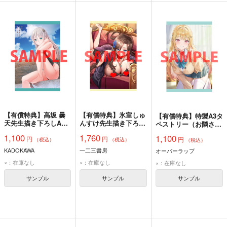
【有償特典】高坂 曇
【有償特典】氷室しゅ
【有償特典】特製A3タ
天先生描き下ろしA3
んすけ先生描き下ろし
ペストリー（お隣さん
タペストリー（拝啓…
B2タペストリー（は
のギャルが僕を惚れさ
1,100
1,760
1,100
円
円
殺し屋さんと結婚しま
にとらっ！～召喚勇者
円
せたくて全力すぎる
（税込）
（税込）
（税込）
した 8）
をハメるハニートラッ
1）
KADOKAWA
一二三書房
オーバーラップ
プ包囲網～ 7）
×：在庫なし
×：在庫なし
×：在庫なし
サンプル
サンプル
サンプル