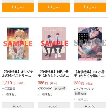
カート
カート
カート
【有償特典】オリジナ
【有償特典】16P小冊
【有償特典】12P小冊
ルA3タペストリー
子（あらしといぶき
子（かたくな清にぃの
（学年一の金髪碧眼美
2）
訳ありオトナ彼氏）
1,210
385
330
円
円
少女に勉強を教えるこ
円
（税込）
（税込）
（税込）
とになりました 2）
一二三書房
KADOKAWA
あおの晴
Jパブリッシング
鮭田ねね
○：在庫あり
○：在庫あり
×：在庫なし
サンプル
サンプル
サンプル