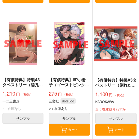
【有償特典】特製A3
【有償特典】8P小冊
【有償特典】特製A3タ
タペストリー（秘孔術
子（ゴーストピンク・
ペストリー（倒れた婦
師の僕、ダンジョン学
キラー）
人を救ったご褒美は、
1,210
275
1,100
円
円
園で美少女たちのツボ
円
娘の美人双子とのお付
（税込）
（税込）
（税込）
を攻略する ～チート
き合いでした。2）
一二三書房
三交社
dotsuco
KADOKAWA
スキルでいつの間にか
×：在庫なし
○：在庫あり
最強美少女ハーレムの
△：在庫残りわずか
主になってました～
サンプル
サンプル
サンプル
1）
カート
カート