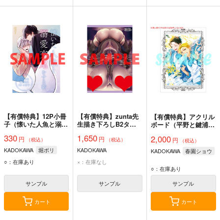
【有償特典】12P小冊
【有償特典】zunta先
【有償特典】アクリル
子（懐いた人魚と溺愛
生描き下ろしB2タペ
ボード（平野と鍵浦
交尾をする話）
ストリー（転生コロシ
6）
330
1,650
2,000
円
円
アム 6（特装版・通常
円
（税込）
（税込）
（税込）
版））
KADOKAWA
堀ボリ
KADOKAWA
KADOKAWA
春園ショウ
○：在庫あり
×：在庫なし
○：在庫あり
サンプル
サンプル
サンプル
カート
カート