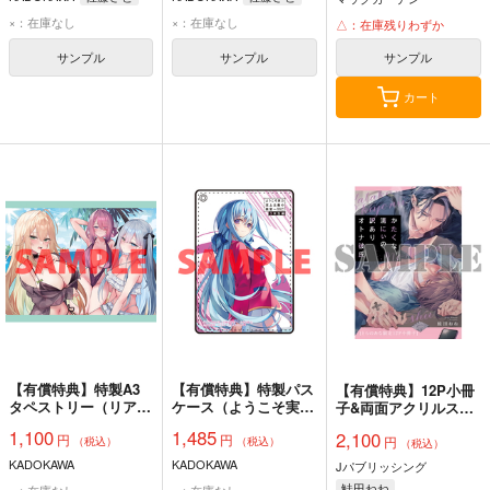
×：在庫なし
×：在庫なし
△：在庫残りわずか
サンプル
サンプル
サンプル
カート
【有償特典】特製A3
【有償特典】特製パス
【有償特典】12P小冊
タペストリー（リアル
ケース（ようこそ実力
子&両面アクリルスタ
ゲーミングライフ！
至上主義の教室へ 3
ンドセット（かたくな
1,100
1,485
2,100
円
円
～ゲーム攻略のために
年生編3）
円
清にぃの訳ありオトナ
（税込）
（税込）
（税込）
殺される『不死』の俺
彼氏）
KADOKAWA
KADOKAWA
Jパブリッシング
だけど、代わりにもら
鮭田ねね