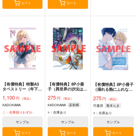
カート
カート
【有償特典】特製A3
【有償特典】8P小冊
【有償特典】8P小冊子
タペストリー（年下の
子（異世界の沙汰は社
（溺れる熱にふれない
女性教官に今日も叱っ
畜次第 7）
で）
1,100
275
275
円
円
ていただけた 2）
円
（税込）
（税込）
（税込）
KADOKAWA
KADOKAWA
采和輝
竹書房
青木らき
△：在庫残りわずか
○：在庫あり
○：在庫あり
サンプル
サンプル
サンプル
カート
カート
カート