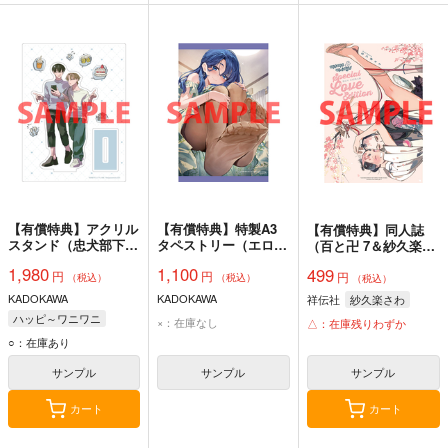
【有償特典】アクリル
【有償特典】特製A3
【有償特典】同人誌
スタンド（忠犬部下と
タペストリー（エロ漫
（百と卍 7＆紗久楽さ
ツンデレ少尉）
画の悪役に転生した俺
わ画集 纏 -まとひ-）
1,980
1,100
499
円
円
が、寝取らなくても幸
円
（税込）
（税込）
（税込）
せになる方法 2）
KADOKAWA
KADOKAWA
祥伝社
紗久楽さわ
ハッピ～ワニワニ
×：在庫なし
△：在庫残りわずか
○：在庫あり
サンプル
サンプル
サンプル
カート
カート