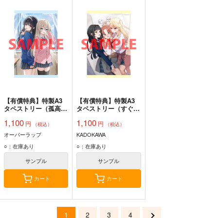
【有償特典】特製A3
【有償特典】特製A3
タペストリー（孤高の
タペストリー（すぐケ
華と呼ばれる英国美少
ンカする都会ギャルと
1,100
1,100
円
円
女、義妹になったら不
京美人を仲直りさせた
（税込）
（税込）
器用に甘えてきた 4）
いだけなのに！（※わ
オーバーラップ
KADOKAWA
たしを取り合うのはや
○：在庫あり
○：在庫あり
めなさい！））
サンプル
サンプル
カート
カート
1
2
3
4