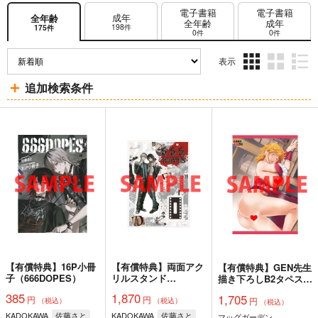
電子書籍
電子書籍
成年
全年齢
全年齢
成年
198件
175件
0件
0件
表示
3カ
2カ
1カ
追加検索条件
ラ
ラ
ラ
ム
ム
ム
表
表
表
示
示
示
【有償特典】16P小冊
【有償特典】両面アク
【有償特典】GEN先生
子（666DOPES）
リルスタンド
描き下ろしB2タペスト
（666DOPES）
リー（侯爵嫡男好色物
385
1,870
1,705
円
円
円
語 ～異世界ハーレム
（税込）
（税込）
（税込）
英雄戦記～ 9）
KADOKAWA
佐藤さと
KADOKAWA
佐藤さと
マッグガーデン