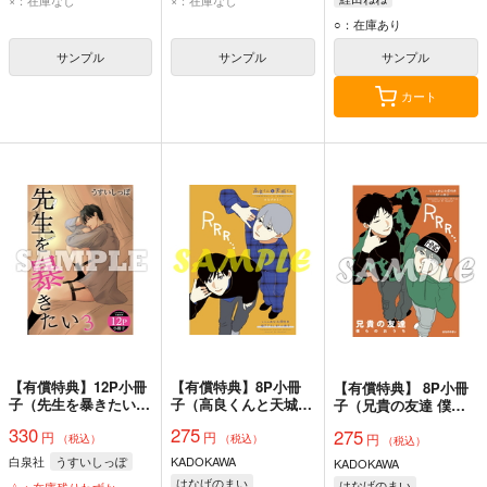
×：在庫なし
×：在庫なし
える美少女たちのHな
ご褒美に困ってます
○：在庫あり
～）
サンプル
サンプル
サンプル
カート
【有償特典】12P小冊
【有償特典】8P小冊
【有償特典】 8P小冊
子（先生を暴きたい
子（高良くんと天城く
子（兄貴の友達 僕ら
3）
ん 5）
のおうち）
330
275
275
円
円
円
（税込）
（税込）
（税込）
白泉社
うすいしっぽ
KADOKAWA
KADOKAWA
はなげのまい
はなげのまい