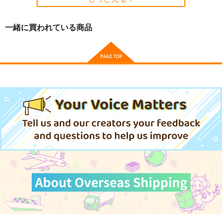
一緒に買われている商品
【有償特典】特製B2
【有償特典】8P小冊
【有償特典】16P小冊
タペストリー
子（泣くは花模様）
子（しょうがないけど
（Sky Tone 泉
愛おしい）
KADOKAWA
大洋図書
ホーム社
彩 Art Works）
1,650
275
385
円
円
円
（税込）
（税込）
（税込）
サンプル
サンプル
サンプル
作品詳細
作品詳細
作品詳細