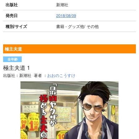
出版社
新潮社
発売日
2018/08/09
種別/サイズ
書籍 - グッズ他/ その他
極主夫道
全年齢
極主夫道 1
出版社：
新潮社
著者
：
おおのこうすけ