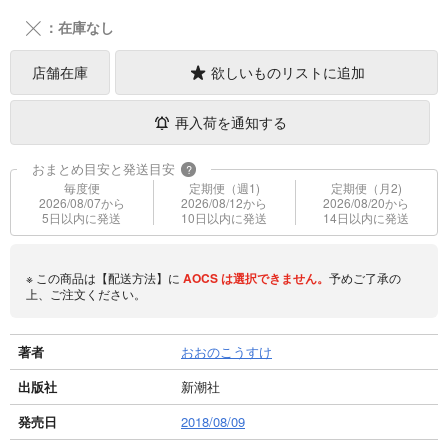
╳
：在庫なし
店舗在庫
欲しいものリストに追加
再入荷を通知する
おまとめ目安と発送目安
?
毎度便
定期便（週1)
定期便（月2)
2026/08/07から
2026/08/12から
2026/08/20から
5日以内に発送
10日以内に発送
14日以内に発送
※ この商品は【配送方法】に
AOCS
は選択できません。
予めご了承の
上、ご注文ください。
著者
おおのこうすけ
出版社
新潮社
発売日
2018/08/09