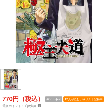
770円（税込）
AOCS
不可
12人が欲しい物リスト登録中
7
通販ポイント：
pt獲得
？