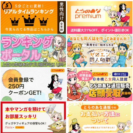
【有償特典】12P小冊
【有償特典】12P小冊
【有償特典】12P小冊
子（強火ヲタ、推しと
子（新装版 秘め婿）
子（恋人がウブすぎて
セフレになる。）
困る 2）
海王社
双葉社
KADOKAWA
330
330
330
円
円
円
（税込）
（税込）
（税込）
サンプル
サンプル
サンプル
作品詳細
作品詳細
作品詳細