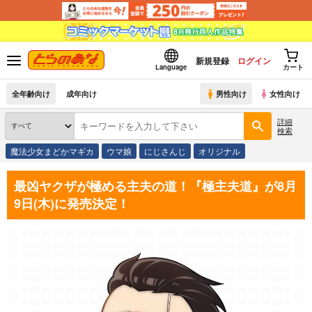
新規登録
ログイン
Language
カート
全年齢向け
成年向け
男性向け
女性向け
詳細
検索
魔法少女まどかマギカ
ウマ娘
にじさんじ
オリジナル
最凶ヤクザが極める主夫の道！『極主夫道』が8月
9日(木)に発売決定！