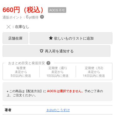
660円（税込）
AOCS
不可
6
通販ポイント：
pt獲得
？
╳
：在庫なし
店舗在庫
欲しいものリストに追加
再入荷を通知する
おまとめ目安と発送目安
?
毎度便
定期便（週1)
定期便（月2)
未定から
未定から
未定から
5日以内に発送
10日以内に発送
14日以内に発送
※ この商品は【配送方法】に
AOCS
は選択できません。
予めご了承の
上、ご注文ください。
著者
おおのこうすけ