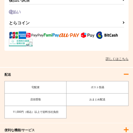
【有償特典】
【有償特典】特製A3
【有償特典】アクリル
KAKERU先生描き下
タペストリー（恋する
コースター（なつめさ
ろしB2タペストリー
少女にささやく愛は、
んは開花（ほころ）び
マッグガーデン
ＳＢクリエイティブ
新書館
(ふかふかダンジョン
みそひともじだけあれ
たい）
攻略記～俺の異世界転
ばいい 2）
1,650
1,100
680
円
円
円
とらコイン
（税込）
（税込）
（税込）
生冒険譚～ 15)
サンプル
サンプル
サンプル
作品詳細
作品詳細
作品詳細
詳しくはこちら
配送
宅配便
ポスト投函
店頭受取
おまとめ配送
11,000円（税込）以上で送料当社負担
【有償特典】台座付き
【有償特典】アクリル
【有償特典】12P小冊
アクリルコースター
スタンド（続・ずるい
子（藍より愛し）
便利な機能/サービス
（狼への嫁入り ～異
男に拾われました 3）