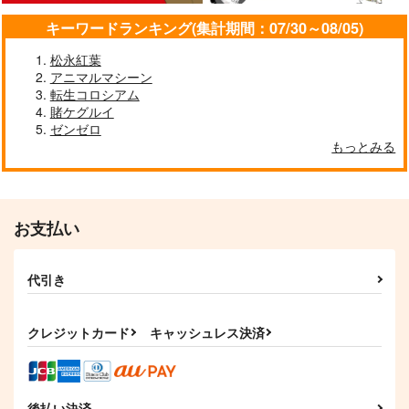
キーワードランキング(集計期間：07/30～08/05)
【有償特典】
【有償特典】アクリル
【有償特典】16P小冊
TwinBox先生描き下
スタンド（映画 ギヴ
子（箱庭のアンバー）
松永紅葉
ろしB2タペストリー
ン コンプリートガイ
KADOKAWA
KADOKAWA
双葉社
アニマルマシーン
（このシェアハウスは
ドブック MEMORY
転生コロシアム
恋愛禁止なのに、どう
＆
1,705
1,650
385
円
円
円
（税込）
（税込）
（税込）
見ても告白待ちの顔を
MEMORY RECORDS
賭ケグルイ
されています）
）
ゼンゼロ
サンプル
サンプル
サンプル
もっとみる
作品詳細
作品詳細
作品詳細
お支払い
代引き
クレジットカード
キャッシュレス決済
後払い決済