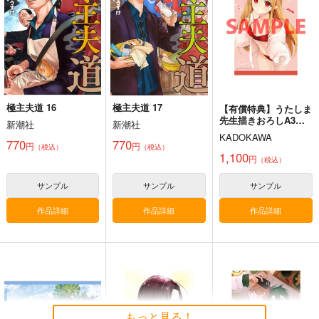
極主夫道 16
極主夫道 17
【有償特典】うたしま
先生描きおろしA3タ
新潮社
新潮社
ペストリー（ふつつか
KADOKAWA
な吸血鬼ですが、末永
770
770
円
円
（税込）
（税込）
くよろしくお願いしま
1,100
円
（税込）
す 2）
サンプル
サンプル
サンプル
作品詳細
作品詳細
作品詳細
もっと見る！