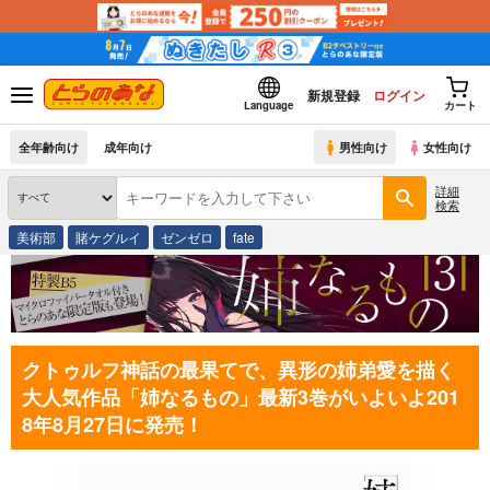
新規登録
ログイン
Language
カート
全年齢向け
成年向け
男性向け
女性向け
詳細
検索
美術部
賭ケグルイ
ゼンゼロ
fate
クトゥルフ神話の最果てで、異形の姉弟愛を描く
大人気作品「姉なるもの」最新3巻がいよいよ201
8年8月27日に発売！