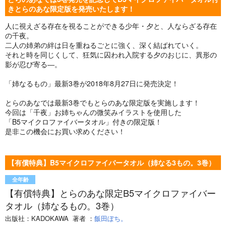
きとらのあな限定版を発売いたします！
人に視えざる存在を視ることができる少年・夕と、人ならざる存在
の千夜。
二人の姉弟の絆は日を重ねるごとに強く、深く結ばれていく。
それと時を同じくして、狂気に囚われ入院する夕のおじに、異形の
影が忍び寄る―。
「姉なるもの」最新3巻が2018年8月27日に発売決定！
とらのあなでは最新3巻でもとらのあな限定版を実施します！
今回は「千夜」お姉ちゃんの微笑みイラストを使用した
「B5マイクロファイバータオル」付きの限定版！
是非この機会にお買い求めください！
【有償特典】B5マイクロファイバータオル（姉なる3もの。3巻）
全年齢
【有償特典】とらのあな限定B5マイクロファイバー
タオル（姉なるもの。3巻）
出版社：
KADOKAWA
著者
：
飯田ぽち。