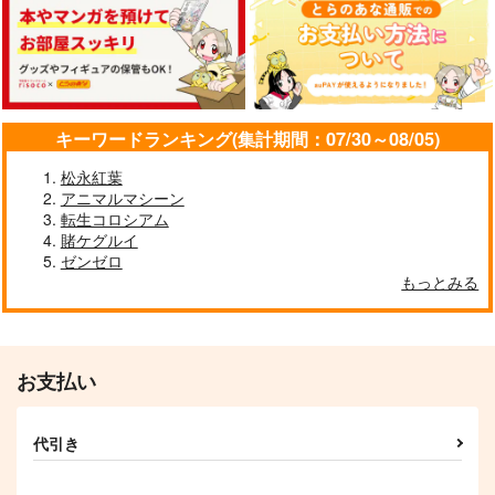
924
円
円
円
（税込）
（税込）
（税込）
サンプル
サンプル
サンプル
作品詳細
作品詳細
作品詳細
キーワードランキング(集計期間：07/30～08/05)
松永紅葉
アニマルマシーン
転生コロシアム
賭ケグルイ
ゼンゼロ
もっとみる
お支払い
妹はカノジョにできな
わたし、二番目の彼女
いのに 5
でいいから。 3
KADOKAWA
KADOKAWA
代引き
968
836
円
円
（税込）
（税込）