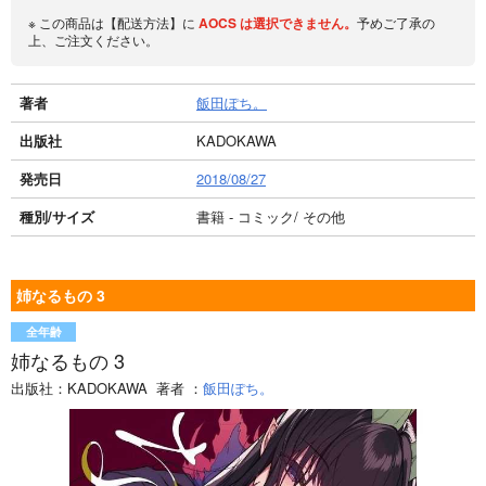
※ この商品は【配送方法】に
AOCS
は選択できません。
予めご了承の
上、ご注文ください。
著者
飯田ぽち。
出版社
KADOKAWA
発売日
2018/08/27
種別/サイズ
書籍 - コミック/ その他
姉なるもの 3
全年齢
姉なるもの 3
出版社：
KADOKAWA
著者
：
飯田ぽち。