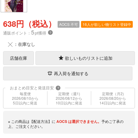
638円（税込）
AOCS
不可
16人が欲しい物リスト登録中
5
通販ポイント：
pt獲得
？
╳
：在庫なし
店舗在庫
欲しいものリストに追加
再入荷を通知する
おまとめ目安と発送目安
?
毎度便
定期便（週1)
定期便（月2)
2026/08/10から
2026/08/12から
2026/08/20から
5日以内に発送
10日以内に発送
14日以内に発送
※ この商品は【配送方法】に
AOCS
は選択できません。
予めご了承の
上、ご注文ください。