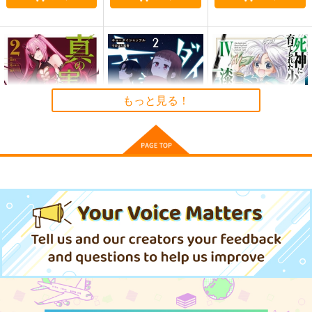
神々に育てられしも
組織の宿敵と結婚した
リビルドワールド 16
の、最強となる 8
らめちゃ甘い 2
KADOKAWA
KADOKAWA
KADOKAWA
924
円
（税込）
836
924
円
円
（税込）
（税込）
サンプル
サンプル
サンプル
もっと見る！
作品詳細
作品詳細
作品詳細
真の実力はギリギリま
キョーダイシャッフ
死神に育てられた少女
で隠していようと思
ル 2
は漆黒の剣を胸に抱
う 2
く 4
KADOKAWA
KADOKAWA
KADOKAWA
737
737
814
円
円
円
（税込）
（税込）
（税込）
サンプル
サンプル
サンプル
カート
カート
カート
悪役貴族として必要な
ぼくは異世界で付与魔
バスタード・ソードマ
それ 5
法と召喚魔法を天秤に
ン 4