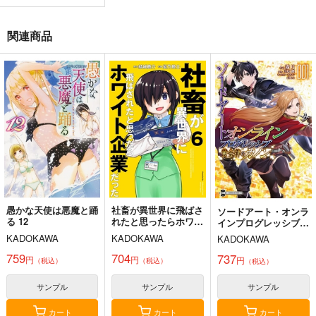
桃の花が散る殺に 1
波よりも穏やかで、星
彗星、ロック・ユー 1
関連商品
よりも青く 1
KADOKAWA
KADOKAWA
KADOKAWA
924
924
円
円
（税込）
（税込）
924
円
（税込）
サンプル
サンプル
サンプル
作品詳細
作品詳細
作品詳細
愚かな天使は悪魔と踊
社畜が異世界に飛ばさ
ソードアート・オンラ
る 12
れたと思ったらホワイ
インプログレッシブ黄
ト企業だった 6
金律のカノン 1
KADOKAWA
KADOKAWA
KADOKAWA
759
704
737
円
円
円
（税込）
（税込）
（税込）
サンプル
サンプル
サンプル
カート
カート
カート