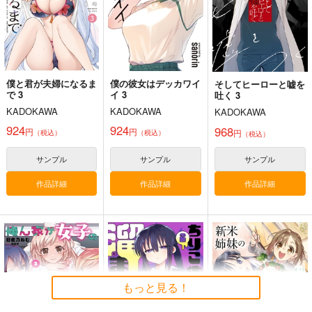
僕と君が夫婦になるま
僕の彼女はデッカワイ
そしてヒーローと嘘を
で 3
イ 3
吐く 3
KADOKAWA
KADOKAWA
KADOKAWA
924
924
968
円
円
円
（税込）
（税込）
（税込）
サンプル
サンプル
サンプル
作品詳細
作品詳細
作品詳細
もっと見る！