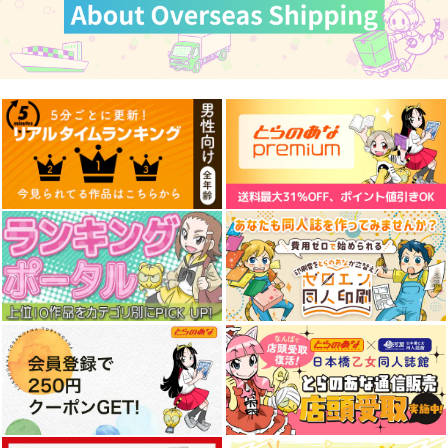
かける 7
KADOKAWA
KADOKAWA
KADOKAWA
968
924
924
円
円
円
（税込）
（税込）
（税込）
サンプル
サンプル
サンプル
作品詳細
作品詳細
作品詳細
青春ブタ野郎はシスコ
コンプ厨、ファンタジ
聖女先生の魔法は進ん
ンアイドルの夢を見な
ー化した現代を行
でる! 2
い 2
く。 1
KADOKAWA
KADOKAWA
KADOKAWA
924
924