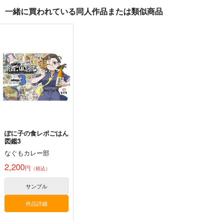
一緒に買われている同人作品または類似商品
俺ん家が女子の溜まり
ちりこ先輩は溜まって
新米姉妹のふたりごは
場になっている件 2
いる。 2
ん 12
KADOKAWA
KADOKAWA
KADOKAWA
924
990
924
円
円
円
（税込）
（税込）
（税込）
サンプル
サンプル
サンプル
作品詳細
作品詳細
作品詳細
ぽに子の食レポごはん
図鑑3
なぐもカレー部
2,200
円
（税込）
サンプル
作品詳細