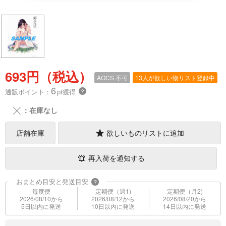
693円（税込）
AOCS
不可
13人が欲しい物リスト登録中
6
通販ポイント：
pt獲得
？
╳
：在庫なし
店舗在庫
欲しいものリストに追加
再入荷を通知する
おまとめ目安と発送目安
?
毎度便
定期便（週1)
定期便（月2)
2026/08/10から
2026/08/12から
2026/08/20から
5日以内に発送
10日以内に発送
14日以内に発送