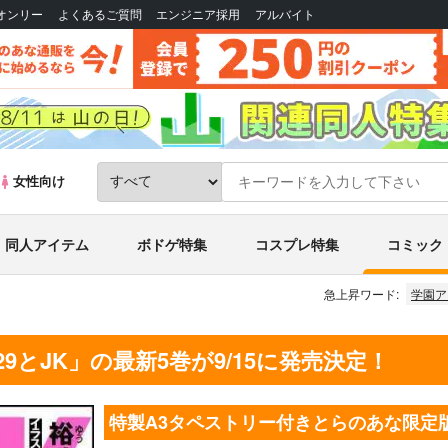
Bオンリー
よくあるご質問
エンジニア採用
アルバイト
女性向け
同人アイテム
ボドゲ特集
コスプレ特集
コミック
急上昇ワード:
学園ア
9とJK」の最新5巻が9/15に発売決定！
特製A3タペストリー付きとらのあな限定