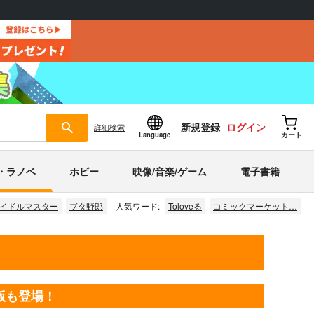
新規登録
ログイン
詳細
検索
Language
カート
・ラノベ
ホビー
映像/音楽/ゲーム
電子書籍
イドルマスター
ブタ野郎
人気ワード:
Toloveる
コミックマーケット…
版も登場！