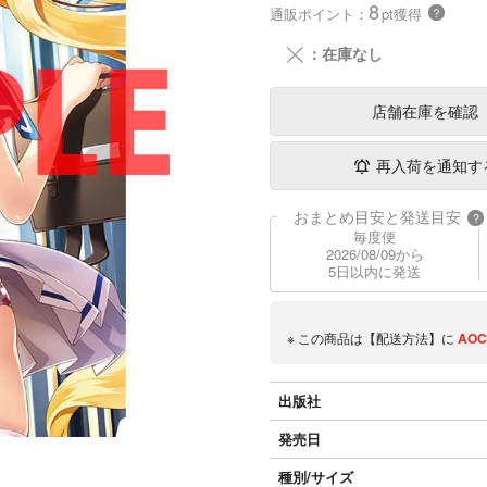
8
通販ポイント：
pt獲得
？
╳
：在庫なし
店舗在庫
を確認
再入荷を通知す
おまとめ目安と発送目安
?
毎度便
2026/08/09から
5日以内に発送
※ この商品は【配送方法】に
AOC
出版社
発売日
種別/サイズ