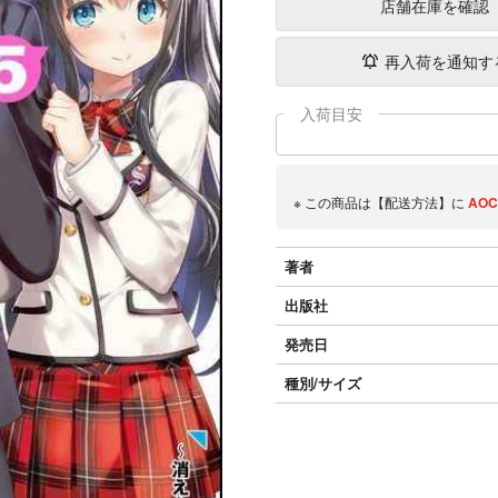
店舗在庫
を確認
再入荷を通知す
入荷目安
※ この商品は【配送方法】に
AOC
著者
出版社
発売日
種別/サイズ