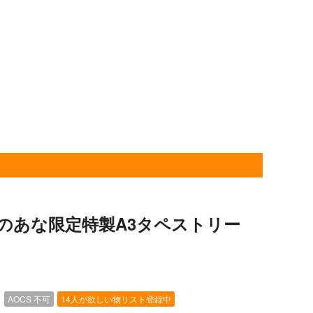
のあな限定特製A3タペストリー
）
AOCS
不可
14人が欲しい物リスト登録中