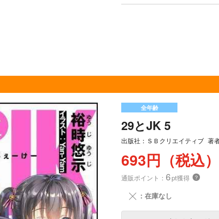
全年齢
29とJK 5
出版社：
ＳＢクリエイティブ
著
693円（税込
6
通販ポイント：
pt獲得
？
╳
：在庫なし