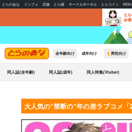
とらのあな
インフォ
店舗
とら婚
サークルポータル
とらコイン
WE
全年齢向け
成年向け
男性向け
同人誌(全年齢)
同人誌(成年)
同人特集(Vtuber)
大人気の”禁断の”年の差ラブコメ「2