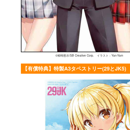
©
裕時悠示/SB Creative Corp. イラスト：Yan-Yam
【有償特典】特製A3タペストリー(29とJK5)