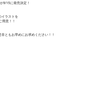
が9/15に発売決定！
のイラストを
ご用意！！
是非ともお早めにお求めください！！