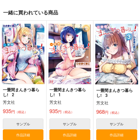
一緒に買われている商品
一畳間まんきつ暮ら
一畳間まんきつ暮ら
一畳間まんきつ暮ら
し! 2
し! 1
し! 3
芳文社
芳文社
芳文社
935
935
968
円
円
円
（税込）
（税込）
（税込）
サンプル
サンプル
サンプル
作品詳細
作品詳細
作品詳細