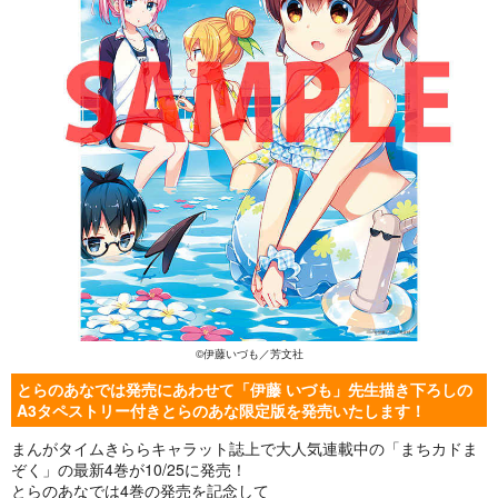
©
伊藤いづも／芳文社
とらのあなでは発売にあわせて「伊藤 いづも」先生描き下ろしの
A3タペストリー付きとらのあな限定版を発売いたします！
まんがタイムきららキャラット誌上で大人気連載中の「まちカドま
ぞく」の最新4巻が10/25に発売！
とらのあなでは4巻の発売を記念して