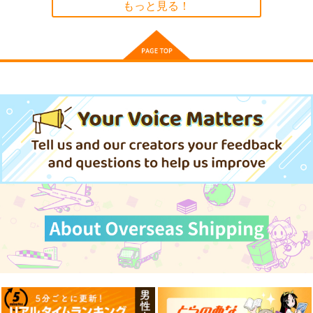
もっと見る！
城下町のダンデライオ
ゆゆ式 12
最果てのともだち 1
(BD)ITO MIKU Live 2
ン 6
芳文社
芳文社
025『Birth of Pops』
芳文社
/伊藤美来
16,500
935
693
円
円
円
（税込）
（税込）
（税込）
990
円
（税込）
サンプル
サンプル
サンプル
サンプル
作品詳細
カート
カート
カート