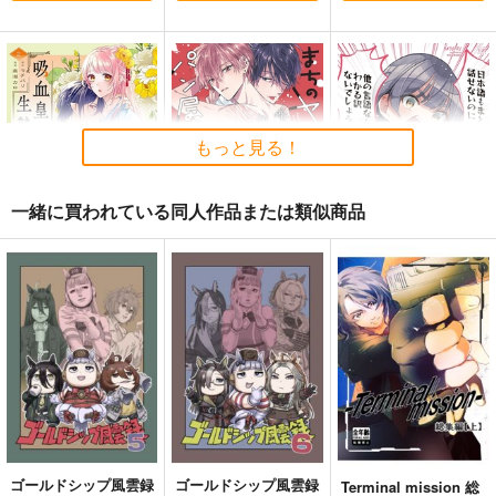
もっと見る！
一緒に買われている同人作品または類似商品
吸血皇子と生贄花嫁 2
まちのヤクザとパン屋
ばっどがーる 6
さん超極
講談社
芳文社
秋田書店
792
1,100
円
円
（税込）
（税込）
880
円
（税込）
サンプル
サンプル
サンプル
作品詳細
作品詳細
作品詳細
ゴールドシップ風雲録
ゴールドシップ風雲録
Terminal mission 総