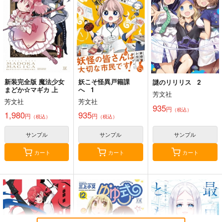
雪墨庵
2,200
660
円
円
（税込）
（税込）
660
円
（税込）
ゴールドシップ
サンプル
サンプル
サンプル
作品詳細
作品詳細
作品詳細
新装完全版 魔法少女
妖こそ怪異戸籍課
謎のリリリス 2
スイムセイムタイム
クラスメイトの元アイ
8月31日のロングサマ
まどか☆マギカ 上
へ 1
ドルが、とにかく挙動
芳文社
ー 11
ジーオーティー
芳文社
芳文社
不審なんです。 6
KADOKAWA
講談社
935
円
880
（税込）
円
1,980
935
（税込）
円
円
（税込）
（税込）
924
792
円
円
（税込）
（税込）
サンプル
サンプル
サンプル
サンプル
サンプル
サンプル
カート
カート
カート
作品詳細
作品詳細
作品詳細