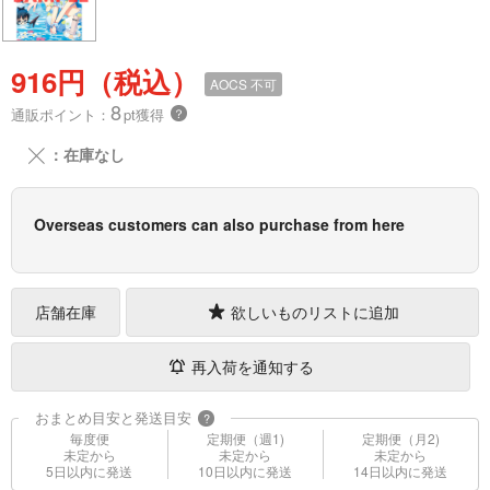
916円（税込）
AOCS
不可
8
通販ポイント：
pt獲得
？
╳
：在庫なし
Overseas customers can also purchase from here
店舗在庫
欲しいものリストに追加
再入荷を通知する
おまとめ目安と発送目安
?
毎度便
定期便（週1)
定期便（月2)
未定から
未定から
未定から
5日以内に発送
10日以内に発送
14日以内に発送