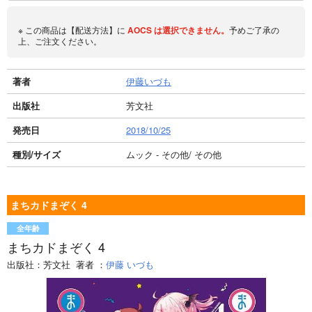
※ この商品は【配送方法】に
AOCS
は選択できません。
予めご了承の
上、ご注文ください。
著者
伊藤いづも
出版社
芳文社
発売日
2018/10/25
種別/サイズ
ムック - その他/ その他
まちカドまぞく 4
全年齢
まちカドまぞく 4
出版社：
芳文社
著者
：
伊藤 いづも