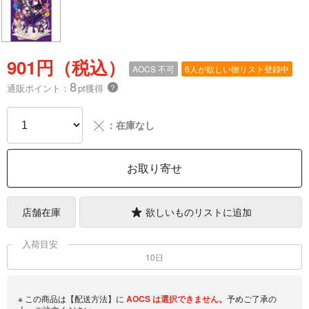
901円（税込）
AOCS
不可
6人が欲しい物リスト登録中
8
通販ポイント：
pt獲得
？
╳
：在庫なし
お取り寄せ
店舗在庫
欲しいものリストに追加
入荷目安
10日
※ この商品は【配送方法】に
AOCS
は選択できません。
予めご了承の