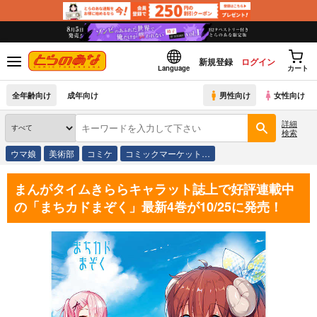
新規登録
ログイン
Language
カート
全年齢向け
成年向け
男性向け
女性向け
詳細
検索
ウマ娘
美術部
コミケ
コミックマーケット…
まんがタイムきららキャラット誌上で好評連載中
の「まちカドまぞく」最新4巻が10/25に発売！