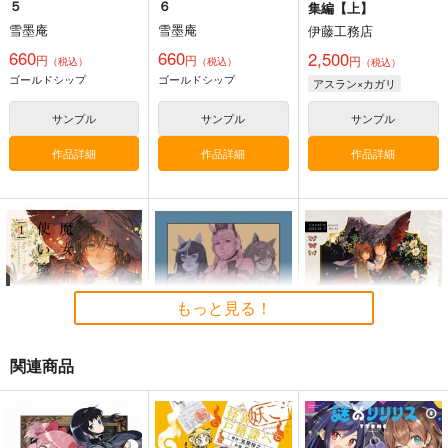
５
６
集編【上】
雪墨庵
雪墨庵
伊藤工務店
660
660
2,500
円
円
円
（税込）
（税込）
（税込）
ゴールドシップ
ゴールドシップ
アスラン×カガリ
サンプル
サンプル
サンプル
作品詳細
作品詳細
作品詳細
スローループ 11
ぼっちDKに花束を—
歪みの虜 1
学園ガーデンバース—
芳文社
講談社
芳文社
858
792
円
円
（税込）
（税込）
891
円
（税込）
もっと見る！
サンプル
サンプル
サンプル
作品詳細
作品詳細
作品詳細
関連商品
魔女と使い魔再録本１
ゴールドシップ風雲録
魔女と使い魔９
7
はちしろ
はちしろ