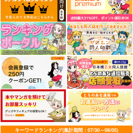
しあわせ鳥見んぐ 1
今日の授業は恋愛で
スロウスタート 9
す! 1
芳文社
芳文社
芳文社
935
935
円
円
（税込）
（税込）
935
円
（税込）
サンプル
サンプル
サンプル
カート
カート
カート
キーワードランキング(集計期間：07/30～08/05)