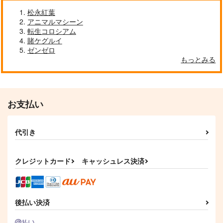
松永紅葉
アニマルマシーン
がっこうぐらし!～お
ご注文はうさぎです
紡ぐ乙女と大正の
転生コロシアム
たより～
か?Complet 1
月 2
賭ケグルイ
芳文社
芳文社
芳文社
ゼンゼロ
737
2,750
935
もっとみる
円
円
円
（税込）
（税込）
（税込）
サンプル
サンプル
サンプル
カート
カート
カート
お支払い
代引き
クレジットカード
キャッシュレス決済
後払い決済