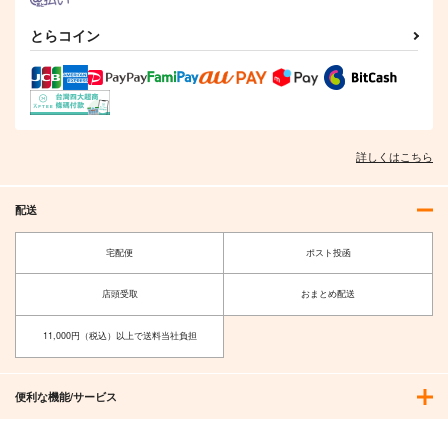
きんいろモザイク画
音のレガート 1
集 あなたのきんいろ
とらコイン
芳文社
モ
芳文社
693
円
（税込）
2,750
円
（税込）
サンプル
サンプル
カート
カート
詳しくはこちら
配送
宅配便
ポスト投函
店頭受取
おまとめ配送
11,000円（税込）以上で送料当社負担
便利な機能/サービス