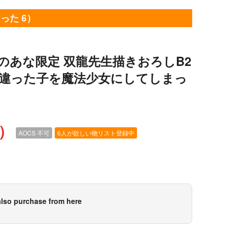
った 6）
のあな限定 双龍先生描きおろしB2
違った子を魔法少女にしてしまっ
込）
AOCS
不可
6人が欲しい物リスト登録中
lso purchase from here