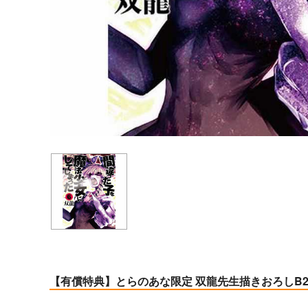
【有償特典】とらのあな限定 双龍先生描きおろしB