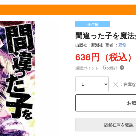
全年齢
間違った子を魔法
出版社：
新潮社
著者
：
双龍
638円（税込
5
通販ポイント：
pt獲得
？
╳
：在庫な
お
店舗在庫
を確認