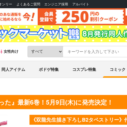
Bオンリー
よくあるご質問
エンジニア採用
アルバイト
女性向け
同人アイテム
ボドゲ特集
コスプレ特集
コミック
た』最新6巻！5月9日(木)に発売決定！
《双龍先生描き下ろしB2タペストリー》