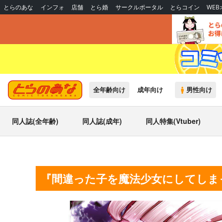
とらのあな
インフォ
店舗
とら婚
サークルポータル
とらコイン
WE
全年齢向け
成年向け
男性向け
同人誌(全年齢)
同人誌(成年)
同人特集(Vtuber)
『間違った子を魔法少女にしてしまっ