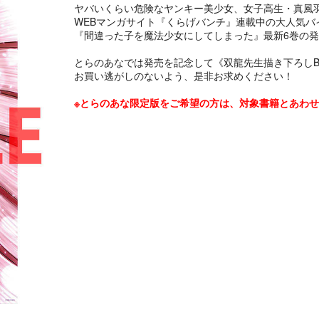
ヤバいくらい危険なヤンキー美少女、女子高生・真風羽
WEBマンガサイト『くらげバンチ』連載中の大人気バ
『間違った子を魔法少女にしてしまった』最新6巻の
とらのあなでは発売を記念して《双龍先生描き下ろし
お買い逃がしのないよう、是非お求めください！
※とらのあな限定版をご希望の方は、対象書籍とあわ