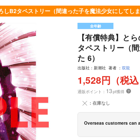
ろしB2タペストリー（間違った子を魔法少女にしてしま
全年齢
【有償特典】とら
タペストリー（間
た 6）
出版社：
新潮社
著者
：
双龍
1,528円（税
13
通販ポイント：
pt獲得
？
╳
：在庫なし
Overseas customers can a